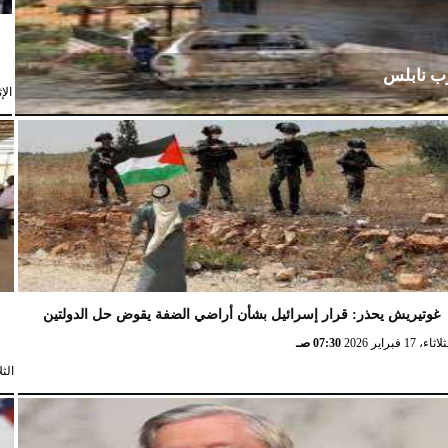
رب نابلس
الإثنين،
غوتيريش يحذر: قرار إسرائيل بشأن أراضي الضفة يقوض حل الدولتين
ش
ثاء، 17 فبراير 2026
07:30 صـ
الثلاثاء، 