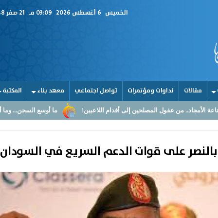
الخميس
6 أغسطس 2026
03:09 مـ
21 صفر 1448
مقالات
نداوات ومؤتمرات
تواصل اجتماعي
معهد بناء
المكتبة
لمصلحين إلى أقدام اللاعبين!
ما أوسع السجن... وما أضيق القلوب
ال
 بالنصر على قوات الدعم السريع في السودان 