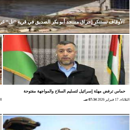
الأوقاف تستنكر إحراق مسجد أبو بكر الصديق في قرية ”تل” غ
الإثنين، 23 فبراير 2026
02:15 مـ
حماس ترفض مهلة إسرائيل لتسليم السلاح والمواجهة مفتوحة
الثلاثاء، 17 فبراير 2026
07:34 صـ
الثلا