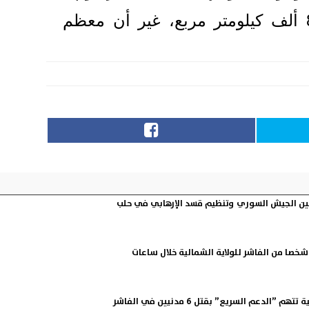
ويشكل إقليم دارفور نحو خمس مساحة السودان البالغة أكثر من مليون و800 ألف كيلومتر مربع، غير أن معظم
 بين الجيش السوري وتنظيم قسد الإرهابي في حلب
”الدعم السريع” بقتل 6 مدنيين في الفاشر