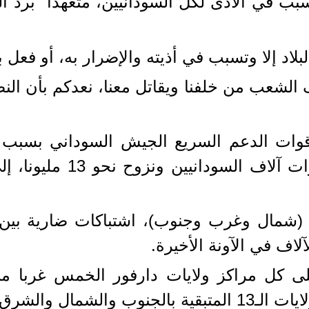
تسبب في الأذى لكل السودانيين، متعهدا "برد 
بلاد إلا وتسبب في أذيته والإضرار به، أو فعل به
 الشعب من خلفنا ويقاتل معنا، نعدكم بأن الن
 نيسان 2023، تحارب قوات الدعم السريع الجيش السود
العسكرية، ما تسبب في م
ث (شمال وغرب وجنوب)، اشتباكات ضارية بين
اف في الآونة الأخيرة.
ها العاصمة الخرطوم.