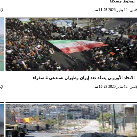
بمحيط مسكنة
ا
نين، 12 يناير 2026
11:03 مـ
الإثنين، 
الاتحاد الأوروبي يصعّد ضد إيران وطهران تستدعي 4 سفراء
ا
نين، 12 يناير 2026
10:28 مـ
الإثنين، 