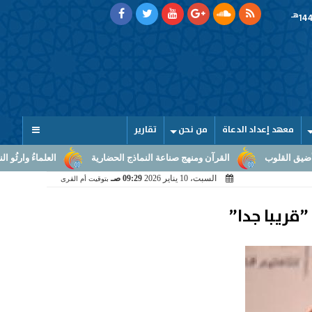
هـ
معهد إعداد الدعاة
من نحن
تقارير
قرآن ومنهج صناعة النماذج الحضارية
العلماءُ وارثُو النبوّة: من بلاغ الرسالة 
السبت، 10 يناير 2026
09:29 صـ
بتوقيت أم القرى
”قريبا جدا”