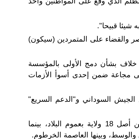
الظلم الذي وقع على المواطنين وأخذ
 شيئا قبيحا".
صر والقضاء على المتمردين (سيكون)
اني بسبب خلاف بشأن دمج الأولى بالمؤسسة
قتل عشرات آلاف السودانيين ونزوح نحو 13 مليونا، إلى مجاعة ضمن إحدى أسوأ الأزمات
 الجيش السوداني و"الدعم السريع"
وتستولي "قوات الدعم السريع" على كل مراكز ولايات دارفور الخمس غربا من أصل 18 ولاية بعموم البلاد، بينما