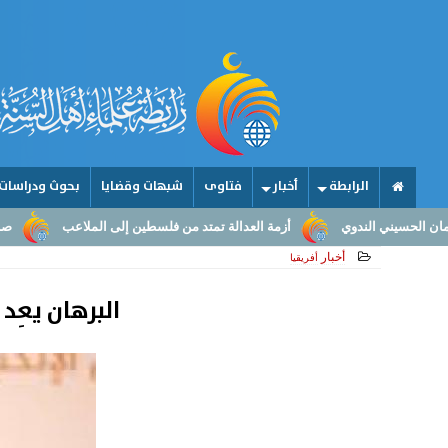
الرابطة
أخبار
فتاوى
شبهات وقضايا
بحوث ودراسات
أزمة العدالة تمتد من فلسطين إلى الملاعب
صناعة الأمجاد.. من عقول ا
أخبار
أفريقيا
البرهان يعِد