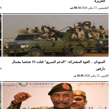
الجزيرة
الخميس، 15 يناير 2026
08:34 صـ
الإث
السودان .. القوة المشتركة: ”الدعم السريع” قتلت 19 شخصا بشمال
دارفور
الإث
الإثنين، 12 يناير 2026
10:49 مـ