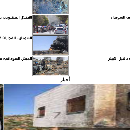
ي السويداء
الاحنلال الصهيوني 
السودان.. انفجارات 
النيل الأبيض
الجيش السوداني: مقتل 12 مدنيا بقصف عشوائي للدعم السريع
أخبار