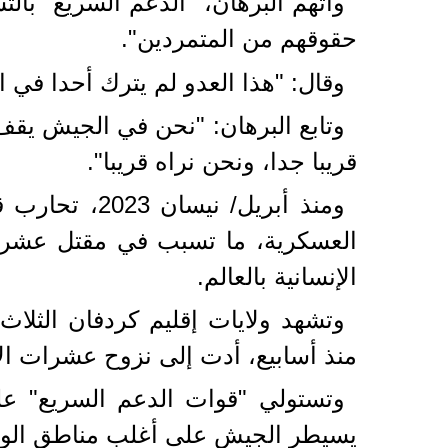
واتهم البرهان، "الدعم السريع" بال
حقوقهم من المتمردين".
وقال: "هذا العدو لم يترك أحدا في ال
وتابع البرهان: "نحن في الجيش يقف
قريبا جدا، ونحن نراه قريبا".
ومنذ أبريل/
الإنسانية بالعالم.
وتشهد ولايات إقليم كردفان الثلا
منذ أسابيع، أدت إلى نزوح عشرات الآل
يسيطر الجيش على أغلب مناطق الولايات الـ13 المتبقية بالجنوب والشمال والشرق والوسط، وبين