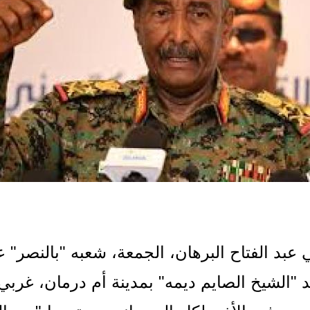
د الفتاح البرهان، الجمعة، شعبه "بالنصر" عل
 "الشيخ الصايم ديمه" بمدينة أم درمان، غربي