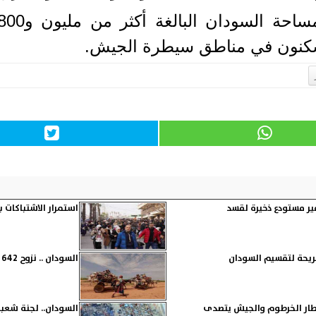
ر مستودع ذخيرة لقسد
استمرار الاشتباكات
ريحة لتقسيم السودان
السودان .. نزوح 642 شخصا من الفاشر للولاية الشمالية خلال ساعات
مطار الخرطوم والجيش يتصدى
السودان.. لجنة شعبية تتهم 