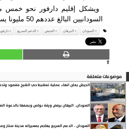
السودانيين البالغ عددهم 50 مليونا يسكنون في مناطق سيطرة الجيش.
السودان
البرهان
الجيش
الدعم السريع
دارفور
⇧
موضوعات متعلقة
الجيش يعلن انهاء عملية تمشيط حي الشيخ مقصود وتدمي
السودان.. البرهان يرفض ورقة بولس ويصفها بالدعوة الص
السودان .. الدعم السريع يهاجم بمسيراته مدينة سنار و