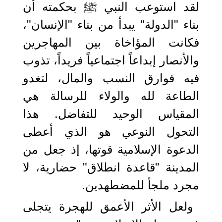
لقد استوعب النبي ﷺ بحكمته أن
بناء "الدولة" يبدأ من بناء "الإنسان"،
فكانت المؤاخاة بين المهاجرين
والأنصار إبداعاً اجتماعياً فريداً، تذوب
فيه فوارق النسب والمال، لتغدو
الطاعة لله والولاء للرسالة هي
المقياس الوحيد للتفاضل. هذا
التحول النوعي هو الذي أعطى
الدعوة الإسلامية قوتها، إذ جعل من
المدينة "قاعدة انطلاق" حضارية، لا
مجرد ملجأ للمضطهدين.
ولعل الأثر الأعمق للهجرة يتجلى