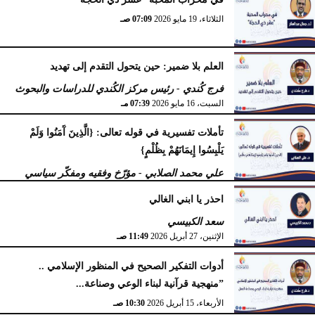
الثلاثاء، 19 مايو 2026
10:44 مـ
الثلاثاء، 19 مايو 2026
07:09 صـ
العلم بلا ضمير: حين يتحول التقدم إلى تهديد
فرج كُندي - رئيس مركز الكُندي للدراسات والبحوث
السبت، 16 مايو 2026
07:39 مـ
تأملات تفسيرية في قوله تعالى: {الَّذِينَ آَمَنُوا وَلَمْ
يَلْبِسُوا إِيمَانَهُمْ بِظُلْمٍ}
علي محمد الصلابي - مؤرّخ وفقيه ومفكّر سياسي
الإثنين، 27 أبريل 2026
11:55 صـ
احذر يا ابني الغالي
سعد الكبيسي
الإثنين، 27 أبريل 2026
11:49 صـ
أدوات التفكير الصحيح في المنظور الإسلامي ..
”منهجية قرآنية لبناء الوعي وصناعة...
الأربعاء، 15 أبريل 2026
10:30 صـ