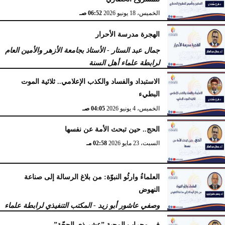
الخميس، 18 يونيو 2026
06:52 صـ
الهجرة مدرسة الأحرار
جمال عبد الستار - الأستاذ بجامعة الأزهر والأمين العام
لرابطة علماء أهل السنة
الثلاثاء، 16 يونيو 2026
10:22 صـ
الاستبداد والفساد والكذب الإعلامي.. ثلاثية الموت
البطيء
الخميس، 4 يونيو 2026
04:05 صـ
الحج.. حين تبحث الأمة عن نفسها
السبت، 23 مايو 2026
02:58 مـ
العلماءُ وارثُو النبوّة: من بلاغ الرسالة إلى صناعة
النهوض
وصفي عاشور أبو زيد - المكتب التنفيذي لرابطة علماء
أهل السنّة
في محراب المحبة ”عشر ذي الحجّة”