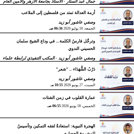
جمال عبد الستار - الأستاذ بجامعة الأزهر والأمين العام
لرابطة علماء أهل السنة
أزمة العدالة تمتد من فلسطين إلى الملاعب
الأربعاء، 15 يوليو 2026
09:08 صـ
وصفي عاشور أبو زيد
الجمعة، 10 يوليو 2026
06:36 صـ
وترجَّل فارسُ الكلمة... في وداع الشيخ سلمان
الحسيني الندوي
وصفي عاشور أبو زيد - المكتب التنفيذي لرابطة علماء
أهل السنّة
دَرْبُ الشُّهَدَاء .. ”شعر”
الخميس، 2 يوليو 2026
05:32 مـ
وصفي عاشور أبو زيد
السبت، 27 يونيو 2026
10:55 مـ
عمارة القلوب في زمن الشتات
الخميس، 18 يونيو 2026
06:55 صـ
الهجرة النبوية: استعادةٌ لفقه التمكين وتأسيسٌ
للمشروع الحضاري