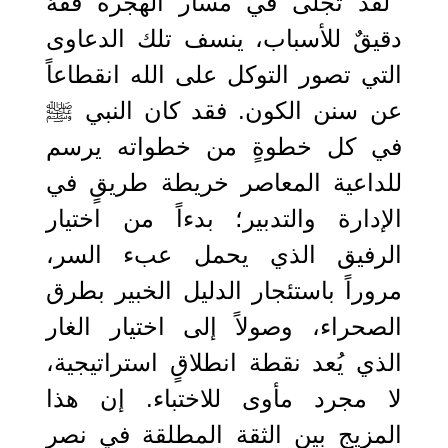
لقد تجلى في مسار الهجرة فقهٌ
دقيقٌ للأسباب، ينسف تلك الدعاوى
التي تصور التوكل على الله انقطاعاً
عن سنن الكون. فقد كان النبي ﷺ
في كل خطوةٍ من خطواته يرسم
للداعية المعاصر خريطة طريقٍ في
الإدارة والتدبير؛ بدءاً من اختيار
الرفيق الذي يحمل عبء السر،
مروراً باستئجار الدليل الخبير بطرق
الصحراء، وصولاً إلى اختيار الغار
الذي يُعد نقطة انطلاقٍ استراتيجية،
لا مجرد مأوى للاختباء. إن هذا
المزيج بين الثقة المطلقة في نصر