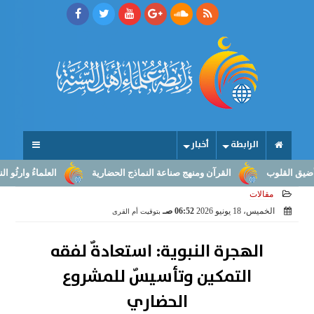
الرابطة
أخبار
لوب
القرآن ومنهج صناعة النماذج الحضارية
العلماءُ وارثُو النبوّة: 
مقالات
الخميس، 18 يونيو 2026
06:52 صـ
بتوقيت أم القرى
الهجرة النبوية: استعادةٌ لفقه
التمكين وتأسيسٌ للمشروع
الحضاري