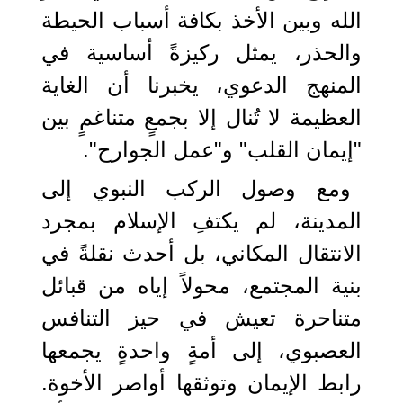
الله وبين الأخذ بكافة أسباب الحيطة
والحذر، يمثل ركيزةً أساسية في
المنهج الدعوي، يخبرنا أن الغاية
العظيمة لا تُنال إلا بجمعٍ متناغمٍ بين
"إيمان القلب" و"عمل الجوارح".
ومع وصول الركب النبوي إلى
المدينة، لم يكتفِ الإسلام بمجرد
الانتقال المكاني، بل أحدث نقلةً في
بنية المجتمع، محولاً إياه من قبائل
متناحرة تعيش في حيز التنافس
العصبوي، إلى أمةٍ واحدةٍ يجمعها
رابط الإيمان وتوثقها أواصر الأخوة.