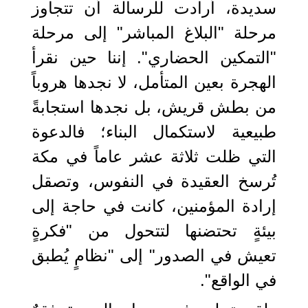
سديدة، أرادت للرسالة أن تتجاوز
مرحلة "البلاغ المباشر" إلى مرحلة
"التمكين الحضاري". إننا حين نقرأ
الهجرة بعين المتأمل، لا نجدها هروباً
من بطش قريش، بل نجدها استجابةً
طبيعية لاستكمال البناء؛ فالدعوة
التي ظلت ثلاثة عشر عاماً في مكة
تُرسخ العقيدة في النفوس، وتصقل
إرادة المؤمنين، كانت في حاجة إلى
بيئةٍ تحتضنها لتتحول من "فكرةٍ
تعيش في الصدور" إلى "نظامٍ يُطبق
في الواقع".