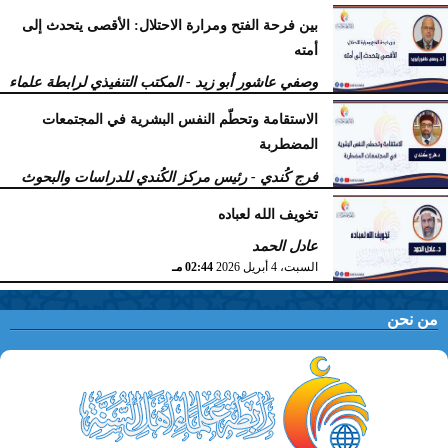
بين فرحة الفتح ومرارة الاحتلال: الأقصى يتحدث إلى
أمته
وصفي عاشور أبو زيد - المكتب التنفيذي لرابطة علماء
أهل السنّة
الاستقامة وتحطّم النفس البشرية في المجتمعات
الخميس، 9 أبريل 2026
11:38 صـ
المضطربة
فرج كُندي - رئيس مركز الكُندي للدراسات والبحوث
السبت، 4 أبريل 2026
02:51 مـ
تخويف الله لعباده
عادل الحمد
السبت، 4 أبريل 2026
02:44 مـ
من نحن