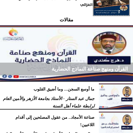
الغزالي
مقالات
القرآن ومنهج صناعة النماذج الحضارية
ما أوسع السجن... وما أضيق القلوب
فرج كُندي - رئيس مركز الكُندي للدراسات والبحوث
جمال عبد الستار - الأستاذ بجامعة الأزهر والأمين العام
السبت، 18 يوليو 2026
09:14 مـ
لرابطة علماء أهل السنة
السبت، 18 يوليو 2026
12:29 مـ
صناعة الأمجاد.. من عقول المصلحين إلى أقدام
اللاعبين!