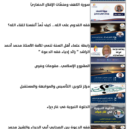
سورة الكهف ومنصّات الإقلاع الحضاريّ
فقه القدوم على الله… كيف نُعدّ أنفسنا للقاء الله؟
رابطة علماء أهل السنة تنعي للأمة الأستاذ محمد أحمد
الراشد ” رائد إحياء فقه الدعوة ”
المشروع الإسلامي.. مقومات وفرص
مركز تكوين: التأسيس والمواجهة والمستقبل
الخلوة النبوية في غار حِراء
فقه الدعوة بين الصحابي أبي الدرداء والشيخ محمد