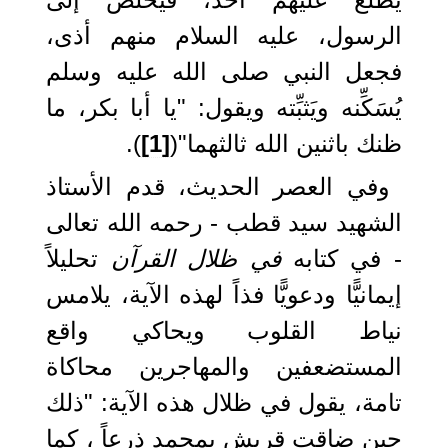
الرسول، عليه السلام منهم أذى،
فجعل النبي صلى الله عليه وسلم
يُسَكِّنه ويَثبِّته ويقول: "يا أبا بكر، ما
ظنك باثنين الله ثالثهما"(
[1]
).
وفي العصر الحديث، قدم الأستاذ
الشهيد سيد قطب - رحمه الله تعالى
- في كتابه
في ظلال القرآن
تحليلاً
إيمانيًّا ودعويًّا فذاً لهذه الآية، يلامس
نياط القلوب ويحاكي واقع
المستضعفين والمهاجرين محاكاة
تامة، يقول في ظلال هذه الآية: "ذلك
حين ضاقت قريش بمحمد ذرعاً ، كما