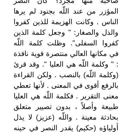
صاحبه منها مجرد؟ كان النصر
المؤزر من عند اللّه بجنود لم يرها
الناس . وكانت الهزيمة للذين كفروا
والذل والصغار: " وجعل كلمة الذين
كفروا السفلى". وظلت كلمة اللّه
في مكانها العالي منتصرة قوية نافذة
: " وكلمة اللّه هي العليا ". وقد قرئ
(وكلمة اللّه) بالنصب . ولكن القراءة
بالرفع أقوى في المعنى . لأنها تعطي
معنى التقرير . فكلمة اللّه هي العليا
طبيعة وأصلاً ، بدون تصيير متعلق
بحادثة معينة . واللّه (عزيز) لا يذل
أولياؤه (حكيم) يقدر النصر في حينه