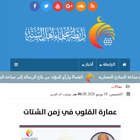
الرابطة
أخبار
 الحضارية
العلماءُ وارثُو النبوّة: من بلاغ الرسالة إلى صناعة النهوض
مقالات
الخميس، 18 يونيو 2026
06:55 صـ
بتوقيت أم القرى
عمارة القلوب في زمن الشتات