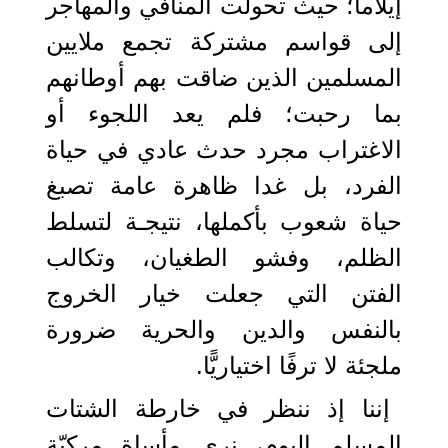
إيلاماً؛ حيث تحولت المنافي والمهاجر
إلى قواسم مشتركة تجمع ملايين
المسلمين الذين ضاقت بهم أوطانهم
بما رحبت؛ فلم يعد اللجوء أو
الاغتراب مجرد حدث عادي في حياة
الفرد، بل غدا ظاهرة عامة تصبغ
حياة شعوب بأكملها، نتيجـة لتسلط
الظلم، وفشو الطغيان، وتكالب
الفتن التي جعلت خيار الخروج
بالنفس والدين والحرية ضرورة
ملجئة لا ترفًا اختياريًّا.
إننا إذ ننظر في خارطة الشتات
المسلم اليوم، نرى مأساة مركبّة