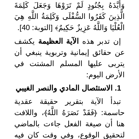
وَأَيَّدَهُ بِجُنُودٍ لَمْ تَرَوْهَا وَجَعَلَ كَلِمَةَ
الَّذِينَ كَفَرُوا السُّفْلَى وَكَلِمَةُ اللَّهِ هِيَ
الْعُلْيَا وَاللَّهُ عَزِيزٌ حَكِيمٌ﴾ [التوبة: 40].
إن تدبر هذه
الآية العظيمة
يكشف
عن حقائق إيمانية وتربوية ينبغي أن
يتربى عليها المسلم المشتت في
الأرض اليوم:
1. الاستئصال المادي والنصر الغيبي
تبدأ الآية بتقرير حقيقة عقدية
حاسمة: ﴿فَقَدْ نَصَرَهُ اللَّهُ﴾، واللافت
هنا أن صيغة الفعل جاءت بالماضي
لتحقيق الوقوع، وفي وقت كان فيه