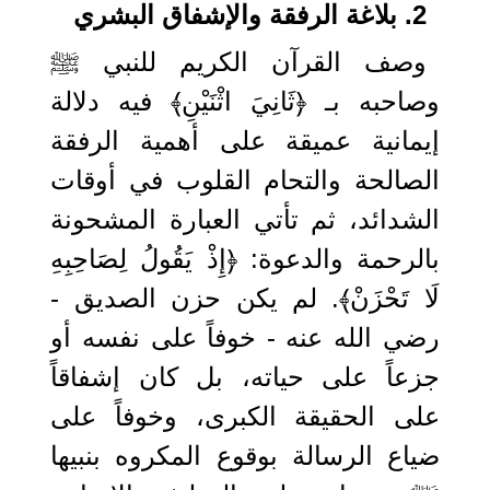
2. بلاغة الرفقة والإشفاق البشري
وصف القرآن الكريم للنبي ﷺ
وصاحبه بـ ﴿ثَانِيَ اثْنَيْنِ﴾ فيه دلالة
إيمانية عميقة على أهمية الرفقة
الصالحة والتحام القلوب في أوقات
الشدائد، ثم تأتي العبارة المشحونة
بالرحمة والدعوة: ﴿إِذْ يَقُولُ لِصَاحِبِهِ
لَا تَحْزَنْ﴾. لم يكن حزن الصديق -
رضي الله عنه - خوفاً على نفسه أو
جزعاً على حياته، بل كان إشفاقاً
على الحقيقة الكبرى، وخوفاً على
ضياع الرسالة بوقوع المكروه بنبيها