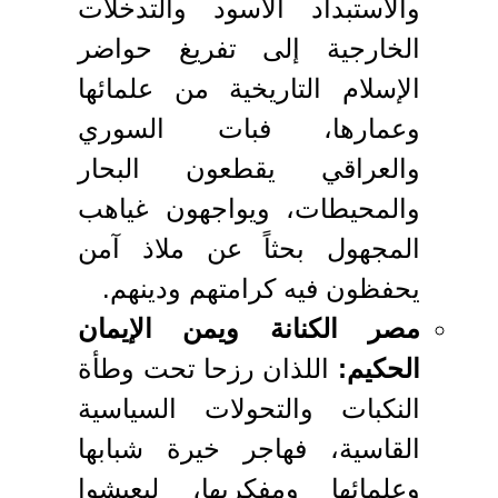
والاستبداد الأسود والتدخلات
الخارجية إلى تفريغ حواضر
الإسلام التاريخية من علمائها
وعمارها، فبات السوري
والعراقي يقطعون البحار
والمحيطات، ويواجهون غياهب
المجهول بحثاً عن ملاذ آمن
يحفظون فيه كرامتهم ودينهم.
مصر الكنانة ويمن الإيمان
الحكيم:
اللذان رزحا تحت وطأة
النكبات والتحولات السياسية
القاسية، فهاجر خيرة شبابها
وعلمائها ومفكريها، ليعيشوا