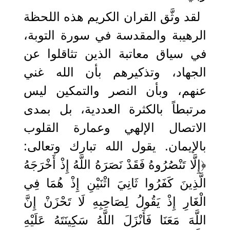
لقد وثَّق القران الكريم هذه اللحظة
الرهيبة والمقدسة في سورة التوبة،
في سياق معاتبة الذين تثاقلوا عن
الجهاد، وتذكيرهم بأن الله غني
عنهم، وبأن النصر والتمكين ليس
مرتبطاً بالكثرة العددية، بل بمدى
الاتصال الإلهي وعمارة القلوب
بالإيمان. يقول الله تبارك وتعالى:
﴿إِلَّا تَنْصُرُوهُ فَقَدْ نَصَرَهُ اللَّهُ إِذْ أَخْرَجَهُ
الَّذِينَ كَفَرُوا ثَانِيَ اثْنَيْنِ إِذْ هُمَا فِي
الْغَارِ إِذْ يَقُولُ لِصَاحِبِهِ لَا تَحْزَنْ إِنَّ
اللَّهَ مَعَنَا فَأَنْزَلَ اللَّهُ سَكِينَتَهُ عَلَيْهِ