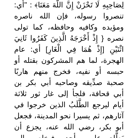
لِصَاحِبِهِ لَا تَحْزَنْ إِنَّ اللَّهَ مَعَنَا﴾ : "أي:
تنصروا رسوله، فإن الله ناصره
ومؤيده وكافيه وحافظه، كما تولى
نصره { إِذْ أَخْرَجَهُ الَّذِينَ كَفَرُوا ثَانِيَ
اثْنَيْنِ [إِذْ هُمَا فِي الْغَارِ] أي: عام
الهجرة، لما هم المشركون بقتله أو
حبسه أو نفيه، فخرج منهم هاربًا
صحبة صدِّيقه وصاحبه أبي بكر بن
أبي قحافة، فلجأ إلى غار ثور ثلاثة
أيام ليرجع الطَّلَبُ الذين خرجوا في
آثارهم، ثم يسيرا نحو المدينة، فجعل
أبو بكر، رضي الله عنه، يجزع أن
يَطَّلع عليهم أحد، فيخلص إلى