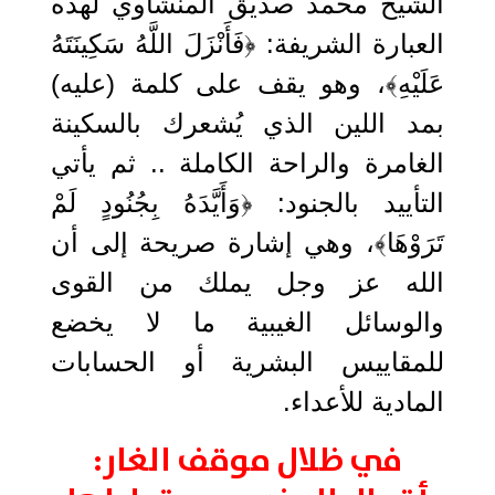
الشيخ محمد صديق المنشاوي لهذه
العبارة الشريفة: ﴿فَأَنْزَلَ اللَّهُ سَكِينَتَهُ
عَلَيْهِ﴾، وهو يقف على كلمة (عليه)
بمد اللين الذي يُشعرك بالسكينة
الغامرة والراحة الكاملة .. ثم يأتي
التأييد بالجنود: ﴿وَأَيَّدَهُ بِجُنُودٍ لَمْ
تَرَوْهَا﴾، وهي إشارة صريحة إلى أن
الله عز وجل يملك من القوى
والوسائل الغيبية ما لا يخضع
للمقاييس البشرية أو الحسابات
المادية للأعداء.
في ظلال موقف الغار: