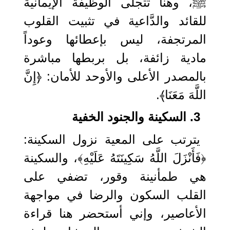
ﷺ، وهنا تتجلى الوظيفة الإيمانية
للقائد والدَّاعية في تثبيت القلوب
المرتجفة، ليس بإعطائها وعوداً
مادية زائفة، بل بربطها مباشرة
بالمصدر الأعلى والأوحد للأمان: ﴿إِنَّ
اللَّهَ مَعَنَا﴾.
3. السكينة والجنود الخفية
يترتب على المعية نزول السكينة:
﴿فَأَنْزَلَ اللَّهُ سَكِينَتَهُ عَلَيْهِ﴾، والسكينة
هي طمأنينة وقور، تضفي على
القلب السكون والرضا في مواجهة
الأعاصير، وإني أستحضر هنا قراءة