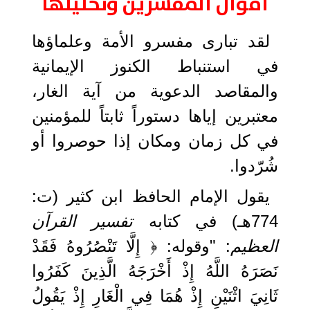
أقوال المفسرين وتحليلها
لقد تبارى مفسرو الأمة وعلماؤها
في استنباط الكنوز الإيمانية
والمقاصد الدعوية من آية الغار،
معتبرين إياها دستوراً ثابتاً للمؤمنين
في كل زمان ومكان إذا حوصروا أو
شُرّدوا.
يقول الإمام الحافظ ابن كثير (ت:
774هـ) في كتابه
تفسير القرآن
العظيم
: "وقوله: ﴿ إِلَّا تَنْصُرُوهُ فَقَدْ
نَصَرَهُ اللَّهُ إِذْ أَخْرَجَهُ الَّذِينَ كَفَرُوا
ثَانِيَ اثْنَيْنِ إِذْ هُمَا فِي الْغَارِ إِذْ يَقُولُ