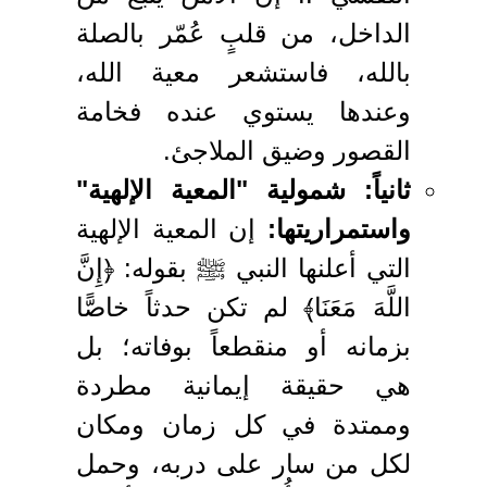
الداخل، من قلبٍ عُمّر بالصلة
بالله، فاستشعر معية الله،
وعندها يستوي عنده فخامة
القصور وضيق الملاجئ.
ثانياً: شمولية "المعية الإلهية"
واستمراريتها:
إن المعية الإلهية
التي أعلنها النبي ﷺ بقوله: ﴿إِنَّ
اللَّهَ مَعَنَا﴾ لم تكن حدثاً خاصًّا
بزمانه أو منقطعاً بوفاته؛ بل
هي حقيقة إيمانية مطردة
وممتدة في كل زمان ومكان
لكل من سار على دربه، وحمل