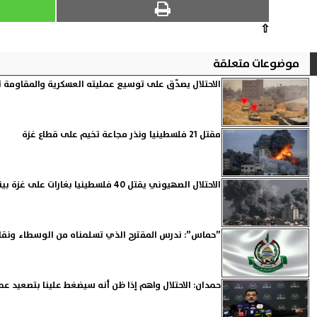
⇧
موضوعات متعلقة
الاحتلال يصدّق على توسيع عمليته العسكرية والمقاومة
مقتل 21 فلسطينيا ونذر مجاعة تخيم على قطاع غزة
الاحتلال الصهيوني يقتل 40 فلسطينيا بغارات على غزة بينهم نساء وأطفال
”حماس”: ندرس المقترح الذي تسلمناه من الوسطاء ونق
حمدان: الاحتلال واهم إذا ظن أنه سيضغط علينا بتصعيد عم