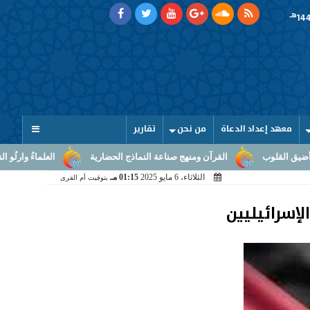
هـ
معهد إعداد الدعاة
من نحن
تقارير
لوب
القرآن ومنهج صناعة النماذج الحضارية
العلماءُ وارثُو النبوّة: م
الثلاثاء، 6 مايو 2025
01:15 مـ
بتوقيت أم القرى
الإسرائيليين