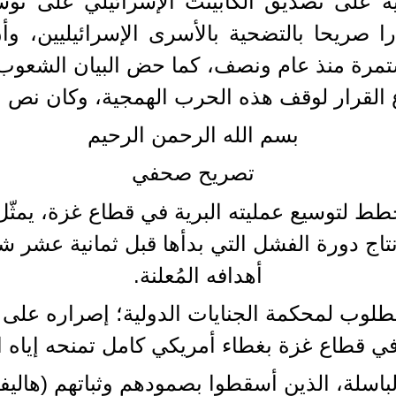
 على تصديق الكابينت الإسرائيلي على توسي
را صريحا بالتضحية بالأسرى الإسرائيليين، و
ستمرة منذ عام ونصف، كما حض البيان الشعوب 
لقرار لوقف هذه الحرب الهمجية، وكان نص الب
بسم الله الرحمن الرحيم
تصريح صحفي
طط لتوسيع عمليته البرية في قطاع غزة، يمثّل 
نتاج دورة الفشل التي بدأها قبل ثمانية عشر شه
أهدافه المُعلنة.
المطلوب لمحكمة الجنايات الدولية؛ إصراره عل
 في قطاع غزة بغطاء أمريكي كامل تمنحه إياه ال
باسلة، الذين أسقطوا بصمودهم وثباتهم (هالي