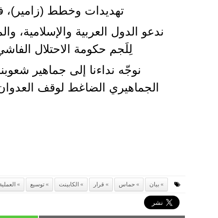
تهديدات وخطط (زامير)، ف
ندعو الدول العربية والإسلامية، وا
لِلَجم حكومة الاحتلال الفاشي
نوجّه نداءنا إلى جماهير شعوبن
الجماهيري الضاغط لوقف العدوان
بيان
حماس
قرار
الكابينت
توسيع
العملية