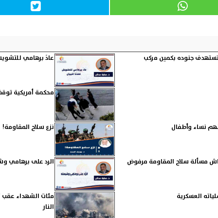
 تستهدف جنوده بكمين مركب
عادَ برهامي للتشويش 
محكمة أمريكية توقف 
نزع سلاح المقاومة!
اش مسألة سلاح المقاومة مرفوض
الرد على برهامي وش
لياته العسكرية
مئات الشهداء عقب تج
النار