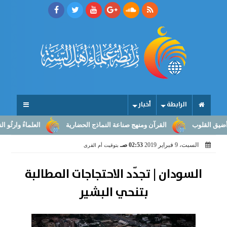
الرابطة
أخبار
القلوب
القرآن ومنهج صناعة النماذج الحضارية
العلماءُ وارثُو النبوّ
السبت، 9 فبراير 2019
02:53 صـ
بتوقيت أم القرى
السودان | تجدّد الاحتجاجات المطالبة
بتنحي البشير