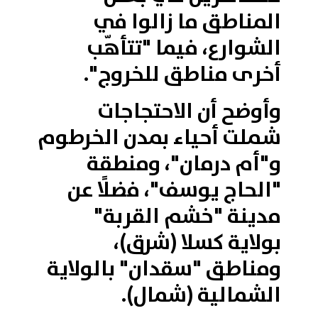
المناطق ما زالوا في
الشوارع، فيما "تتأهّب
أخرى مناطق للخروج".
وأوضح أن الاحتجاجات
شملت أحياء بمدن الخرطوم
و"أم درمان"، ومنطقة
"الحاج يوسف"، فضلًا عن
مدينة "خشم القربة"
بولاية كسلا (شرق)،
ومناطق "سقدان" بالولاية
الشمالية (شمال).