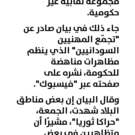
مجموعة نقابية غير
حكومية.
جاء ذلك في بيان صادر عن
"تجمّع المهنيين
السودانيين" الذي ينظم
مظاهرات مناهضة
للحكومة، نشره على
صفحته عبر "فيسبوك".
وقال البيان إن بعض مناطق
البلاد شهدت، الجمعة،
"حراكا ثوريا"، مشيرًا أن
متظاهرين في بعض