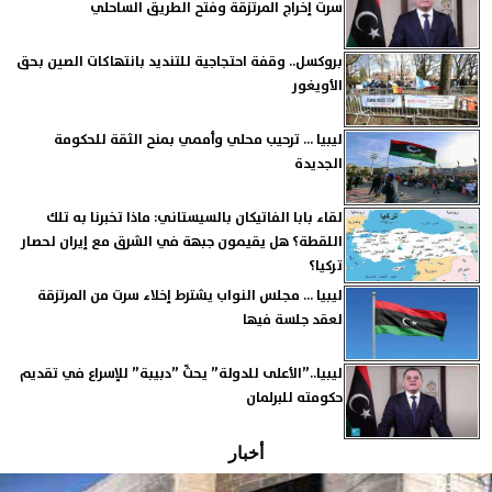
سرت إخراج المرتزقة وفتح الطريق الساحلي
بروكسل.. وقفة احتجاجية للتنديد بانتهاكات الصين بحق
الأويغور
ليبيا ... ترحيب محلي وأممي بمنح الثقة للحكومة
الجديدة
لقاء بابا الفاتيكان بالسيستاني: ماذا تخبرنا به تلك
اللقطة؟ هل يقيمون جبهة في الشرق مع إيران لحصار
تركيا؟
ليبيا ... مجلس النواب يشترط إخلاء سرت من المرتزقة
لعقد جلسة فيها
ليبيا..”الأعلى للدولة” يحثّ ”دبيبة” للإسراع في تقديم
حكومته للبرلمان
أخبار