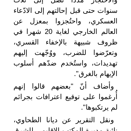
سنوات حتى قبل إحالتهم إلى الادّعاء
العسكري، واحتُجزوا بمعزل عن
العالم الخارجي لغاية 20 شهرا في
ظروف شبيهة بالإخفاء القسري،
وتعرّضوا للضرب، ووُجّهت إليهم
تهديدات، واستُخدم ضدّهم أسلوب
الإيهام بالغرق".
وأضاف أنّ "بعضهم قالوا إنهم
أُرغموا على توقيع اعترافات بجرائم
لم يرتكبوها".
ونقل التقرير عن ديانا الطحاوي،
نائبة مديرة المكتب الإقليمي للشرق