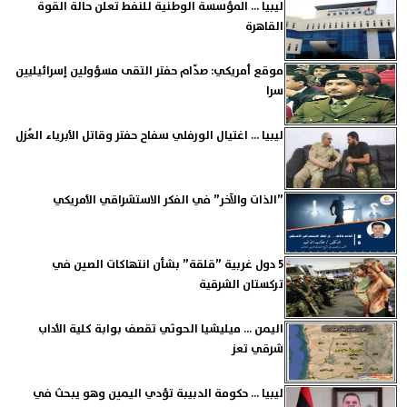
ليبيا ... المؤسسة الوطنية للنفط تعلن حالة القوة
القاهرة
موقع أمريكي: صدّام حفتر التقى مسؤولين إسرائيليين
سرا
ليبيا ... اغتيال الورفلي سفاح حفتر وقاتل الأبرياء العُزل
”الذات والآخر” في الفكر الاستشراقي الأمريكي
5 دول غربية ”قلقة” بشأن انتهاكات الصين في
تركستان الشرقية
اليمن ... ميليشيا الحوثي تقصف بوابة كلية الأداب
شرقي تعز
ليبيا ... حكومة الدبيبة تؤدي اليمين وهو يبحث في