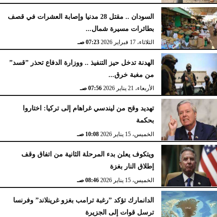
السودان .. مقتل 28 مدنيا وإصابة العشرات في قصف
بطائرات مسيرة شمال...
الثلاثاء، 17 فبراير 2026
07:23 صـ
الهدنة تدخل حيز التنفيذ .. ووزارة الدفاع تحذر ”قسد”
من مغبة خرق...
الأربعاء، 21 يناير 2026
07:56 صـ
تهديد وقح من ليندسي غراهام إلى تركيا: اختاروا
بحكمة
الخميس، 15 يناير 2026
10:08 صـ
ويتكوف يعلن بدء المرحلة الثانية من اتفاق وقف
إطلاق النار بغزة
الخميس، 15 يناير 2026
08:46 صـ
الدانمارك تؤكد ”رغبة ترامب بغزو غرينلاند” وفرنسا
ترسل قوات إلى الجزيرة