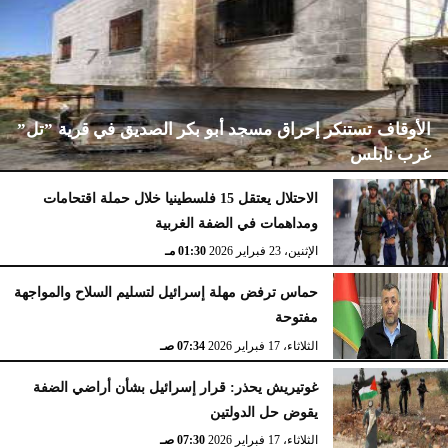
الأوقاف تستنكر إحراق مسجد أبو بكر الصديق في قرية ”تل”
غرب نابلس
الاحتلال يعتقل 15 فلسطينيا خلال حملة اقتحامات
ومداهمات في الضفة الغربية
الإثنين، 23 فبراير 2026
02:15 مـ
الإثنين، 23 فبراير 2026
01:30 مـ
حماس ترفض مهلة إسرائيل لتسليم السلاح والمواجهة
مفتوحة
الثلاثاء، 17 فبراير 2026
07:34 صـ
غوتيريش يحذر: قرار إسرائيل بشأن أراضي الضفة
يقوض حل الدولتين
الثلاثاء، 17 فبراير 2026
07:30 صـ