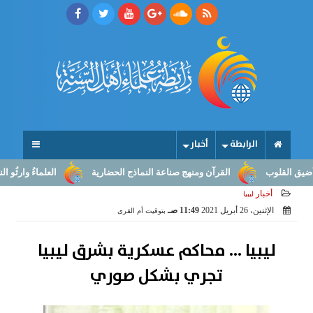
الرابطة
أخبار
لوب
القرآن ومنهج صناعة النماذج الحضارية
العلماءُ وارثُو النبوّة: م
أخبار
ليبيا
الإثنين، 26 أبريل 2021
11:49 صـ
بتوقيت أم القرى
ليبيا ... محاكم عسكرية بشرق ليبيا
تجري بشكل صوري