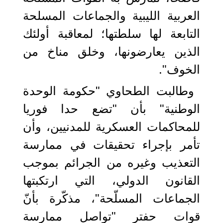
العربية الليبية والجماعات المسلحة
التابعة لها سلطتها؛ لمعاقبة أولئك
الذين يعارضونها، وخلق مناخ من
الخوف".
وطالبت الطحاوي "حكومة الوحدة
الوطنية" بأن "تضع حدا فوريا
للمحاكمات العسكرية للمدنيين، وأن
تأمر بإجراء تحقيقات في ممارسة
التعذيب وغيره من الجرائم بموجب
القانون الدولي، التي ارتكبتها
الجماعات المسلّحة"، مذكّرة بأنّ
قوات حفتر "تواصل ممارسة