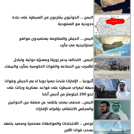
اليمن ... الحوثيون يقتربون من السيطرة على بلدة
حدودية مع السعودية
اليمن ... الجيش والمقاومة يستعيدون مواقع
استراتيجية في مأرب
اليمن.. التحالف يدمر زورقا ومسيّرة حوثية وتبادل
للأسرى بين الجماعة والقوات الحكومية بمأرب والبيضاء
أثيوبيا ... الإمارات فتحت جسرا جويا لدعم الجيش وقوات
جبهة تيغراي سيطرت على قواعد عسكرية وباتت على
نحو 200 كيلومتر من أديس أبابا
اليمن... صحفي يمني يكشف عن صفقة بين الحوثيين
والمجلس الانتقالي بإشراف الإمارات
تونس ... الاحتجاجات والمواجهات مستمرة وسعيد يتعهد
بسحب قوات الأمن