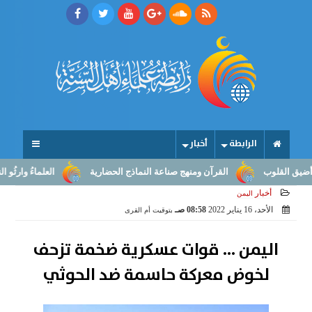
الرابطة
أخبار
 القلوب
القرآن ومنهج صناعة النماذج الحضارية
العلماءُ وارثُو النبو
أخبار
اليمن
الأحد، 16 يناير 2022
08:58 صـ
بتوقيت أم القرى
اليمن ... قوات عسكرية ضخمة تزحف
لخوض معركة حاسمة ضد الحوثي