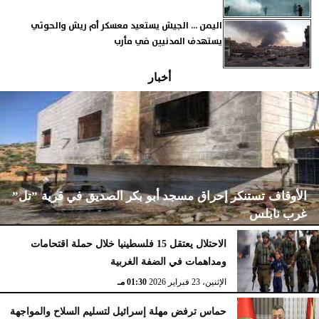
اليمن ... الجيش يستعيد معسكر أم ريش والحوثي
يستهدف المدنيين في مأرب
أخبار
الأوقاف تستنكر إحراق مسجد أبو بكر الصديق في قرية ”تل”
غرب نابلس
الاحتلال يعتقل 15 فلسطينيا خلال حملة اقتحامات
ومداهمات في الضفة الغربية
الإثنين، 23 فبراير 2026
02:15 مـ
الإثنين، 23 فبراير 2026
01:30 مـ
حماس ترفض مهلة إسرائيل لتسليم السلاح والمواجهة