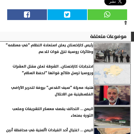
⇧
موضوعات متعلقة
رئيس كازاخستان يعلن استعادة النظام ”في معظمه”
وطائرات روسية تنزل قوات للدعم
احتجاجات كازاخستان.. الشرطة تعلن مقتل العشرات
وروسيا ترسل طلائع قواتها ”لحفظ السلام”
هنية: معركة ”سيف القدس” بروفة لتحرير الأراضي
الفلسطينية من الاحتلال
اليمن ... التحالف يقصف معسكر التشريفات وملعب
الثورة بصنعاء
اليمن ... اغتيال أحد القيادات األمنية في محافظة أبين