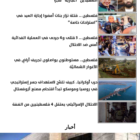
الشهيدين ”اغبارية” فجرا
فلسطين ... قتلة نزار بنات أمضوا إجازة العيد في
”استراحات خاصة”
فلسطين ... 3 قتلى و4 جرحى في العملية الفدائية
أمس ضد الاحتلال
فلسطين... مستوطنون يواصلون تجريف أراضٍ في
الأغوار الشماليّة
حرب أوكرانيا.. كييف تلمّح لاستهداف جسر إستراتيجي
في روسيا وموسكو تبدأ اقتحام مصنع آزوفستال
الاحتلال الإسرائيلي يعتقل 4 فلسطينيين من الضفة
أخبار