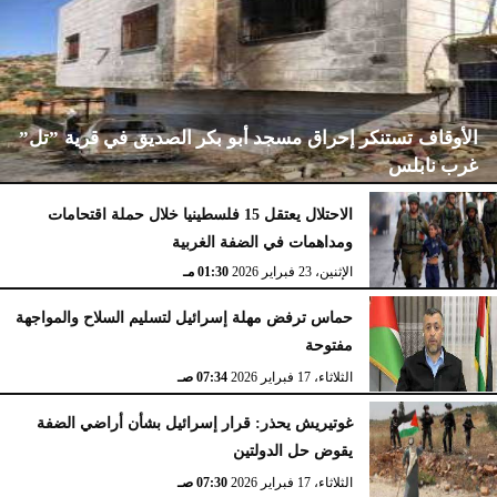
الأوقاف تستنكر إحراق مسجد أبو بكر الصديق في قرية ”تل”
غرب نابلس
الاحتلال يعتقل 15 فلسطينيا خلال حملة اقتحامات
ومداهمات في الضفة الغربية
الإثنين، 23 فبراير 2026
02:15 مـ
الإثنين، 23 فبراير 2026
01:30 مـ
حماس ترفض مهلة إسرائيل لتسليم السلاح والمواجهة
مفتوحة
الثلاثاء، 17 فبراير 2026
07:34 صـ
غوتيريش يحذر: قرار إسرائيل بشأن أراضي الضفة
يقوض حل الدولتين
الثلاثاء، 17 فبراير 2026
07:30 صـ