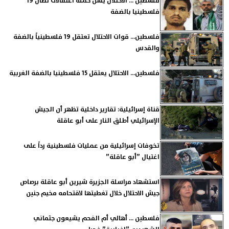
فلسطين ... الاحتلال يشن حملة اعتقالات تطال 19
فلسطينيا بالضفة
فلسطين... قوات الاحتلال تعتقل 19 فلسطينياً بالضفة
والقدس
فلسطين... الاحتلال يعتقل 15 فلسطينيا بالضفة الغربية
قناة إسرائيلية: تقارير داخلية تظهر أن الجيش
الإسرائيلي أطلق النار على أبو عاقلة
تخوفات إسرائيلية من عمليات فلسطينية رداً على
اغتيال ”أبو عاقلة”
استشهاد مراسلة الجزيرة شيرين أبو عاقلة برصاص
جيش الاحتلال خلال تغطيتها لاقتحامه مخيم جنين
فلسطين ... أهالي أم الفحم يشيعون جثماني