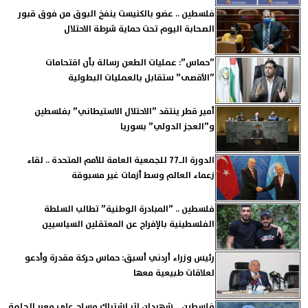
فلسطين .. عضو بالكنيست ينفخ البوق من فوق قبور
الصحابة اليوم تحت حماية شرطة الاحتلال
”حماس”: عمليات الطعن رسالة بأن اقتحامات
”الأقصى” ستقابل بالعمليات البطولية
أمير قطر ينتقد ”الاحتلال الاستيطاني” بفلسطين
و”العجز الدولي” بسوريا
الدورة الـ77 للجمعية العامة للأمم المتحدة .. لقاء
زعماء العالم وسط أزمات غير مسبوقة
فلسطين .. ”المبادرة الوطنية” تطالب السلطة
الفلسطينية بالإفراج عن المعتقلين السياسيين
رئيس وزراء أردني أسبق: حماس حركة مقدرة وأدعو
لعلاقات طبيعية معها
فلسطين .. شهيدان إثر اشتباك مسلح على معبر الجلمة