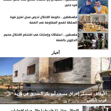
قرب جنين
فلسططين .. حكومة الاحتلال تدرس سبل تعزيز قوة
السلطة لقمع المقاومة في الضفة
فلسطين .. اعتقالات وإصابات في اقتحام الاحتلال مخيم
الجلزون بالضفة
أخبار
الأوقاف تستنكر إحراق مسجد أبو بكر الصديق في قرية ”تل”
غرب نابلس
الاحتلال يعتقل 15 فلسطينيا خلال حملة اقتحامات