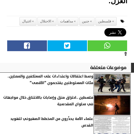
العزّل.
فلسطين
جنين
مداهمات
الاحتلال
اغتيال
⇧
موضوعات متعلقة
وسط اعتقالات واعتداءات على المعتكفين والمصلين..
مئات المستوطنين يقتحمون ”الأقصى”
فلسطين ..احتراق منزل وإصابات بالاختناق خلال مواجهات
في سلوان المقدسية
علماء الأمة يحذّرون من المخطط الصهيوني لتهويد
القدس