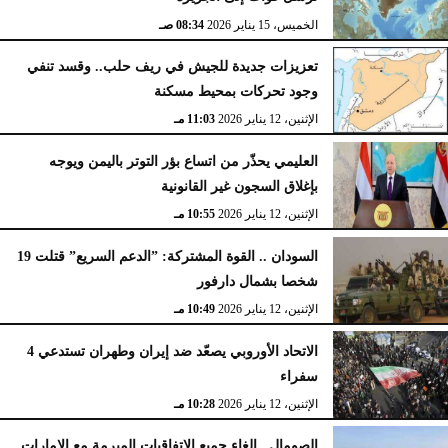
الخميس، 15 يناير 2026
08:34 صـ
تعزيزات جديدة للجيش في ريف حلب.. وقسد تنفي
وجود تحركات بمحيط مسكنة
الإثنين، 12 يناير 2026
11:03 مـ
العليمي يحذّر من اتساع بؤر التوتر باليمن ويوجه
بإغلاق السجون غير القانونية
الإثنين، 12 يناير 2026
10:55 مـ
السودان .. القوة المشتركة: ”الدعم السريع” قتلت 19
شخصا بشمال دارفور
الإثنين، 12 يناير 2026
10:49 مـ
الاتحاد الأوروبي يصعّد ضد إيران وطهران تستدعي 4
سفراء
الإثنين، 12 يناير 2026
10:28 مـ
الصومال ..إلغاء جميع الاتفاقيات المبرمة مع الإمارات