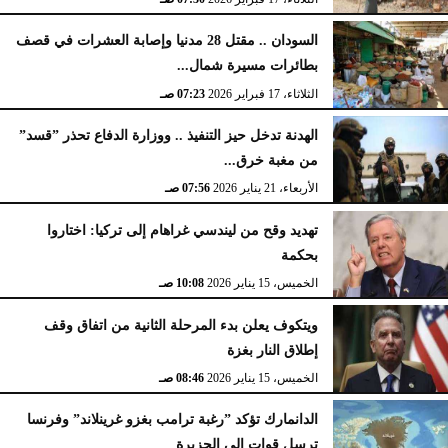
السودان .. مقتل 28 مدنيا وإصابة العشرات في قصف
بطائرات مسيرة شمال...
الثلاثاء، 17 فبراير 2026
07:23 صـ
الهدنة تدخل حيز التنفيذ .. ووزارة الدفاع تحذر ”قسد”
من مغبة خرق...
الأربعاء، 21 يناير 2026
07:56 صـ
تهديد وقح من ليندسي غراهام إلى تركيا: اختاروا
بحكمة
الخميس، 15 يناير 2026
10:08 صـ
ويتكوف يعلن بدء المرحلة الثانية من اتفاق وقف
إطلاق النار بغزة
الخميس، 15 يناير 2026
08:46 صـ
الدانمارك تؤكد ”رغبة ترامب بغزو غرينلاند” وفرنسا
ترسل قوات إلى الجزيرة