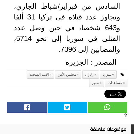
السادس من فبراير/شباط الجاري،
وتجاوز عدد قتلاه في تركيا 31 ألفا
و643 شخصا، في حين وصل عدد
القتلى في سوريا إلى نحو 5714،
والمصابين إلى 7396.
المصدر : الجزيرة
سوريا
زلزال
مجلس الأمن
الأمم المتحدة
مساعدات
معبر
⇧
موضوعات متعلقة