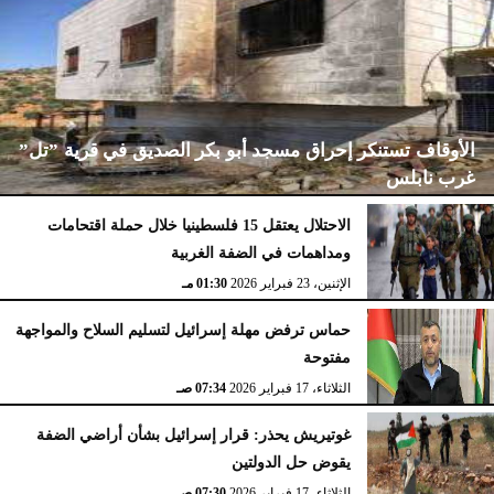
الأوقاف تستنكر إحراق مسجد أبو بكر الصديق في قرية ”تل”
غرب نابلس
الاحتلال يعتقل 15 فلسطينيا خلال حملة اقتحامات
ومداهمات في الضفة الغربية
الإثنين، 23 فبراير 2026
02:15 مـ
الإثنين، 23 فبراير 2026
01:30 مـ
حماس ترفض مهلة إسرائيل لتسليم السلاح والمواجهة
مفتوحة
الثلاثاء، 17 فبراير 2026
07:34 صـ
غوتيريش يحذر: قرار إسرائيل بشأن أراضي الضفة
يقوض حل الدولتين
الثلاثاء، 17 فبراير 2026
07:30 صـ