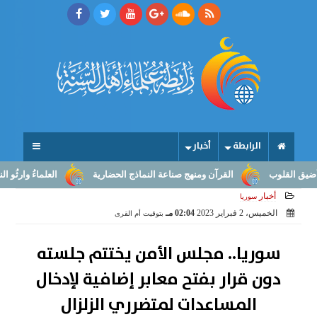
الرابطة
أخبار
القرآن ومنهج صناعة النماذج الحضارية
العلماءُ وارثُو النبوّة: من ب
أخبار
سوريا
الخميس، 2 فبراير 2023
02:04 مـ
بتوقيت أم القرى
سوريا.. مجلس الأمن يختتم جلسته
دون قرار بفتح معابر إضافية لإدخال
المساعدات لمتضرري الزلزال