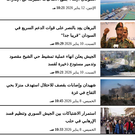
الإثنين، 12 يناير 2026
10:21 مـ
البرهان يعِد بالنصر على قوات الدعم السريع في
السودان ”قريبا جدا”
السبت، 10 يناير 2026
09:29 صـ
الجيش يعلن انهاء عملية تمشيط حي الشيخ مقصود
وتدمير مستودع ذخيرة لقسد
السبت، 10 يناير 2026
09:21 صـ
شهيدان وإصابات بقصف للاحتلال استهدف منزلا بحي
التفاح في غزة
الخميس، 8 يناير 2026
10:45 صـ
استمرار الاشتباكات بين الجيش السوري وتنظيم قسد
الإرهابي في حلب
الخميس، 8 يناير 2026
10:33 صـ