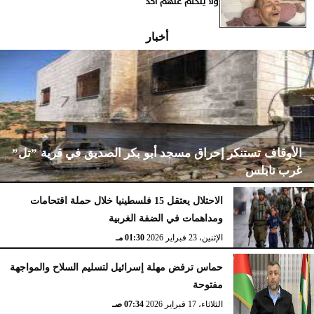
ولا يتكلم عنهم أحد
أخبار
الأوقاف تستنكر إحراق مسجد أبو بكر الصديق في قرية ”تل”
غرب نابلس
الاحتلال يعتقل 15 فلسطينيا خلال حملة اقتحامات
ومداهمات في الضفة الغربية
الإثنين، 23 فبراير 2026
02:15 مـ
الإثنين، 23 فبراير 2026
01:30 مـ
حماس ترفض مهلة إسرائيل لتسليم السلاح والمواجهة
مفتوحة
الثلاثاء، 17 فبراير 2026
07:34 صـ