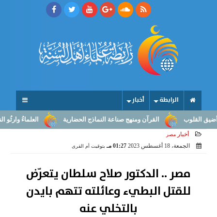
الرابطة
أخبار
ب
القرآن ومنهج صناعة النماذج الحضارية
العلماءُ وارثُو النبوّة: من 
أخبار
مصر
الجمعة، 18 أغسطس 2023
01:27 مـ
بتوقيت أم القرى
مصر .. الدكتور صلاح سلطان يتعرّض
للقتل البطيء وعائلته تتهم بايدن
بالتخلي عنه