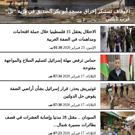
الأوقاف تستنكر إحراق مسجد أبو بكر الصديق في قرية ”تل”
غرب نابلس
الاحتلال يعتقل 15 فلسطينيا خلال حملة اقتحامات
ومداهمات في الضفة الغربية
الإثنين، 23 فبراير 2026
02:15 مـ
الإثنين، 23 فبراير 2026
01:30 مـ
حماس ترفض مهلة إسرائيل لتسليم السلاح والمواجهة
مفتوحة
الثلاثاء، 17 فبراير 2026
07:34 صـ
غوتيريش يحذر: قرار إسرائيل بشأن أراضي الضفة
يقوض حل الدولتين
الثلاثاء، 17 فبراير 2026
07:30 صـ
السودان .. مقتل 28 مدنيا وإصابة العشرات في قصف
بطائرات مسيرة شمال...
الثلاثاء، 17 فبراير 2026
07:23 صـ