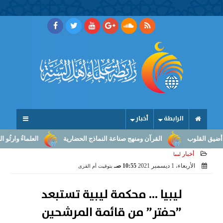
الرابطة
أخبار
 القلوب
القرآن ومنهج صناعة النماذج الحضارية
العلماءُ وارثُو النبو
أخبار
ليبيا
الأربعاء، 1 ديسمبر 2021
10:55 صـ
بتوقيت أم القرى
ليبيا ... محكمة ليبية تستبعد
”حفتر” من قائمة المرشحين