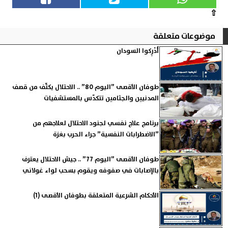
⇧
موضوعات متعلقة
أَدْرِكوا السودان
طوفان الأقصى ”اليوم 80” .. الاحتلال يكثّف من قصف
المدنيين والجثامين تتكدّس بالمستشفيات
برنامج علاج نفسي لجنود الاحتلال لعلاجهم من
”الاضطرابات النفسية” جراء الحرب بغزة
طوفان الأقصى ”اليوم 77” .. جيش الاحتلال يعترف
بالإصابات في صفوفه ويقوم بسحب لواء غولاني
الأحكام الشرعية المتعلقة بطوفان الأقصى (1)