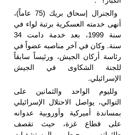
الكبار؟" .
والجنرال إسحاق بريك (75 عاماً)،
أنهى خدمته العسكرية برتبة لواء في
سنة 1999، بعد خدمة دامت 34
سنة. وكان في آخر مناصبه عضواً في
رئاسة أركان الجيش، ورئيساً سابقاً
للجنة الشكاوى في الجيش
الإسرائيلي.
ولليوم الواحد والثمانين على
التوالي، يواصل الاحتلال الإسرائيلي
بمساندة أميركية وأوروبية عدوانه
على قطاع غزة، حيث تقصف
طائراته محيط المستشفيات