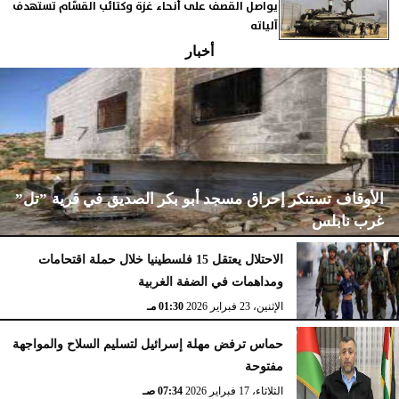
يواصل القصف على أنحاء غزة وكتائب القسّام تستهدف
آلياته
أخبار
الأوقاف تستنكر إحراق مسجد أبو بكر الصديق في قرية ”تل”
غرب نابلس
الاحتلال يعتقل 15 فلسطينيا خلال حملة اقتحامات
ومداهمات في الضفة الغربية
الإثنين، 23 فبراير 2026
02:15 مـ
الإثنين، 23 فبراير 2026
01:30 مـ
حماس ترفض مهلة إسرائيل لتسليم السلاح والمواجهة
مفتوحة
الثلاثاء، 17 فبراير 2026
07:34 صـ