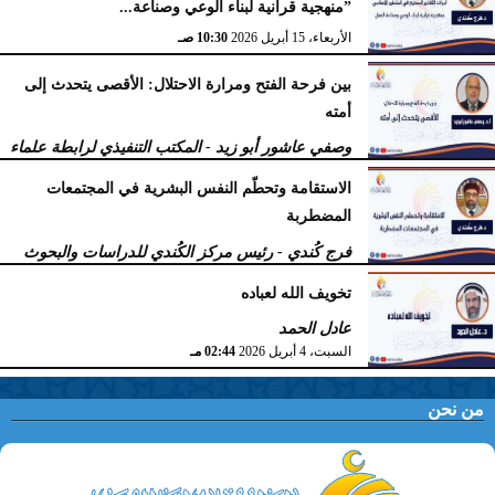
”منهجية قرآنية لبناء الوعي وصناعة...
الأربعاء، 15 أبريل 2026
10:30 صـ
بين فرحة الفتح ومرارة الاحتلال: الأقصى يتحدث إلى
أمته
وصفي عاشور أبو زيد - المكتب التنفيذي لرابطة علماء
أهل السنّة
الاستقامة وتحطّم النفس البشرية في المجتمعات
الخميس، 9 أبريل 2026
11:38 صـ
المضطربة
فرج كُندي - رئيس مركز الكُندي للدراسات والبحوث
السبت، 4 أبريل 2026
02:51 مـ
تخويف الله لعباده
عادل الحمد
السبت، 4 أبريل 2026
02:44 مـ
من نحن