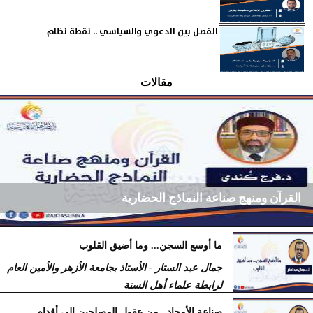
الفصل بين الدعوي والسياسي .. نقطة نظام
مقالات
القرآن ومنهج صناعة النماذج الحضارية
ما أوسع السجن... وما أضيق القلوب
فرج كُندي - رئيس مركز الكُندي للدراسات والبحوث
جمال عبد الستار - الأستاذ بجامعة الأزهر والأمين العام
السبت، 18 يوليو 2026
09:14 مـ
لرابطة علماء أهل السنة
السبت، 18 يوليو 2026
12:29 مـ
صناعة الأمجاد.. من عقول المصلحين إلى أقدام