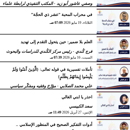
وصفي عاشور أبو زيد - المكتب التنفيذي لرابطة علماء
أهل السنّة
في محراب المحبة ”عشر ذي الحجّة”
الثلاثاء، 19 مايو 2026
10:44 مـ
الثلاثاء، 19 مايو 2026
07:09 صـ
العلم بلا ضمير: حين يتحول التقدم إلى تهديد
فرج كُندي - رئيس مركز الكُندي للدراسات والبحوث
السبت، 16 مايو 2026
07:39 مـ
تأملات تفسيرية في قوله تعالى: {الَّذِينَ آَمَنُوا وَلَمْ
يَلْبِسُوا إِيمَانَهُمْ بِظُلْمٍ}
علي محمد الصلابي - مؤرّخ وفقيه ومفكّر سياسي
الإثنين، 27 أبريل 2026
11:55 صـ
احذر يا ابني الغالي
سعد الكبيسي
الإثنين، 27 أبريل 2026
11:49 صـ
أدوات التفكير الصحيح في المنظور الإسلامي ..