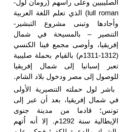
الصليبيين وعلى رأسهم (رومان لول-
lull roman) الذي تعلم اللغة العربية
وأجادها وتبنى مشروع التبشير-
التنصير – بالمسيحة في شمال
إفريقيا، وأوصى مجمع فينا الكنسي
(1312-1311م) بالقيام بحملة صليبية
تعبر إسبانيا إلى شمال إفريقيا
للوصول إلى مصر ودخول بلاد الشام.
باشر لول حملته التنصيرية الأولى
في شمال إفريقيا، بعد أن عبر إلى
تونس؛ قادما من مدينة جنوى
الإيطالية سنة 1292م. إلا أنه اُتهم
بالشرك والدعوة للكفر؛ فحكم عليه