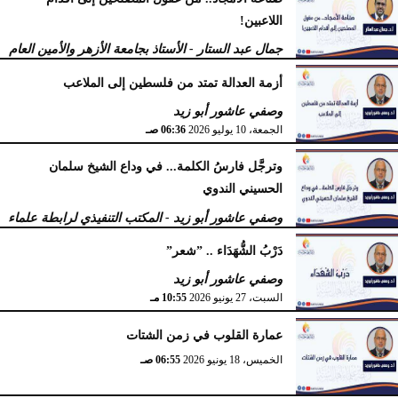
اللاعبين!
جمال عبد الستار - الأستاذ بجامعة الأزهر والأمين العام
لرابطة علماء أهل السنة
أزمة العدالة تمتد من فلسطين إلى الملاعب
الأربعاء، 15 يوليو 2026
09:08 صـ
وصفي عاشور أبو زيد
الجمعة، 10 يوليو 2026
06:36 صـ
وترجَّل فارسُ الكلمة... في وداع الشيخ سلمان
الحسيني الندوي
وصفي عاشور أبو زيد - المكتب التنفيذي لرابطة علماء
أهل السنّة
دَرْبُ الشُّهَدَاء .. ”شعر”
الخميس، 2 يوليو 2026
05:32 مـ
وصفي عاشور أبو زيد
السبت، 27 يونيو 2026
10:55 مـ
عمارة القلوب في زمن الشتات
الخميس، 18 يونيو 2026
06:55 صـ