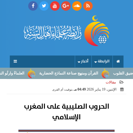
الرابطة
أخبار
وب
القرآن ومنهج صناعة النماذج الحضارية
العلماءُ وارثُو النبوّة: من
مقالات
الإثنين، 19 يناير 2026
04:49 مـ
بتوقيت أم القرى
الحروب الصليبية على المغرب
الإسلامي