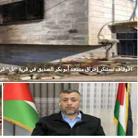
الأوقاف تستنكر إحراق مسجد أبو بكر الصديق في قرية ”تل” غ
الإثنين، 23 فبراير 2026
02:15 مـ