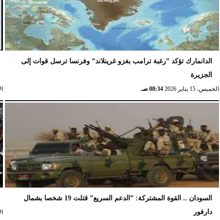
الدانمارك تؤكد ”رغبة ترامب بغزو غرينلاند” وفرنسا ترسل قوات إلى
الجزيرة
الخميس، 15 يناير 2026
08:34 صـ
الإث
السودان .. القوة المشتركة: ”الدعم السريع” قتلت 19 شخصا بشمال
دارفور
الإث