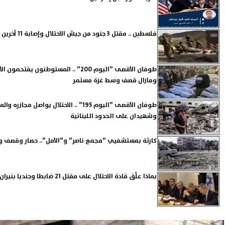
فلسطين .. مقتل 3 جنود من جيش الاحتلال وإصابة 11 آخرين بانفجار عبوة ناسفة في غزة
طوفان الأقصى ”اليوم 200” .. المستوطنو
ومازال قصف وسط غزة مستمر
طوفان الأقصى ”اليوم 195” .. الاحتلال يو
وشهيدان على الحدود اللبنانية
كارثة بمستشفيي “مجمع ناصر” و”الأمل”.. حصار وقصف وط
بماذا علّق قادة الاحتلال على مقتل 21 ضابطا وجنديا بنيران المقاومة بغزة؟