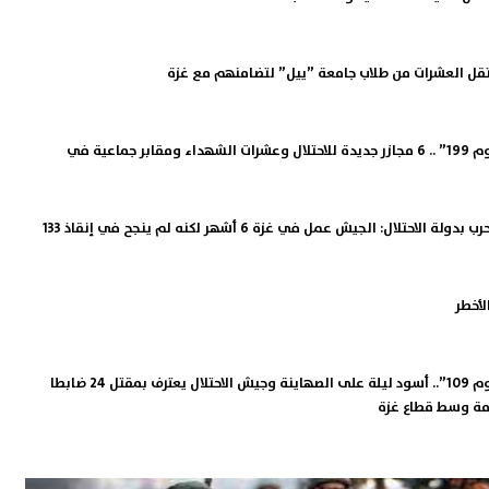
تقل العشرات من طلاب جامعة ”ييل” لتضامنهم مع غزة
طوفان الأقصى ”اليوم 199” .. 6 مجازر جديدة للاحتلال وعشرات الشهداء ومقابر جماعية في
الوزير في مجلس الحرب بدولة الاحتلال: الجيش عمل في غزة 6 أشهر لكنه لم ينجح في إنقاذ 133
أخطر
طوفان الأقصى ”اليوم 109”.. أسود ليلة على الصهاينة وجيش الاحتلال يعترف بمقتل 24 ضابطا
ومة وسط قطاع غزة