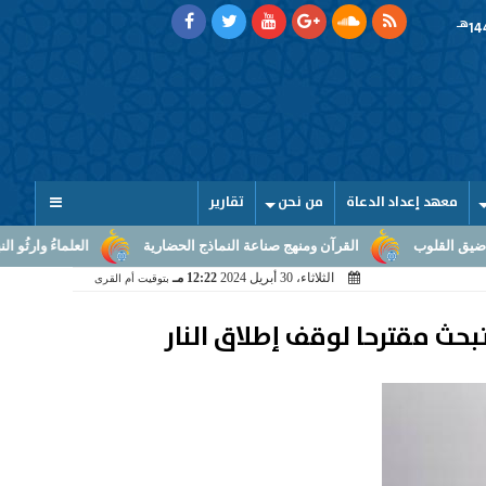
هـ
معهد إعداد الدعاة
من نحن
تقارير
رآن ومنهج صناعة النماذج الحضارية
العلماءُ وارثُو النبوّة: من بلاغ الرسالة 
الثلاثاء، 30 أبريل 2024
12:22 مـ
بتوقيت أم القرى