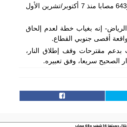
مزيد من الشهداء والمصابين، مما رفع الحصيلة إلى 34 ألفا و488 شهيدا، و77 ألفا و643 مصابا منذ 7 أكتوبر/تشرين الأول
الرياض- إنه بغياب خطة لعدم إلحاق
واقعة أقصى جنوبي القطاع.
 بدعم مقترحات وقف إطلاق النار،
ار الصحيح سريعا، وفق تعبيره.
ها 34 شهيد و68 مصاب