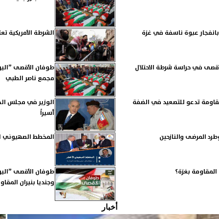
الشرطة الأمريكية تع
ن يقتحمون الأقصى في حراسة شرطة الاحتلال
مجمع ناصر الطبي
اصل مجازره والمقاومة تدعو للتصعيد في الضفة
أسيراً
رد المرضى والنازحين
المخطط الصهيوني ال
وجنديا بنيران المقا
أخبار