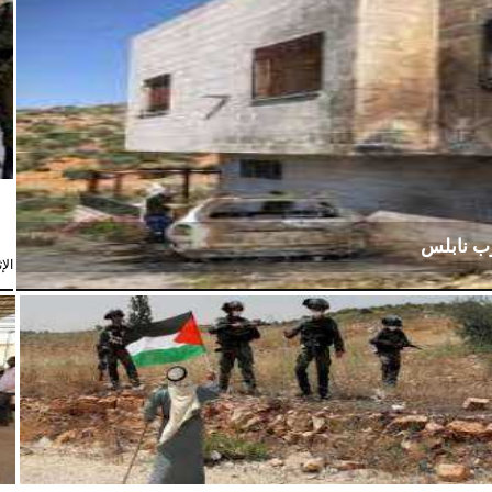
رب نابلس
الإثنين،