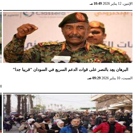
الإثنين، 12 يناير 2026
10:49 مـ
البرهان يعِد بالنصر على قوات الدعم السريع في السودان ”قريبا جدا”
السبت، 10 يناير 2026
09:29 صـ
السب