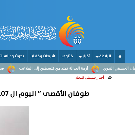
الرابطة
أخبار
فتاوى
شبهات وقضايا
بحوث ودراسات
أزمة العدالة تمتد من فلسطين إلى الملاعب
صناعة الأمجاد.. من عقول ال
أخبار
فلسطين المحتلة
طوفان الأقصى ” اليوم ال 207 ” .. قصف متواصل لمناطق بالقطاع وحماس تبحث مقترحا لوقف إطلاق النار