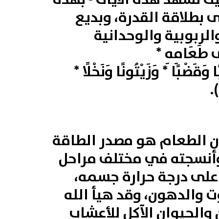
لى بطلاقة القدرة، وبديع
لربوبية والوحدانية
طَعَامِهِ *
ا
وَقَضْبًا * وَزَيْتُونًا
وَنَخْلًا *
أن الطعام هو مصدر الطاقة
 وأنسجته في مختلف مراحل
 على درجة حرارة جسمه،
ت والدهون، وقد هيأ الله
 والحيوان الآكل للأعشاب