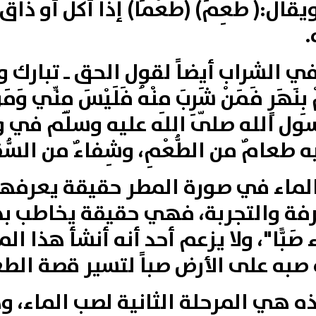
قال‏:(‏ طَعِمَ‏) (طَعْمَاً‏)‏ إذا أكل أو ذاق فه
‏
 في الشراب أيضاً لقول الحق‏ ـ‏ تبارك
كُمْ بِنَهَرٍ فَمَنْ شَرِبَ مِنْهُ فَلَيْسَ مِنِّي وَمَن
)، وقول رسول الله صلّى الله عليه وسلّم في
ِيه طعامٌ من الطُّعْمِ، وشِفاءٌ من السُّق
لماء في صورة المطر حقيقة يعرفها
رفة والتجربة، فهي حقيقة يخاطب بها
لْمَاء صَبًّا"، ولا يزعم أحد أنه أنشأ ه
ه صبه على الأرض صباً لتسير قصة ال
 هي المرحلة الثانية لصب الماء، و