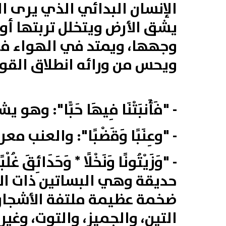
الإنسان البدائي الذي يرى الم
يشق الأرض ويتخلل تربتها أو
وجهها، ويمتد في الهواء فوق
ويحس من ورائه انطلاق القوة 
-
"فَأَنبَتْنَا
فِيهَا
حَبًّا"
: وهو يشم
-
"وعِنَبًا
وَقَضْبًا"
: والعنب معر
-
"وَزَيْتُونًا
وَنَخْلًا * وَحَدَائِقَ
غُلْب
حديقة وهي البساتين ذات الأش
ضخمة عظيمة ملتفة الأشجار وا
التين‏، والجميز‏،‏ والتوت‏،‏ وغي