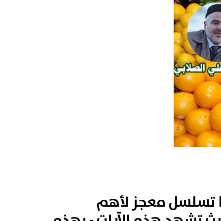
ا تسلسل معجز لأهم
يث تشهد هذه الآيات - بهذه