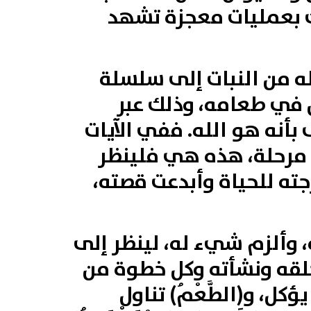
لك بعمليات معجزة تشهد
كله من النبات إلى سلسلة
ن في طعامه، وذلك عبر
أنه هو الله. ففي الآيات
 مرحلة، هذه هي فلينظر
جته للحياة وأبدعت قصته،
 وألزم شيء له، لينظر إلى
خلقه ونشأته وكل خطوة من
ل‏، و‏(‏الطَّعْمُ‏)‏ تناول