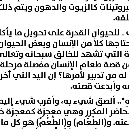
لبروتينات كالزيوت والدهون ويتم ذ
قه.
ى ـ للحيوان القدرة على تحويل ما يأ
تاجها كلاً من الإنسان وبعض الحيوا
 التي تشهد للخالق سبحانه وتعالى ب
 عن قصة طعام الإنسان مفصلة مرحلة
ه من تدبير لأمرها؟ إن اليد التي أخر
 وأبدعت قصته.
ِ"
.. ألصق شيء به، وأقرب شيء إليه،
الحاضر المكرر وهي معجزة كمعجزة 
‏الطَّعَام‏)‏ و‏(‏الطُّعْمُ‏)‏ هو كل ما يؤك