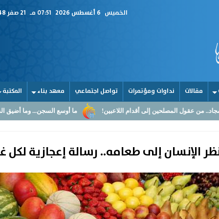
الخميس
6 أغسطس 2026
07:51 مـ
21 صفر 1448
مقالات
نداوات ومؤتمرات
تواصل اجتماعي
معهد بناء
المكتبة
المصلحين إلى أقدام اللاعبين!
ما أوسع السجن... وما أضيق القلوب
ا
ظر الإنسان إلى طعامه.. رسالة إعجازية لكل غ