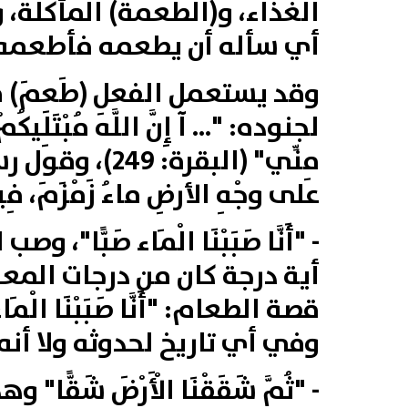
الغذاء‏،‏ و‏(‏الطعمة‏)‏ المأكلة‏،‏ وي
أي سأله أن يطعمه فأطعمه‏.
وقد يستعمل الفعل ‏(‏طَعِمَ‏)‏
لجنوده‏:
"...‏ آ إِنَّ اللَّهَ مُبْتَلِي
مِنِّي"
(البقرة: 249
على وجْهِ الأرضِ ماءُ زَمْزَمَ، ف
- "أَنَّا
صَبَبْنَا
الْمَاء
صَبًّا"
، وصب ا
أية درجة كان من درجات المع
قصة الطعام: "أَنَّا صَبَبْنَا ا
وفي أي تاريخ لحدوثه ولا أن
-
"ثُمَّ
شَقَقْنَا
الْأَرْضَ
شَقًّا"
وهذه