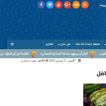
هـ
معهد إعداد الدعاة
من نحن
تقارير
لقرآن ومنهج صناعة النماذج الحضارية
العلماءُ وارثُو النبوّة: من بلاغ الرسالة
الإثنين، 11 مارس 2019
07:49 صـ
بتوقيت أم القرى
افل