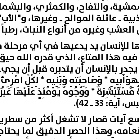
شية‏،‏ والتفاح‏، والكمثري،‏ والبشم
ية‏ ـ‏ عائلة الموالح‏ ـ‏ وغيرها‏، و"الأ
العشب‏‏ وغيره من أنواع النبات، رطباً ك
للإنسان يد يدعيها في أي مرحلة 
ه هذا المتاع، الذي قدره الله حيق 
يجدر بالإنسان أن يتدبره قبل أن يجي
ِهِ
وَأَبِيهِ * وَصَاحِبَتِهِ
وَبَنِيهِ * لِكُلِّ
امْرِئٍ
مُّسْتَبْشِرَةٌ * وَوُجُوهٌ يَوْمَئِذٍ
عَلَيْهَا
غَبَر
 آية: 33 ـ 42).
آيات قصار لا تشغل أكثر من سطرين
عامه، وهذا الحصر الدقيق لما يحتاج