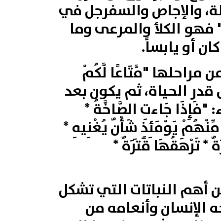
لة‏، والإجاص والسفرجل في
ب" فهو الكلأ والمرعى‏‏ وما
ان أو يابساً.
من مراحلها
"مَّتَاعًا
لَّكُمْ
قدر الحياة، ثم يكون بعد
ء:
"
فَإِذَا
جَاءتِ
الصَّاخَّةُ *
مِّنْهُمْ
يَوْمَئِذٍ
شَأْنٌ يُغْنِيهِ *
َةٌ * تَرْهَقُهَا
قَتَرَةٌ *
 أهم النباتات التي تشكل
ه الإنسان وأنعامه من