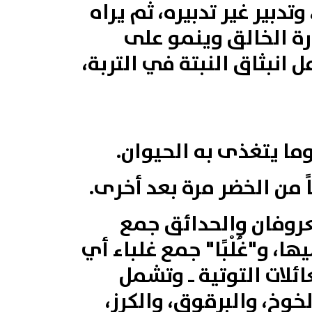
تدبير غير تدبيره، ثم يراه
رة الخالق وينمو على
نبثاق النبتة في التربة،
وما يتغذى به الحيوان.
 من الخضر مرة بعد أخرى.
معروفان والحدائق جمع
 و"غُلْبًا" جمع غلباء أي
لات التوتية ـ‏ وتشمل
خوخ‏،‏ والبرقوق‏، والكرز‏،