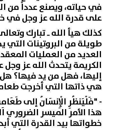
في حياته، ويصنع عدداً من ا
على قدرة الله عز وجل في خل
كذلك هيأ الله ـ تبارك وتعال
طويلة من البروتينات التي يح
العديد من العمليات المعقدة
الكريمة يتحدث الله عز وجل
إليها، فهل من يد فيها؟ هل ل
هي ذاتها التي أخرجت طعامه
-
"فَلْيَنظُرِ
الْإِنسَانُ
إلى
طَعَامِه
هذا الأمر الميسر الضروري 
خطواتها بيد القدرة التي أبدعته. و(