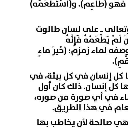
و‏ (‏طَاعِم‏).‏ و‏(‏اسْتَطْعَمَهُ‏)‏
 وتعالى‏ ـ‏ على لسان طالوت
ْ لَمْ يَطْعَمْهُ فَإِنَّهُ
 وصفه لماء زمزم: (خَيرُ ماءٍ
ْمِ).
 كل إنسان في كل بيئة، في
 كل إنسان. ذلك كان أول
ذا الماء في أي صورة من صوره،
طعام في هذا الطريق.
هي صالحة لأن يخاطب بها