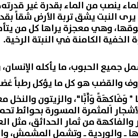
اء ينصب من الماء بقدرة غير قدرته، و
 يرى النبت يشق تربة الأرض شقاً بقد
ها، وهي معجزة يراها كل من يتأمل ا
الخفية الكامنة في النبتة الرخية.
ل جميع الحبوب، ما يأكله الإنسان، 
وف والقضب هو كل ما يؤكل رطباً غضاً
ًا * وَفَاكِهَةً
وَأَبًّا"
، والزيتون والنخل 
جار المثمرة المسورة بحوائط تحميها،
لفاكهة من ثمار الحدائق، مثل العائ
رها‏ ـ‏ والوردية‏ ـ وتشمل المشمش‏،‏ وال