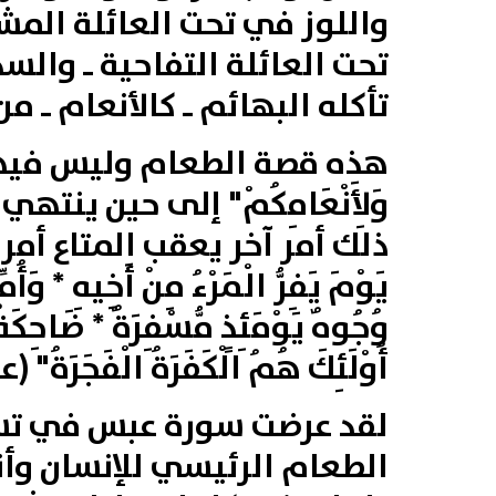
واللوز في تحت العائلة المشم
تحت العائلة التفاحية‏ ـ‏ والسذب
تأكله البهائم ـ كالأنعام ـ من 
هذه قصة الطعام وليس فيها 
وَلِأَنْعَامِكُمْ"
إلى حين ينتهي في
ذلك أمر آخر يعقب المتاع أمر 
يَوْمَ
يَفِرُّ
الْمَرْءُ
مِنْ
أَخِيهِ * وَأُمّ
وُجُوهٌ
يَوْمَئِذٍ
مُّسْفِرَةٌ * ضَاحِكَةٌ
أُوْلَئِكَ
هُمُ
الْكَفَرَةُ
الْفَجَرَةُ"
(عبس،
لقد عرضت سورة عبس في تسع 
الطعام الرئيسي للإنسان وأن