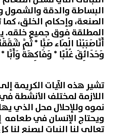
البساطة‏ والدقة‏‏ والشمول‏ و
الصنعة، وإحكام الخلق، كما 
المطلقة فوق جميع خلقه. يقو
أَنَّا
صَبَبْنَا
الْمَاء
صَبًّا * ثُمَّ
شَقَقْنَ
وَحَدَائِقَ
غُلْبًا * وَفَاكِهَةً
وَأَبًّا *
تشير هذه الآيات الكريمة إل
اللازمة لمختلف الأنشطة في 
نموه وللإحلال محل الذي يه
ويحتاج الإنسان في طعامه إل
تعالى لنا النبات ليصنع لنا ك