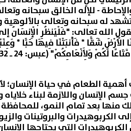
الإحاطة‏ - للإله الخالق سبحانه وتعا
تشهد له سبحانه وتعالى بالألوهية وا
ل الله تعالى: "
فَلْيَنظُرِ
الْإِنسَانُ
إلى
ا
الْأَرْضَ
شَقًّا * فَأَنبَتْنَا
فِيهَا
حَبًّا * وَعِنَبً
 مَّتَاعًا
لَّكُمْ وَلِأَنْعَامِكُمْ
" (عبس: 24 ـ 32).
ى أهمية الطعام في حياة الإنسان؛ ل
جسم الإنسان واللازمة لبناء خلاياه
لك منها بعد تمام النمو، للمحافظة
ى الكربوهيدرات والبروتينات والزيو
ل الكربوهيدرات التي يحتاجها الإنسان