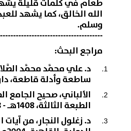
طعام في كلمات قليلة يشهد ل
الله الخالق‏، كما يشهد للعبد
وسلم.
---------------------------------------
مراجع البحث:
د. علي محمَّد محمَّد الصّ
ساطعة وأدلة قاطعة، دار المعرفة، بي
الألباني، صحيح الجامع الص
الطبعة الثالثة، 1408هـ - 1988م، رقم (3322).
د. زغلول النجار، من آيات 