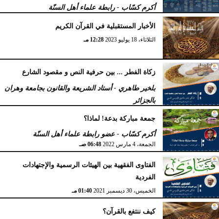
أكرم كسّاب - رابطة علماء أهل السنّة
الأربعاء، 27 سبتمبر 2023
10:34 مـ
الأخبار المستقبلية في القرآن الكريم
الثلاثاء، 18 يوليو 2023
12:28 مـ
زكاة الفطر ... بين حرفية النص و مقصود الشارع
بلخير طاهري - أستاد الشريعة والقانون بجامعة وهران
بالجزائر
السبت، 16 أبريل 2022
12:55 مـ
جمعة مباركة بدعة! لماذا؟
أكرم كسّاب - عضو رابطة علماء أهل السنّة
الجمعة، 4 مارس 2022
06:48 صـ
الفتاوى الفقهية بين الهيئات الرسمية والإجتهادات
الفردية
الخميس، 30 ديسمبر 2021
01:40 مـ
كيف ننتفع بالقرآن؟