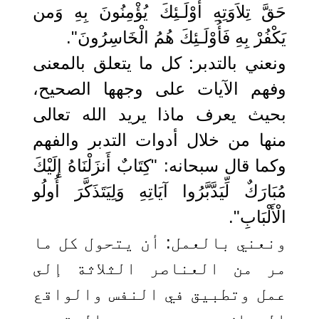
حَقَّ تِلاَوَتِهِ أُوْلَـئِكَ يُؤْمِنُونَ بِهِ وَمن
يَكْفُرْ بِهِ فَأُوْلَـئِكَ هُمُ الْخَاسِرُونَ".
ونعني بالتدبر: كل ما يتعلق بالمعنى
وفهم الآيات على وجهها الصحيح،
بحيث يعرف ماذا يريد الله تعالى
منها من خلال أدوات التدبر والفهم
وكما قال سبحانه: "كِتَابٌ أَنزَلْنَاهُ إِلَيْكَ
مُبَارَكٌ لِّيَدَّبَّرُوا آيَاتِهِ وَلِيَتَذَكَّرَ أُولُو
الْأَلْبَابِ".
ونعني بالعمل: أن يتحول كل ما
مر من العناصر الثلاثة إلى
عمل وتطبيق في النفس والواقع