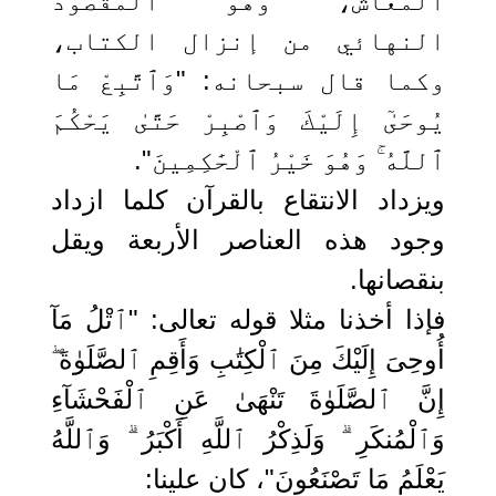
المعاش، وهو المقصود
النهائي من إنزال الكتاب،
وكما قال سبحانه: "وَٱتَّبِعْ مَا
يُوحَىٰٓ إِلَيْكَ وَٱصْبِرْ حَتَّىٰ يَحْكُمَ
ٱللَّهُ ۚ وَهُوَ خَيْرُ ٱلْحَٰكِمِينَ".
ويزداد الانتقاع بالقرآن كلما ازداد
وجود هذه العناصر الأربعة ويقل
بنقصانها.
فإذا أخذنا مثلا قوله تعالى: "ٱتْلُ مَآ
أُوحِىَ إِلَيْكَ مِنَ ٱلْكِتَٰبِ وَأَقِمِ ٱلصَّلَوٰةَ ۖ
إِنَّ ٱلصَّلَوٰةَ تَنْهَىٰ عَنِ ٱلْفَحْشَآءِ
وَٱلْمُنكَرِ ۗ وَلَذِكْرُ ٱللَّهِ أَكْبَرُ ۗ وَٱللَّهُ
يَعْلَمُ مَا تَصْنَعُونَ"، كان علينا: