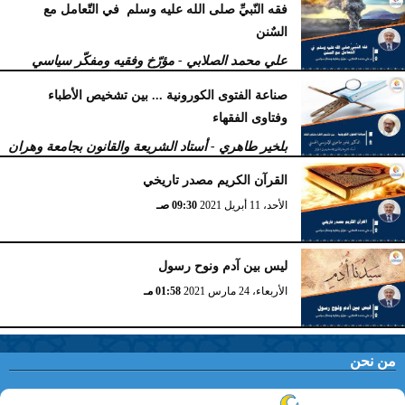
فقه النّبيِّ صلى الله عليه وسلم في التّعامل مع
السٌنن
علي محمد الصلابي - مؤرّخ وفقيه ومفكّر سياسي
الخميس، 29 أبريل 2021
12:51 مـ
صناعة الفتوى الكورونیة ... بین تشخیص الأطباء
وفتاوى الفقھاء
بلخير طاهري - أستاد الشريعة والقانون بجامعة وهران
بالجزائر
القرآن الكريم مصدر تاريخي
الإثنين، 26 أبريل 2021
11:51 صـ
الأحد، 11 أبريل 2021
09:30 صـ
ليس بين آدم ونوح رسول
الأربعاء، 24 مارس 2021
01:58 مـ
من نحن