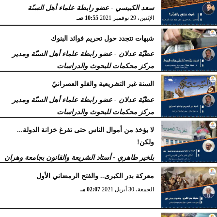
سعد الكبيسي - عضو رابطة علماء أهل السنّة
الإثنين، 29 نوفمبر 2021
10:55 صـ
شبهات تتجدد حول تحريم فوائد البنوك
عطيّة عدلان - عضو رابطة علماء أهل السنّة ومدير
مركز محكمات للبحوث والدراسات
الجمعة، 15 أكتوبر 2021
06:12 صـ
السنة غير التشريعية والغلو العصرانيّ
عطيّة عدلان - عضو رابطة علماء أهل السنّة ومدير
مركز محكمات للبحوث والدراسات
الأربعاء، 1 سبتمبر 2021
11:02 صـ
لا يؤخذ من أموال الناس حتى تفرغ خزانة الدولة...
ولكن!
بلخير طاهري - أستاد الشريعة والقانون بجامعة وهران
بالجزائر
معركة بدر الكبرى.. والفتح الرمضاني الأول
الثلاثاء، 3 أغسطس 2021
03:35 مـ
الجمعة، 30 أبريل 2021
02:07 مـ