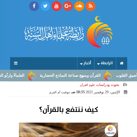
الرابطة
أخبار
لقلوب
القرآن ومنهج صناعة النماذج الحضارية
العلماءُ وارثُو النبوّة
بحوث ودراسات
علوم القرآن
الإثنين، 29 نوفمبر 2021
10:55 صـ
بتوقيت أم القرى
كيف ننتفع بالقرآن؟