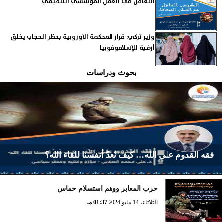
التّغافلُ في العملِ المؤسّسيِّ التّنظيميِّ
وزير تركي: قرار المحكمة الأوروبية بحظر الحجاب يخلق
أرضية للإسلاموفوبيا
بحوث ودراسات
فقه القدوم على الله… كيف نُعدّ أنفسنا للقاء الله؟
حرب المعابر ووهم استسلام حماس
الأربعاء، 2 أكتوبر 2024
02:23 مـ
الثلاثاء، 14 مايو 2024
01:37 مـ