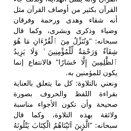
القرآن بكثير من أوصاف القرآن مثل
أنه شفاء وهدى ورحمة وفرقان
وضياء وذكرى وبشرى، وكما قال
سبحانه: "وَنُنَزِّلُ مِنَ ٱلْقُرْءَانِ مَا هُوَ
شِفَآءٌ وَرَحْمَةٌ لِّلْمُؤْمِنِينَ ۙ وَلَا يَزِيدُ
ٱلظَّٰلِمِينَ إِلَّا خَسَارًا" فالانتفاع إنما
يكون للمؤمنين به.
ونعني بالتلاوة: كل ما يتعلق بالعناية
بقراءة اللفظ والحروف بصورة
صحيحة وأن تكون الأجواء مناسبة
ولائقة بهذه التلاوة، وكما قال
سبحانه: "الَّذِينَ آتَيْنَاهُمُ الْكِتَابَ يَتْلُونَهُ