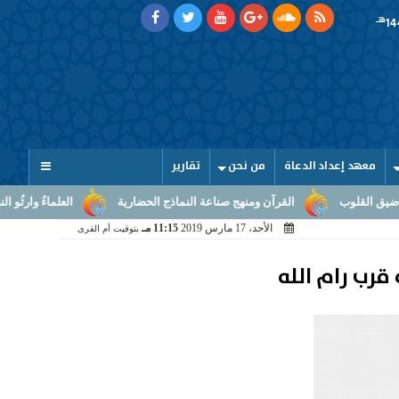
هـ
معهد إعداد الدعاة
من نحن
تقارير
لقرآن ومنهج صناعة النماذج الحضارية
العلماءُ وارثُو النبوّة: من بلاغ الرسال
الأحد، 17 مارس 2019
11:15 مـ
بتوقيت أم القرى
قرب رام الله