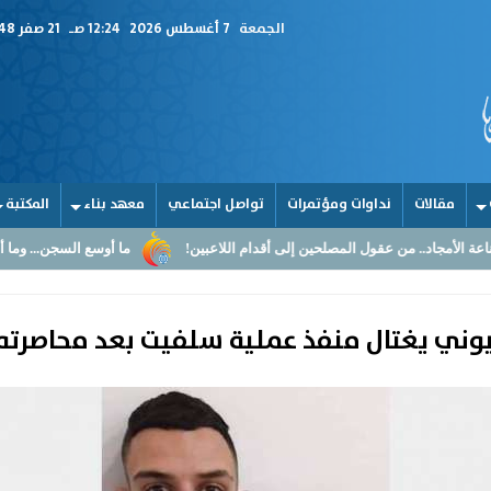
الجمعة
7 أغسطس 2026
12:24 صـ
21 صفر 1448
مقالات
نداوات ومؤتمرات
تواصل اجتماعي
معهد بناء
المكتبة
المصلحين إلى أقدام اللاعبين!
ما أوسع السجن... وما أضيق القلوب
ا
يوني يغتال منفذ عملية سلفيت بعد محاصرته 