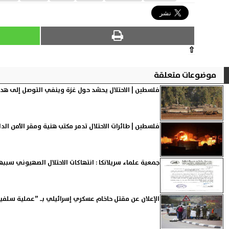
⇧
موضوعات متعلقة
فلسطين | الاحتلال يحشد حول غزة وينفي التوصل إلى هد
فلسطين | طائرات الاحتلال تدمر مكتب هنية ومقر الأمن الد
جمعية علماء سريلانكا : انتهاكات الاحتلال الصهيوني سببه
الإعلان عن مقتل حاخام عسكري إسرائيلي بـ ”عملية سلفي