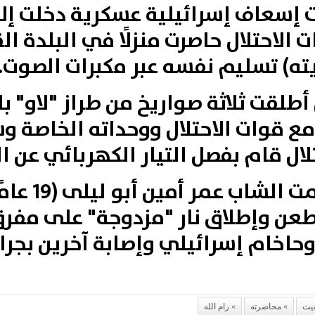
ت إسعاف إسرائيلية عسكرية دخلت إ
 الاحتلال حاصرت منزلًا في البلدة ا
ه) تسليم نفسه عبر مكبرات الصوت.
طلقت ثلاثة صواريخ من طراز "لاو" با
ع قوات الاحتلال ووحداته الخاصة 
ال قام بفصل التيار الكهربائي عن ال
وكانت قوات ا
طعن وإطلاق نار "مزدوجة" على مفرق
خام إسرائيلي وإصابة آخرين بجراح 
يت
محاصرته
رام الله