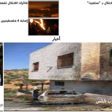
تلال بـ ”سلفيت”
طائرات الاحتلال تق
إصابة 4 فلسطينيين برصاص قوات الاحتلال شرقي مدينة غزة
أخبار
رب نابلس
الإثنين،