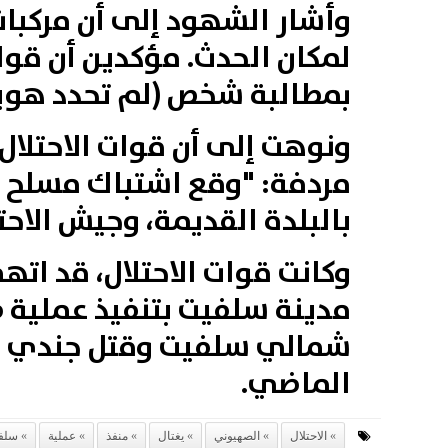
وأشار الشهود إلى أن مركبا
لمكان الحدث. مؤكدين أن قوات
بمطالبة شخص (لم تحدد هويت
ونوهت إلى أن قوات الاحتلال أ
مردفة: "وقع اشتباك مسلح م
بالبلدة القديمة، وجيش الاحتل
مدينة سلفيت بتنفيذ عملية 
شمالي سلفيت وقتل جندي وحا
الماضي.
الاحتلال
الصهيوني
يغتال
منفذ
عملية
سلف