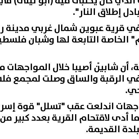
 الذي كان يختبئ فيه (أبو ليلى) ف
دل إطلاق النار".
ي قرية عبوين شمال غربي مدينة رام
م" الخاصة التابعة لها وشبان فلسطي
أن شابيْن أصيبا خلال المواجهات مع 
ا في الرقبة والساق وصلت لمجمع فل
حي.
جهات اندلعت عقب "تسلل" قوة إسرا
 أدى لاقتحام القرية بعدد كبير من آ
لدة القديمة.