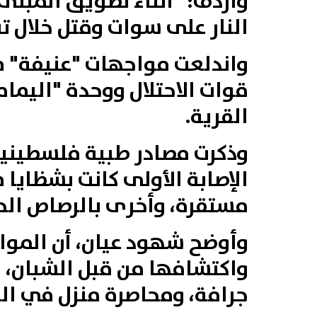
وأردف: "أثناء تطويق المبنى
النار على سوات وقتل خلال تبا
واندلعت مواجهات "عنيفة" ف
قوات الاحتلال ووحدة "اليما
القرية.
وذكرت مصادر طبية فلسطينية، 
الإصابة الأولى كانت بشظاي
مستقرة، وأخرى بالرصاص ال
وأوضح شهود عيان، أن الموا
واكتشافها من قبل الشبان، ما
جرافة، ومحاصرة منزل في الب