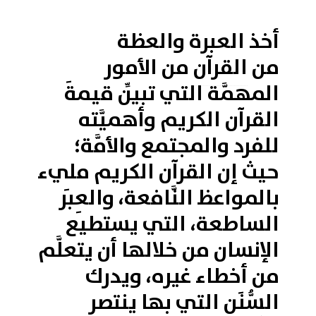
أخذ العبرة والعظة
من
القرآن
من الأمور
المهمَّة التي تبيِّن قيمةَ
القرآن الكريم وأهميَّته
للفرد والمجتمع والأمَّة؛
حيث إن القرآن الكريم مليء
بالمواعظ النَّافعة، والعِبَر
الساطعة، التي يستطيع
الإنسان من خلالها أن يتعلَّم
من أخطاء غيره، ويدرك
السُّنَن التي بها ينتصر