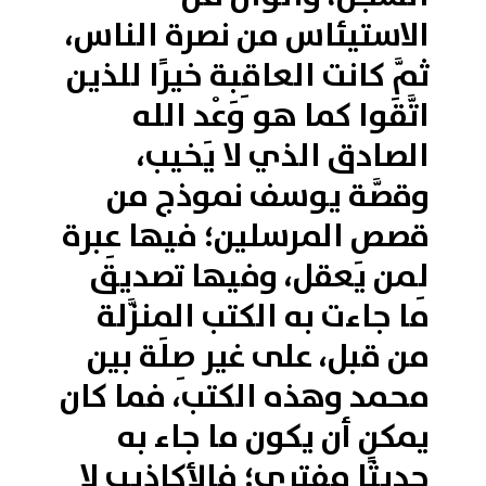
الاستيئاس من نصرة الناس،
ثمَّ كانت العاقِبة خيرًا للذين
اتَّقَوا كما هو وَعْد الله
الصادق الذي لا يَخيب،
وقصَّة يوسف نموذج من
قصص المرسلين؛ فيها عِبرة
لِمن يَعقل، وفيها تصديق
ما جاءت به الكتب المنزَّلة
من قبل، على غير صِلَة بين
محمد وهذه الكتب، فما كان
يمكن أن يكون ما جاء به
حديثًا مفترى؛ فالأكاذيب لا