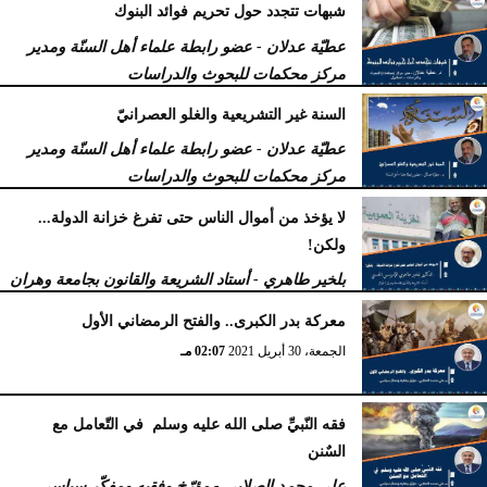
شبهات تتجدد حول تحريم فوائد البنوك
عطيّة عدلان - عضو رابطة علماء أهل السنّة ومدير
مركز محكمات للبحوث والدراسات
الجمعة، 15 أكتوبر 2021
06:12 صـ
السنة غير التشريعية والغلو العصرانيّ
عطيّة عدلان - عضو رابطة علماء أهل السنّة ومدير
مركز محكمات للبحوث والدراسات
الأربعاء، 1 سبتمبر 2021
11:02 صـ
لا يؤخذ من أموال الناس حتى تفرغ خزانة الدولة...
ولكن!
بلخير طاهري - أستاد الشريعة والقانون بجامعة وهران
بالجزائر
معركة بدر الكبرى.. والفتح الرمضاني الأول
الثلاثاء، 3 أغسطس 2021
03:35 مـ
الجمعة، 30 أبريل 2021
02:07 مـ
فقه النّبيِّ صلى الله عليه وسلم في التّعامل مع
السٌنن
علي محمد الصلابي - مؤرّخ وفقيه ومفكّر سياسي