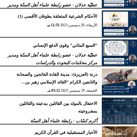
عطيّة عدلان - عضو رابطة علماء أهل السنّة ومدير
مركز محكمات للبحوث والدراسات
الأحكام الشرعية المتعلقة بطوفان الأقصى (1)
الجمعة، 5 يناير 2024
11:47 صـ
الأربعاء، 20 ديسمبر 2023
12:33 مـ
“السبع المثاني” وقوى الدفع الإنساني
عطيّة عدلان - عضو رابطة علماء أهل السنّة ومدير
مركز محكمات للبحوث والدراسات
الجمعة، 29 سبتمبر 2023
04:47 مـ
درنة (العزيزة): مدينة القادة الفاتحين والصحابة
والتابعين الكرام “القائد الإسلامي زهير بن...
الجمعة، 29 سبتمبر 2023
03:12 مـ
الاحتفال بالمولد بين القائلين ببدعيته والقائلين
بمشروعيته
أكرم كسّاب - رابطة علماء أهل السنّة
الأربعاء، 27 سبتمبر 2023
10:34 مـ
الأخبار المستقبلية في القرآن الكريم