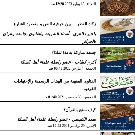
الثلاثاء، 18 يوليو 2023
12:28 مـ
زكاة الفطر ... بين حرفية النص و مقصود الشارع
بلخير طاهري - أستاد الشريعة والقانون بجامعة وهران
بالجزائر
السبت، 16 أبريل 2022
12:55 مـ
جمعة مباركة بدعة! لماذا؟
أكرم كسّاب - عضو رابطة علماء أهل السنّة
الجمعة، 4 مارس 2022
06:48 صـ
الفتاوى الفقهية بين الهيئات الرسمية والإجتهادات
الفردية
الخميس، 30 ديسمبر 2021
01:40 مـ
كيف ننتفع بالقرآن؟
سعد الكبيسي - عضو رابطة علماء أهل السنّة
الإثنين، 29 نوفمبر 2021
10:55 صـ