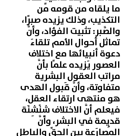
ما يلقاه من قومه من
التكذيب، وذلك يزيده صبرًا،
والصَّبر: تثبيت الفؤاد، وأنَّ
تماثل أحوال الأمم تلقاءَ
دعوة أنبيائها مع اختلاف
العصور يَزيده علمًا بأنَّ
مراتب العقول البشرية
متفاوتة، وأنَّ قَبول الهدى
هو منتهى ارتقاء العقل،
فيعلم أنَّ الاختلاف شِنْشِنَة
قديمة في البشر، وأنَّ
المُصارَعة بين الحقِّ والباطل