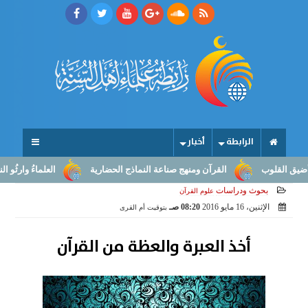
الرابطة
أخبار
لوب
القرآن ومنهج صناعة النماذج الحضارية
العلماءُ وارثُو النبوّة: م
بحوث ودراسات
علوم القرآن
الإثنين، 16 مايو 2016
08:20 صـ
بتوقيت أم القرى
أخذ العبرة والعظة من القرآن