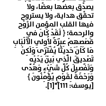
يصدِّق بعضها بعضًا، ولا
تحقِّق هداية، ولا يستروح
فيها القلب المؤمن الرَّوْح
والرحمة؛ ﴿ لَقَدْ كَانَ فِي
قَصَصِهِمْ عِبْرَةٌ لِأُولِي الْأَلْبَابِ
مَا كَانَ حَدِيثًا يُفْتَرَى وَلَكِنْ
تَصْدِيقَ الَّذِي بَيْنَ يَدَيْهِ
وَتَفْصِيلَ كُلِّ شَيْءٍ وَهُدًى
وَرَحْمَةً لِقَوْمٍ يُؤْمِنُونَ ﴾
[يوسف: 111]"
[1]
.