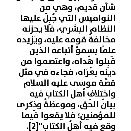
شأن قديم، وهي من
النواميس التي جُبِلَ عليها
النظام البشري، فلا يحزنه
مخالفةُ قومه عليه، ويَزيده
علمًا بسموِّ أتباعه الذين
قَبِلوا هُداه، واعتصموا من
دينه بعُرَاه، فجاءه في مثل
قصَّة موسى عليه السلام
واختلافِ أهل الكتاب فيه
بيانُ الحق، وموعظةٌ وذِكرى
للمؤمنين؛ فلا يقعوا فيما
وقع فيه أهلُ الكتاب"
[2]
.