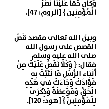
وَكَانَ حَقًّا عَلَيْنَا نَصْرُ
الْمُؤْمِنِينَ ﴾ [الروم: 47].
وبيَّن الله تعالى مقصد قَصِّ
القصص على رسول الله
صلى الله عليه وسلم
فقال: ﴿ وَكُلًّا نَقُصُّ عَلَيْكَ مِنْ
أَنْبَاءِ الرُّسُلِ مَا نُثَبِّتُ بِهِ
فُؤَادَكَ وَجَاءَكَ فِي هَذِهِ
الْحَقُّ وَمَوْعِظَةٌ وَذِكْرَى
لِلْمُؤْمِنِينَ ﴾ [هود: 120].