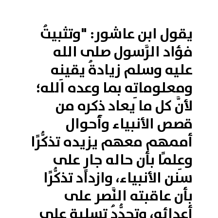
يقول ابن عاشور: "وتثبيتُ
فؤاد الرَّسول صلى الله
عليه وسلم زيادةُ يقينِه
ومعلوماتِه بما وعده الله؛
لأنَّ كل ما يعاد ذِكره من
قصص الأنبياء وأحوال
أممهم معهم يزيده تذكُّرًا
وعِلمًا بأن حاله جارٍ على
سنن الأنبياء، وازداد تذكُّرًا
بأن عاقبته النَّصر على
أعدائه، وتجدُّدُ تسليةٍ على