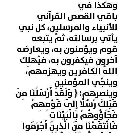
وهكذا في
باقي
القصص
القرآني
للأنبياء والمرسلين، كل نبي
يأتي برسالته، ثمَّ يتبعه
قوم ويؤمنون به، ويعارضه
آخرون فيكفرون به، فيُهلِك
اللهُ الكافرين ويهزمهم،
وينجِّي المؤمنين
وينصرهم؛ ﴿ وَلَقَدْ أَرْسَلْنَا مِنْ
قَبْلِكَ رُسُلًا إِلَى قَوْمِهِمْ
فَجَاؤُوهُمْ بِالْبَيِّنَاتِ
فَانْتَقَمْنَا مِنَ الَّذِينَ أَجْرَمُوا