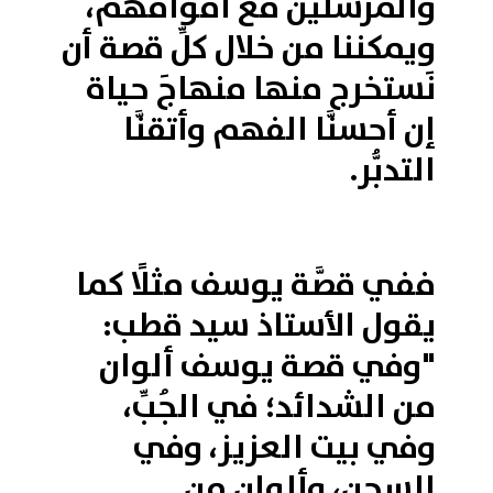
والمرسلين مع أقوامهم،
ويمكننا من خلال كلِّ قصة أن
نَستخرج منها منهاجَ حياة
إن أحسنَّا الفهم وأتقنَّا
التدبُّر.
ففي قصَّة يوسف مثلًا كما
يقول الأستاذ سيد قطب:
"وفي قصة يوسف ألوان
من الشدائد؛ في الجُبِّ،
وفي بيت العزيز، وفي
السجن، وألوان من