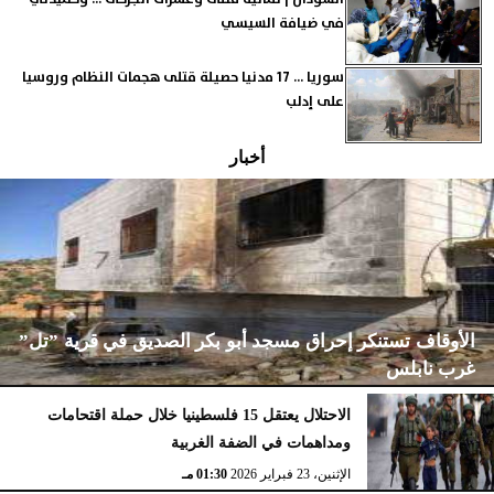
في ضيافة السيسي
سوريا ... 17 مدنيا حصيلة قتلى هجمات النظام وروسيا
على إدلب
أخبار
الأوقاف تستنكر إحراق مسجد أبو بكر الصديق في قرية ”تل”
غرب نابلس
الاحتلال يعتقل 15 فلسطينيا خلال حملة اقتحامات
ومداهمات في الضفة الغربية
الإثنين، 23 فبراير 2026
02:15 مـ
الإثنين، 23 فبراير 2026
01:30 مـ