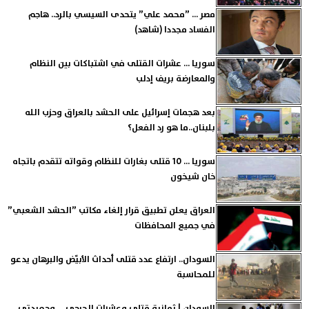
مصر ... ”محمد علي” يتحدى السيسي بالرد.. هاجم
الفساد مجددا (شاهد)
سوريا ... عشرات القتلى في اشتباكات بين النظام
والمعارضة بريف إدلب
بعد هجمات إسرائيل على الحشد بالعراق وحزب الله
بلبنان..ما هو رد الفعل؟
سوريا ... 10 قتلى بغارات للنظام وقواته تتقدم باتجاه
خان شيخون
العراق يعلن تطبيق قرار إلغاء مكاتب ”الحشد الشعبي”
في جميع المحافظات
السودان.. ارتفاع عدد قتلى أحداث الأبيّض والبرهان يدعو
للمحاسبة
السودان | ثمانية قتلى وعشرات الجرحى ... وحميدتي