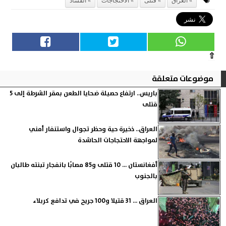
العراق
قتلى
الاحتجاجات
الفساد
⇧
موضوعات متعلقة
باريس.. ارتفاع حصيلة ضحايا الطعن بمقر الشرطة إلى 5
قتلى
العراق.. ذخيرة حية وحظر تجوال واستنفار أمني
لمواجهة الاحتجاجات الحاشدة
أفغانستان ... 10 قتلى و85 مصابًا بانفجار تبنته طالبان
بالجنوب
العراق ... 31 قتيلا و100 جريح في تدافع كربلاء