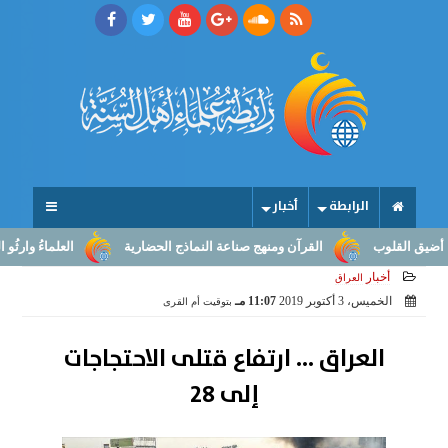
الرابطة
أخبار
لقلوب
القرآن ومنهج صناعة النماذج الحضارية
العلماءُ وارثُو النبوّة:
أخبار
العراق
الخميس، 3 أكتوبر 2019
11:07 مـ
بتوقيت أم القرى
العراق ... ارتفاع قتلى الاحتجاجات
إلى 28