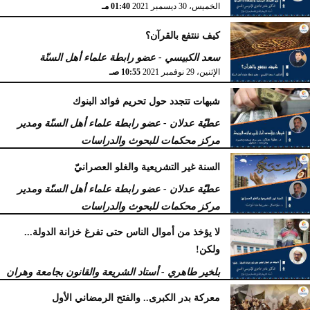
الخميس، 30 ديسمبر 2021
01:40 مـ
كيف ننتفع بالقرآن؟
سعد الكبيسي - عضو رابطة علماء أهل السنّة
الإثنين، 29 نوفمبر 2021
10:55 صـ
شبهات تتجدد حول تحريم فوائد البنوك
عطيّة عدلان - عضو رابطة علماء أهل السنّة ومدير
مركز محكمات للبحوث والدراسات
الجمعة، 15 أكتوبر 2021
06:12 صـ
السنة غير التشريعية والغلو العصرانيّ
عطيّة عدلان - عضو رابطة علماء أهل السنّة ومدير
مركز محكمات للبحوث والدراسات
الأربعاء، 1 سبتمبر 2021
11:02 صـ
لا يؤخذ من أموال الناس حتى تفرغ خزانة الدولة...
ولكن!
بلخير طاهري - أستاد الشريعة والقانون بجامعة وهران
بالجزائر
معركة بدر الكبرى.. والفتح الرمضاني الأول
الثلاثاء، 3 أغسطس 2021
03:35 مـ