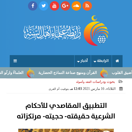
الرابطة
أخبار
وب
القرآن ومنهج صناعة النماذج الحضارية
العلماءُ وارثُو النبوّة: م
بحوث ودراسات
الفقه وأصوله
الثلاثاء، 16 مارس 2021
12:03 مـ
بتوقيت أم القرى
التطبيق المقاصدي للأحكام
الشرعية حقيقته- حجيته- مرتكزاته