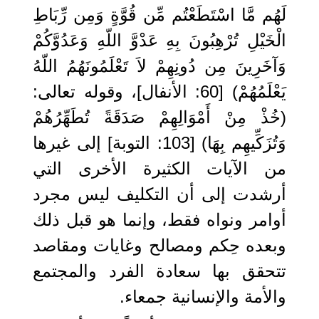
لَهُم مَّا اسْتَطَعْتُم مِّن قُوَّةٍ وَمِن رِّبَاطِ
الْخَيْلِ تُرْهِبُونَ بِهِ عَدْوَّ اللّهِ وَعَدُوَّكُمْ
وَآخَرِينَ مِن دُونِهِمْ لاَ تَعْلَمُونَهُمُ اللّهُ
يَعْلَمُهُمْ) [60: الأنفال]، وقوله تعالى:
(خُذْ مِنْ أَمْوَالِهِمْ صَدَقَةً تُطَهِّرُهُمْ
وَتُزَكِّيهِم بِهَا) [103: التوبة] إلى غيرها
من الآيات الكثيرة الأخرى التي
أرشدت إلى أن التكليف ليس مجرد
أوامر ونواه فقط، وإنما هو قبل ذلك
وبعده حِكم ومصالح وغايات ومقاصد
تتحقق بها سعادة الفرد والمجتمع
والأمة والإنسانية جمعاء.