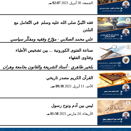
الجمعة، 30 أبريل 2021
02:07 مـ
فقه النّبيِّ صلى الله عليه وسلم في التّعامل مع
السٌنن
علي محمد الصلابي - مؤرّخ وفقيه ومفكّر سياسي
الخميس، 29 أبريل 2021
12:51 مـ
صناعة الفتوى الكورونیة ... بین تشخیص الأطباء
وفتاوى الفقھاء
بلخير طاهري - أستاد الشريعة والقانون بجامعة وهران
بالجزائر
القرآن الكريم مصدر تاريخي
الإثنين، 26 أبريل 2021
11:51 صـ
الأحد، 11 أبريل 2021
09:30 صـ
ليس بين آدم ونوح رسول
الأربعاء، 24 مارس 2021
01:58 مـ