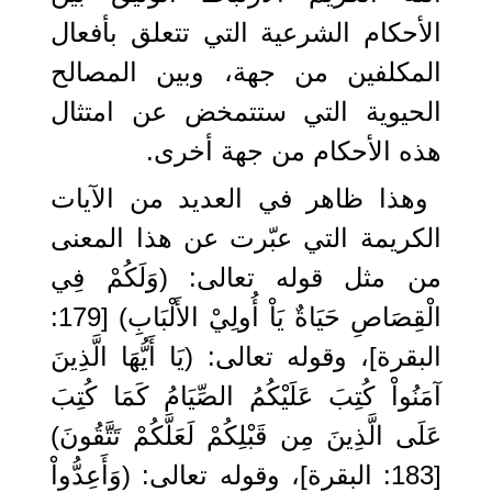
الأحكام الشرعية التي تتعلق بأفعال
المكلفين من جهة، وبين المصالح
الحيوية التي ستتمخض عن امتثال
هذه الأحكام من جهة أخرى.
وهذا ظاهر في العديد من الآيات
الكريمة التي عبّرت عن هذا المعنى
من مثل قوله تعالى: (وَلَكُمْ فِي
الْقِصَاصِ حَيَاةٌ يَاْ أُولِيْ الأَلْبَابِ) [179:
البقرة]، وقوله تعالى: (يَا أَيُّهَا الَّذِينَ
آمَنُواْ كُتِبَ عَلَيْكُمُ الصِّيَامُ كَمَا كُتِبَ
عَلَى الَّذِينَ مِن قَبْلِكُمْ لَعَلَّكُمْ تَتَّقُونَ)
[183: البقرة]، وقوله تعالى: (وَأَعِدُّواْ