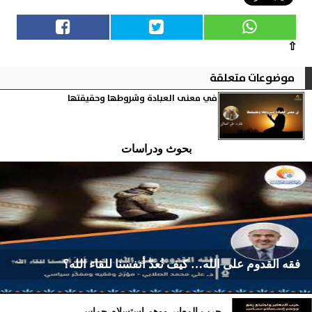
⇧
موضوعات متعلقة
في معنى العبادة وشروطها وحقيقتها
بحوث ودراسات
فقه القدوم على الله… كيف نُعدّ أنفسنا للقاء الله؟
حرب المعابر ووهم استسلام حماس