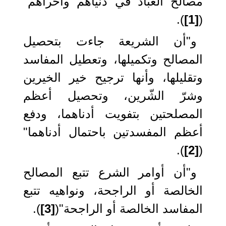
مصالح العباد في دنياهم وأخراهم"
).
[1]
(
و"أن الشريعة جاءت بتحصيل
المصالح وتكميلها، وتعطيل المفاسد
وتقليلها، وأنها ترجيح خير الخيرين
وشرّ الشّرين، وتحصيل أعظم
المصلحتين بتفويت أدناهما، ودفع
أعظم المفسدتين باحتمال أدناهما"
).
[2]
(
و"أن أوامر الشرع تتبع المصالح
الخالصة أو الراجحة، ونواهيه تتبع
المفاسد الخالصة أو الراجحة"(
[3]
).