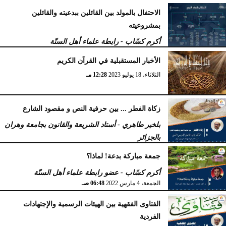
الاحتفال بالمولد بين القائلين ببدعيته والقائلين
بمشروعيته
أكرم كسّاب - رابطة علماء أهل السنّة
الأربعاء، 27 سبتمبر 2023
10:34 مـ
الأخبار المستقبلية في القرآن الكريم
الثلاثاء، 18 يوليو 2023
12:28 مـ
زكاة الفطر ... بين حرفية النص و مقصود الشارع
بلخير طاهري - أستاد الشريعة والقانون بجامعة وهران
بالجزائر
السبت، 16 أبريل 2022
12:55 مـ
جمعة مباركة بدعة! لماذا؟
أكرم كسّاب - عضو رابطة علماء أهل السنّة
الجمعة، 4 مارس 2022
06:48 صـ
الفتاوى الفقهية بين الهيئات الرسمية والإجتهادات
الفردية