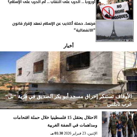
أوروبا ... الحرب على النقاب ... أم الحرب على الإسلام؟
فرنسا.. حملة أكاذيب عن الإسلام تمهد لإقرار قانون
”الانفصالية”
أخبار
الأوقاف تستنكر إحراق مسجد أبو بكر الصديق في قرية ”تل”
غرب نابلس
الاحتلال يعتقل 15 فلسطينيا خلال حملة اقتحامات
ومداهمات في الضفة الغربية
الإثنين، 23 فبراير 2026
02:15 مـ
الإثنين، 23 فبراير 2026
01:30 مـ