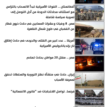
أفغانستان ... القوات الأميركية تبدأ الانسحاب بالتزامن
مع استئناف محادثات الدوحة من أجل التوصل إلى
تسوية سياسة شاملة
مصر.. 8 وفيات وعشرات المصابين في حادث خروج قطار
عن القضبان في طوخ شمال القاهرة
أمريكا ... عدد كبير من القتلى والجرحى في حادث إطلاق
نار بإنديانابوليس الأميركية
مصر ... مقتل 20 مواطن بحادث تصادم
إيران.. حادث في منشأة نطنز النووية والسلطات تحقق
لمعرفة الأسباب
فرنسا.. تواصل الاحتجاجات ضد ”قانون الانفصالية”