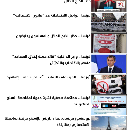
حظر الذبح الحلال
فرنسا.. تواصل الاحتجاجات ضد ”قانون الانفصالية”
فرنسا ... حظر الذبح الحلال والمسلمون يعترضون
فرنسا .. وزير الداخلية ”قائد حملة إغلاق المساجد”
متهم بالاغتصاب والتحرّش
أوروبا ... الحرب على النقاب ... أم الحرب على الإسلام؟
فرنسا ... محاكمة صحفية نشرت دعوة لمقاطعة السلع
الصهيونية
بروفيسور فرنسي: عداء باريس للإسلام مرتبط بماضيها
الاستعماري (مقابلة)