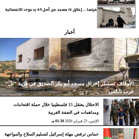
فرنسا ... إغلاق ١٧ مسجد من أصل ٨٩ بدعوى الانفصالية
أخبار
الأوقاف تستنكر إحراق مسجد أبو بكر الصديق في قرية ”تل”
غرب نابلس
الاحتلال يعتقل 15 فلسطينيا خلال حملة اقتحامات
ومداهمات في الضفة الغربية
الإثنين، 23 فبراير 2026
02:15 مـ
الإثنين، 23 فبراير 2026
01:30 مـ
حماس ترفض مهلة إسرائيل لتسليم السلاح والمواجهة