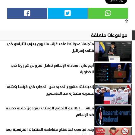
⇧
موضوعات متعلقة
متجاهلا عدوانها على غزة.. ماكرون يعزي نتنياهو في
قتلى إسرائيل
أردوغان : معاداة الإسلام تعادل فيروس كورونا في
الخطورة
إندبندنت: مشروع تحديد سن الحجاب في فرنسا يكشف
عنصرية متجذرة ضد المسلمين
فرنسا ... إرهابيو التجمع الوطني يقودون حملة جديدة
ضد الإسلام
رقم قياسى لهاشتاج مقاطعة المنتجات الفرنسية بعد