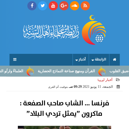
الرابطة
أخبار
لوب
القرآن ومنهج صناعة النماذج الحضارية
العلماءُ وارثُو النبوّة: 
أخبار
أوروبا
الجمعة، 11 يونيو 2021
09:29 صـ
بتوقيت أم القرى
فرنسا ... الشاب صاحب الصفعة :
ماكرون ”يمثل تردي البلاد”