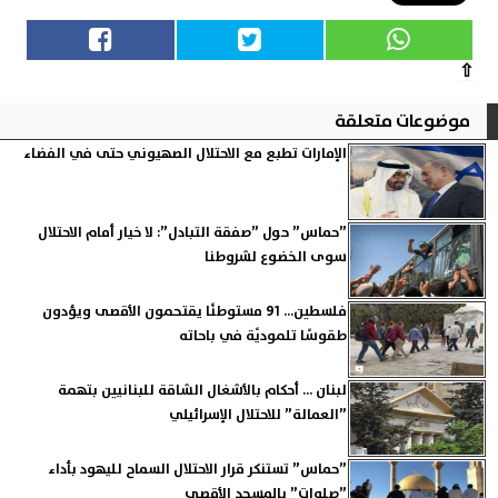
⇧
موضوعات متعلقة
الإمارات تطبع مع الاحتلال الصهيوني حتى في الفضاء
”حماس” حول ”صفقة التبادل”: لا خيار أمام الاحتلال
سوى الخضوع لشروطنا
فلسطين... 91 مستوطنًا يقتحمون الأقصى ويؤدون
طقوسًا تلموديًة في باحاته
لبنان ... أحكام بالأشغال الشاقة للبنانيين بتهمة
”العمالة” للاحتلال الإسرائيلي
”حماس” تستنكر قرار الاحتلال السماح لليهود بأداء
”صلوات” بالمسجد الأقصى