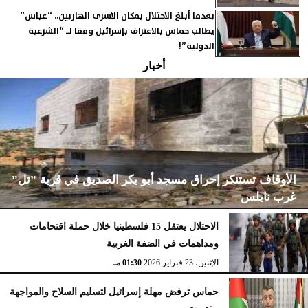
بعدما أبلغ الاحتلال بمكان الأسرى الهاربين.. “عباس”
يطالب حماس بالاعتراف بإسرائيل وفقا لـ “الشرعية
الدولية”!
أخبار
الأوقاف تستنكر إحراق مسجد أبو بكر الصديق في قرية ”تل”
غرب نابلس
الاحتلال يعتقل 15 فلسطينيا خلال حملة اقتحامات
ومداهمات في الضفة الغربية
الإثنين، 23 فبراير 2026
02:15 مـ
الإثنين، 23 فبراير 2026
01:30 مـ
حماس ترفض مهلة إسرائيل لتسليم السلاح والمواجهة