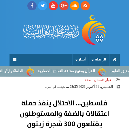
الرابطة
أخبار
لوب
القرآن ومنهج صناعة النماذج الحضارية
العلماءُ وارثُو النبوّة: م
أخبار
فلسطين المحتلة
الخميس، 21 أكتوبر 2021
02:35 مـ
بتوقيت أم القرى
فلسطين... الاحتلال ينفذ حملة
اعتقالات بالضفة والمستوطنون
يقتلعون 300 شجرة زيتون