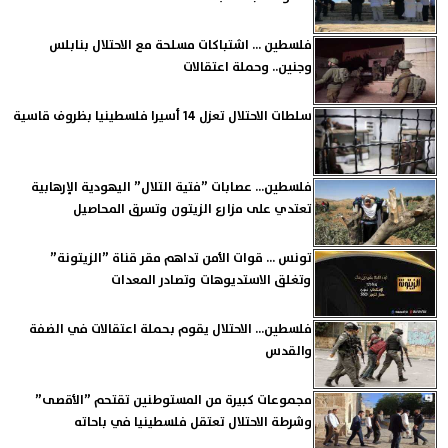
فلسطين ... اشتباكات مسلحة مع الاحتلال بنابلس
وجنين.. وحملة اعتقالات
سلطات الاحتلال تعزل 14 أسيرا فلسطينيا بظروف قاسية
فلسطين... عصابات ”فتية التلال” اليهودية الإرهابية
تعتدي على مزارع الزيتون وتسرق المحاصيل
تونس ... قوات الأمن تداهم مقر قناة ”الزيتونة”
وتغلق الاستديوهات وتصادر المعدات
فلسطين... الاحتلال يقوم بحملة اعتقالات في الضفة
والقدس
مجموعات كبيرة من المستوطنين تقتحم ”الأقصى”
وشرطة الاحتلال تعتقل فلسطينيا في باحاته