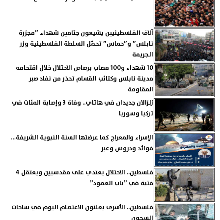
آلاف الفلسطينيين يشيعون جثامين شهداء ”مجزرة
نابلس” و”حماس” تحمّل السلطة الفلسطينية وزر
الجريمة
10 شهداء و100 مصاب برصاص الاحتلال خلال اقتحامه
مدينة نابلس وكتائب القسام تحذر من نفاد صبر
المقاومة
زلزالان جديدان في هاتاي.. وفاة 3 وإصابة المئات في
تركيا وسوريا
الإسراء والمعراج كما عرضتها السنة النبوية الشريفة…
فوائد ودروس وعبر
فلسطين.. الاحتلال يعتدي على مقدسيين ويعتقل 4
فتية في ”باب العمود”
فلسطين.. الأسرى يعلنون الاعتصام اليوم في ساحات
السجون