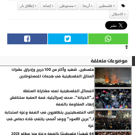
فلسطين
أريحا
مستوطن
إصابة
إطلاق نار
الاحتلال
⇧
موضوعات متعلقة
فلسطين.. شهيد وأكثر من 100 جريح وإحراق عشرات
المنازل الفلسطينية في هجمات للمستوطنين
الفصائل الفلسطينية تصف مشاركة السلطة
بـ”الخيانة”.. صحف إسرائيلية: قمة العقبة ستناقش
إنهاء المقاومة بالضفة
آلاف الفلسطينيين يتظاهرون في الضفة وغزة استجابة
لـ”عرين الأسود” ووفد أممي يلتقي قادة حماس قي
غزة
64 شهيدًا فلسطينيًا بالضفة وغزة منذ مطلع 2023