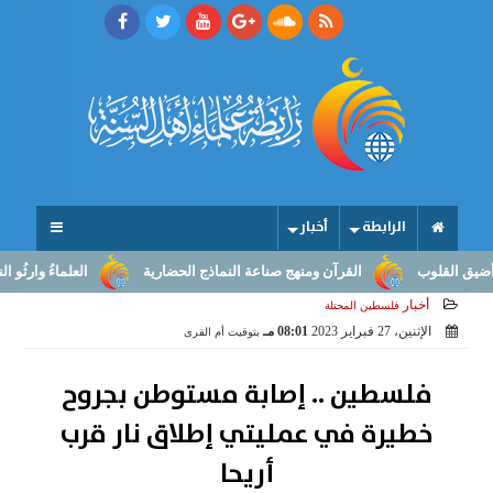
الرابطة
أخبار
قلوب
القرآن ومنهج صناعة النماذج الحضارية
العلماءُ وارثُو النبوّة:
أخبار
فلسطين المحتلة
الإثنين، 27 فبراير 2023
08:01 مـ
بتوقيت أم القرى
فلسطين .. إصابة مستوطن بجروح
خطيرة في عمليتي إطلاق نار قرب
أريحا