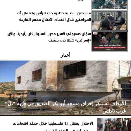
فلسطين .. إصابة خطيرة في الرأس واعتقال أحد
المواطنين خلال اقتحام الاحتلال مخيم الفارعة
سجّان صهيوني لأسير محرر: السنوار كان بأيدينا والآن
«إسرائيل» كلها في قبضته
أخبار
الأوقاف تستنكر إحراق مسجد أبو بكر الصديق في قرية ”تل”
غرب نابلس
الاحتلال يعتقل 15 فلسطينيا خلال حملة اقتحامات
ومداهمات في الضفة الغربية