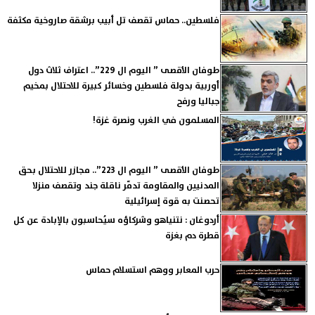
فلسطين.. حماس تقصف تل أبيب برشقة صاروخية مكثفة
طوفان الأقصى ” اليوم ال 229”.. اعتراف ثلاث دول
أوربية بدولة فلسطين وخسائر كبيرة للاحتلال بمخيم
جباليا ورفح
المسلمون في الغرب ونصرة غزة!
طوفان الأقصى ” اليوم ال 223”.. مجازر للاحتلال بحق
المدنيين والمقاومة تدمّر ناقلة جند وتقصف منزلا
تحصنت به قوة إسرائيلية
أردوغان : نتنياهو وشركاؤه سيُحاسبون بالإبادة عن كل
قطرة دم بغزة
حرب المعابر ووهم استسلام حماس