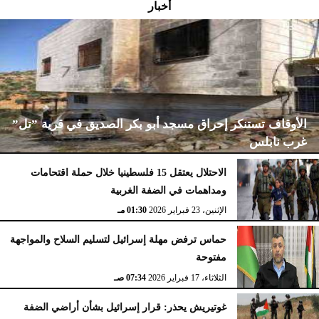
أخبار
الأوقاف تستنكر إحراق مسجد أبو بكر الصديق في قرية ”تل”
غرب نابلس
الاحتلال يعتقل 15 فلسطينيا خلال حملة اقتحامات
ومداهمات في الضفة الغربية
الإثنين، 23 فبراير 2026
02:15 مـ
الإثنين، 23 فبراير 2026
01:30 مـ
حماس ترفض مهلة إسرائيل لتسليم السلاح والمواجهة
مفتوحة
الثلاثاء، 17 فبراير 2026
07:34 صـ
غوتيريش يحذر: قرار إسرائيل بشأن أراضي الضفة