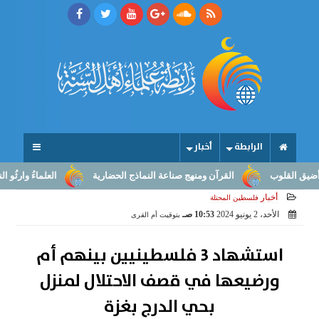
الرابطة
أخبار
قلوب
القرآن ومنهج صناعة النماذج الحضارية
العلماءُ وارثُو النبوّة:
أخبار
فلسطين المحتلة
الأحد، 2 يونيو 2024
10:53 صـ
بتوقيت أم القرى
استشهاد 3 فلسطينيين بينهم أم
ورضيعها في قصف الاحتلال لمنزل
بحي الدرج بغزة