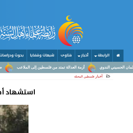
الرابطة
أخبار
فتاوى
شبهات وقضايا
بحوث ودراسات
أزمة العدالة تمتد من فلسطين إلى الملاعب
صناعة الأمجاد.. من عقول 
أخبار
فلسطين المحتلة
استشهاد أم و4 من أطفالها في قصف ”إسرائيلي” لج