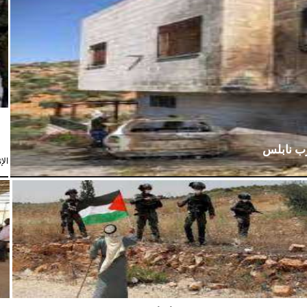
رب نابلس
الإثنين،