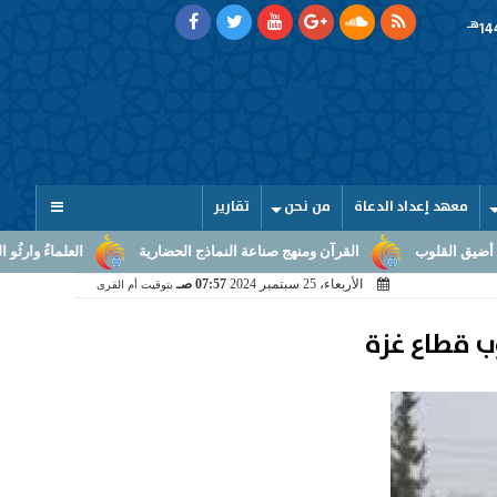
هـ
معهد إعداد الدعاة
من نحن
تقارير
لقرآن ومنهج صناعة النماذج الحضارية
العلماءُ وارثُو النبوّة: من بلاغ الرسالة
الأربعاء، 25 سبتمبر 2024
07:57 صـ
بتوقيت أم القرى