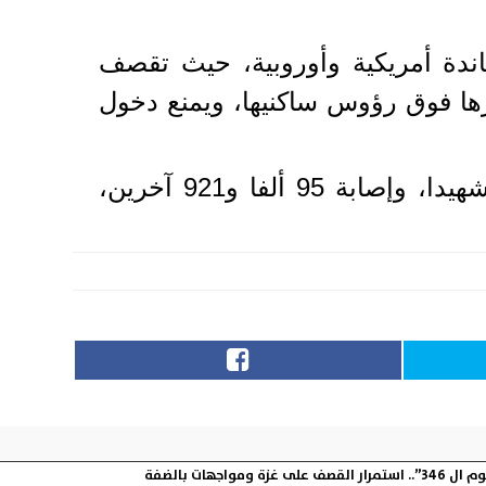
 على قطاع غزة، بمساندة أمريكية وأوروبية، حيث تقصف
رها فوق رؤوس ساكنيها، ويمنع دخول
وأدى العدوان المستمر للاحتلال على غزة إلى استشهاد أكثر من 41 ألفا و467 شهيدا، وإصابة 95 ألفا و921 آخرين،
 ومواجهات بالضفة