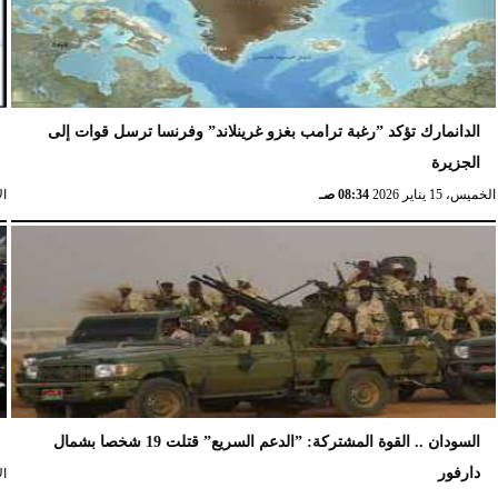
الدانمارك تؤكد ”رغبة ترامب بغزو غرينلاند” وفرنسا ترسل قوات إلى
الجزيرة
الخميس، 15 يناير 2026
08:34 صـ
الإث
السودان .. القوة المشتركة: ”الدعم السريع” قتلت 19 شخصا بشمال
دارفور
الإث