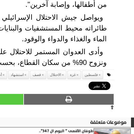
من أطفالها، وإصابة آخرين".
طائراته محيط المستشفيات والبنايات
الماء والغذاء والدواء والوقود.
ونزوح 90% من سكان القطاع، بحسب بيانات منظمة الأمم المتحدة.
فلسطين
غزة
الاحتلال
قصف
استشهاد
أ
⇧
موضوعات متعلقة
طوفان الأقصى ” اليوم ال 347”..