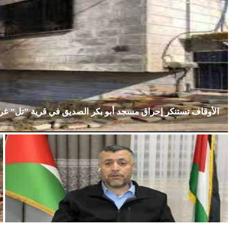
الأوقاف تستنكر إحراق مسجد أبو بكر الصديق في قرية ”تل” غ
الإثنين، 23 فبراير 2026
02:15 مـ