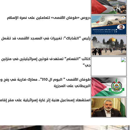
دروس «طوفان الأقصى» للعاملين على نصرة الإسلام
رئيس ”الشاباك”: تغييرات في المسجد الأقصى قد تشعل 
كتائب ”القسام” تستهدف قوتين إسرائيليتين في منزلين 
جي”
طوفان الأقصى ” اليوم ال 310”.. معارك
البريطاني على المجزرة
استشهاد إسماعيل هنية إثر غارة إسرائيلية على مقر إقا