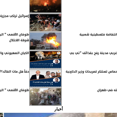
إسرائيل ترتكب مجزر
انتفاضة فلسطينية شعبية
شرطة الاحتلال
غربي مدينة رفح بقذائف ”تي بي
الكيان الصهيوني وال
 ضارية في رفح وحماس تستنكر تصريحات وزير الخارجية
حقاً هل مات القائد؟!
مته في طهران
طوفان الأقصى ” اليوم ال 295”.. مجزرة جديدة للاحتلال بدير البلح وقتل
أخبار