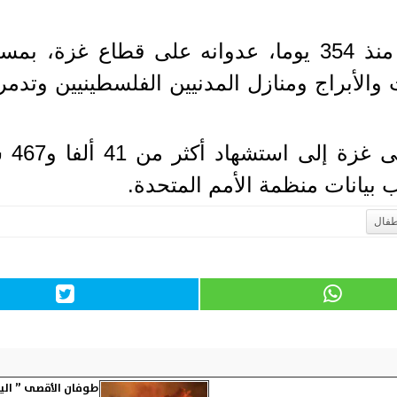
ويواصل جيش الاحتلال الإسرائيلي منذ 354 يوما، عدوانه
 والأبراج ومنازل المدنيين الفلسطينيين وتدم
طفال
طوفان الأقصى ” اليوم ال 346”.. استمرار القصف على غزة