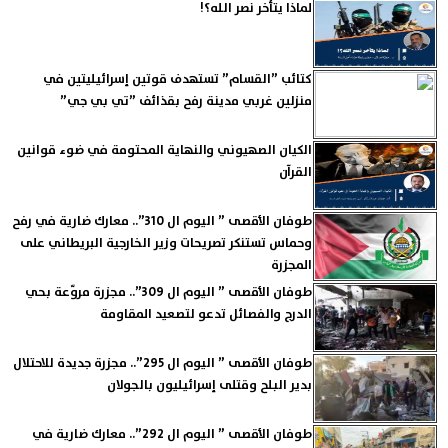
لماذا يتأخر نصر الله؟!
كتائب ”القسام” تستهدف قوتين إسرائيليتين في
منزلين غربي مدينة رفح بقذائف ”تي بي جي”
الكيان الصهيوني والنهاية المحتومة في ضوء قوانين
القرآن
طوفان الأقصى ” اليوم ال 310”.. معارك ضارية في رفح
وحماس تستنكر تصريحات وزير الخارجية البريطاني على
المجزرة
طوفان الأقصى ” اليوم ال 309”.. مجزرة مروّعة بحي
الدرج والفصائل تدعو لتصعيد المقاومة
طوفان الأقصى ” اليوم ال 295”.. مجزرة جديدة للاحتلال
بدير البلح وقتلى إسرائيليون بالجولان
طوفان الأقصى ” اليوم ال 292”.. معارك ضارية في