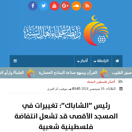
الرابطة
أخبار
لقلوب
القرآن ومنهج صناعة النماذج الحضارية
العلماءُ وارثُو النبوّة
أخبار
فلسطين المحتلة
الثلاثاء، 10 سبتمبر 2024
03:05 مـ
بتوقيت أم القرى
رئيس ”الشاباك”: تغييرات في
المسجد الأقصى قد تشعل انتفاضة
فلسطينية شعبية