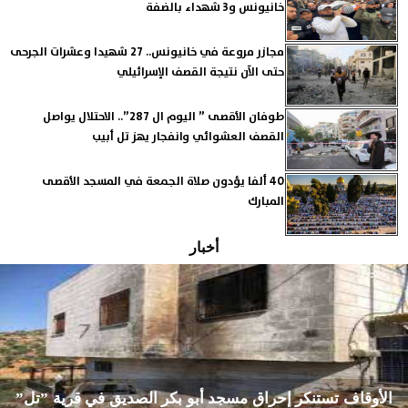
خانيونس و3 شهداء بالضفة
مجازر مروعة في خانيونس.. 27 شهيدا وعشرات الجرحى
حتى الآن نتيجة القصف الإسرائيلي
طوفان الأقصى ” اليوم ال 287”.. الاحتلال يواصل
القصف العشوائي وانفجار يهز تل أبيب
40 ألفا يؤدون صلاة الجمعة في المسجد الأقصى
المبارك
أخبار
الأوقاف تستنكر إحراق مسجد أبو بكر الصديق في قرية ”تل”