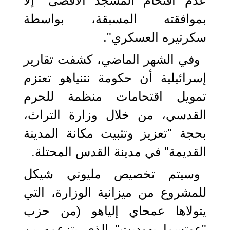
عدم اقتحام المسجد الأقصى "إلا
بموافقته المسبقة، بواسطة
سكرتيره العسكري".
وفي الشهر الماضي، كشفت تقارير
إسرائيلية أن حكومة نتنياهو تعتزم
تمويل اقتحامات منظمة للحرم
القدسي، من خلال وزارة التراث،
بحجة "تعزيز وتثبيت مكانة المدينة
القديمة" في مدينة القدس المحتلة.
وسيتم تخصيص مليوني شيكل
للمشروع من ميزانية الوزارة، التي
يتولاها عمحاي إلياهو (من حزب
"عوتسما يهوديت" الذي يتزعمه بن