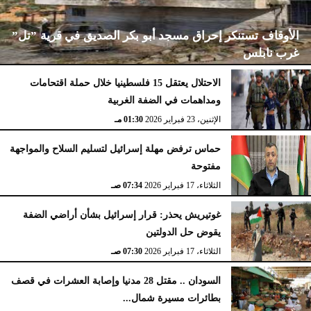
الأوقاف تستنكر إحراق مسجد أبو بكر الصديق في قرية ”تل”
غرب نابلس
الاحتلال يعتقل 15 فلسطينيا خلال حملة اقتحامات
ومداهمات في الضفة الغربية
الإثنين، 23 فبراير 2026
02:15 مـ
الإثنين، 23 فبراير 2026
01:30 مـ
حماس ترفض مهلة إسرائيل لتسليم السلاح والمواجهة
مفتوحة
الثلاثاء، 17 فبراير 2026
07:34 صـ
غوتيريش يحذر: قرار إسرائيل بشأن أراضي الضفة
يقوض حل الدولتين
الثلاثاء، 17 فبراير 2026
07:30 صـ
السودان .. مقتل 28 مدنيا وإصابة العشرات في قصف
بطائرات مسيرة شمال...