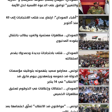
والتغيير” توافق على الدعوة الأممية لحل الأزمة
”أطباء السودان”: ارتفاع عدد قتلى الاحتجاجات إلى 63
منذ أكتوبر
السودان... مظاهرات مستمرة والغرب يطالب بانتقال
يقوده المدنيون
السودان ... قتلى باحتجاجات جديدة وحمدوك يقدم
استقالته
تونس.. معارضو سعيد يتهمونه بتوظيف مؤسسات
الدولة ضد خصومه ويتعهدون بيوم فارق ضد
”الانقلاب” في 14 يناير
السودان ... اعتقالات وإغلاقات في الخرطوم تستبق
مظاهرات الخميس
تونس ... ”مواطنون ضد الانقلاب” تعلّق اعتصامها بعد
اعتداء الأمن