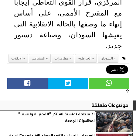
المركزي، قرار القوى التعاطي إيجابا
مع المقترح الأممي، على أساس
إنهاء ما وصفها بالحالة الانقلابية التي
يعيشها السودان، وصياغة دستور
جديد.
السودان
الخرطوم
مظاهرات
المشافي
الانقلاب
⇧
موضوعات متعلقة
21 منظمة تونسية تستنكر ”القمع البوليسي”
لمظاهرات الجمعة
السودان.. البرهان يلتقي الموفد الأفريقي و”الحرية