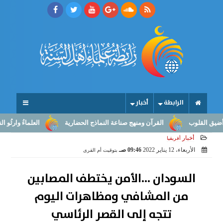
الرابطة
أخبار
لقلوب
القرآن ومنهج صناعة النماذج الحضارية
العلماءُ وارثُو النبوّة
أخبار
أفريقيا
الأربعاء، 12 يناير 2022
09:46 صـ
بتوقيت أم القرى
السودان ...الأمن يختطف المصابين
من المشافي ومظاهرات اليوم
تتجه إلى القصر الرئاسي