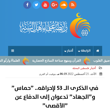
الرابطة
أخبار
القلوب
القرآن ومنهج صناعة النماذج الحضارية
العلماءُ وارثُو النبوّ
أخبار
فلسطين المحتلة
الأحد، 21 أغسطس 2022
06:19 مـ
بتوقيت أم القرى
في الذكرى الـ 53 لإحراقه.. ”حماس”
و”الجهاد” تدعوان إلى الدفاع عن
”الأقصى”