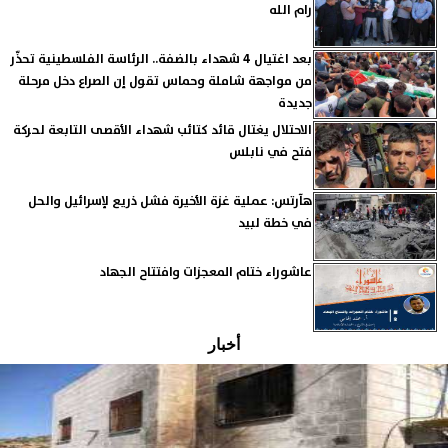
رام الله
بعد اغتيال 4 شهداء بالضفة.. الرئاسة الفلسطينية تحذّر
من مواجهة شاملة وحماس تقول إن الصراع دخل مرحلة
جديدة
الاحتلال يغتال قائد كتائب شهداء الأقصى التابعة لحركة
فتح في نابلس
هآرتس: عملية غزة الأخيرة فشل ذريع لإسرائيل والحل
في خطة لبيد
عاشوراء ختام المعجزات وافتتاح الجهاد
أخبار