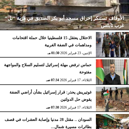
الأوقاف تستنكر إحراق مسجد أبو بكر الصديق في قرية ”تل”
غرب نابلس
الاحتلال يعتقل 15 فلسطينيا خلال حملة اقتحامات
ومداهمات في الضفة الغربية
الإثنين، 23 فبراير 2026
02:15 مـ
الإثنين، 23 فبراير 2026
01:30 مـ
حماس ترفض مهلة إسرائيل لتسليم السلاح والمواجهة
مفتوحة
الثلاثاء، 17 فبراير 2026
07:34 صـ
غوتيريش يحذر: قرار إسرائيل بشأن أراضي الضفة
يقوض حل الدولتين
الثلاثاء، 17 فبراير 2026
07:30 صـ
السودان .. مقتل 28 مدنيا وإصابة العشرات في قصف
بطائرات مسيرة شمال...