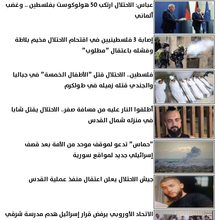
عباس: الاحتلال ارتكب 50 هولوكوست بفلسطين .. وغضب
ألماني
إصابة 3 فلسطينيين في اقتحام الاحتلال مخيم بلاطة
وفشله باعتقال ”مطلوب”
فلسطين.. الاحتلال قتل ”الأطفال الخمسة” في جباليا
والجندي قتله زميله في طولكرم
أطلقوا النار عليه من مسافة صفر.. الاحتلال يقتل شابا
في منزله شمال القدس
”حماس” تدعو لموقف موحد من الأمة بعد قصف
إسرائيلي جديد لمواقع سورية
جيش الاحتلال يعلن اعتقال منفذ عملية القدس
الاتحاد الأوروبي يرفض قرار إسرائيل هدم مدرسة شرقي