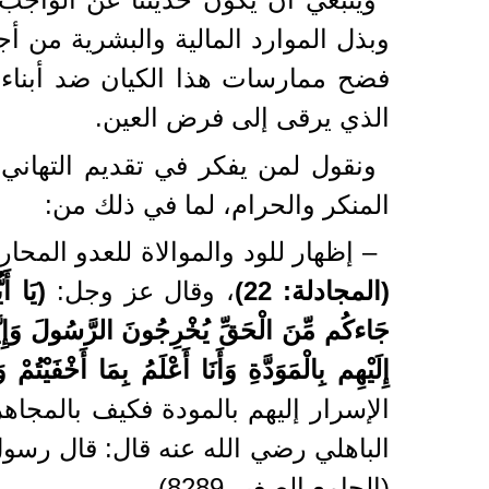
وبذل الموارد المالية والبشرية من 
فضح ممارسات هذا الكيان ضد أبناء ش
الذي يرقى إلى فرض العين.
ونقول لمن يفكر في تقديم التهاني ل
المنكر والحرام، لما في ذلك من:
– إظهار للود والموالاة للعدو المحا
(المجادلة: 22)
، وقال عز وجل:
(
يَا أَ
جَاءكُم مِّنَ الْحَقِّ يُخْرِجُونَ الرَّسُولَ وَإِيَّ
إِلَيْهِم بِالْمَوَدَّةِ وَأَنَا أَعْلَمُ بِمَا أَخْفَيْ
الإسرار إليهم بالمودة فكيف بالمجاهر
الباهلي رضي الله عنه قال: قال رسول
(الجامع الصغير 8289).