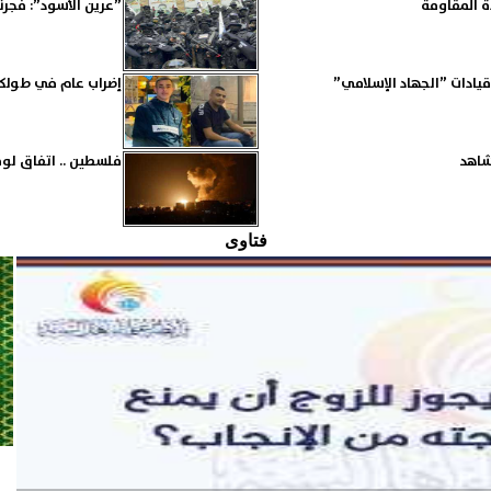
ة المقاومة
”عرين الأسود”: فجرنا 
إضراب عام في طولكر
شاهد
فلسطين .. اتفاق لوق
فتاوى