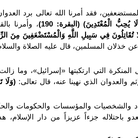
ستضعفين، فقد أمرنا الله تعالى برد العدوان
 لَا يُحِبُّ الْمُعْتَدِينَ) (البقرة: 190)
، وأمرنا با
ا تُقَاتِلُونَ فِي سَبِيلِ اللَّهِ وَالْمُسْتَضْعَفِينَ مِنَ الرِّج
 عن خذلان المسلمين، قال عليه الصلاة والسلام
 المنكرة التي ارتكبتها «إسرائيل»، وما زال
 والعدوان الذي نهينا عنه، قال تعالى:
(وَلَا ت
راد والشخصيات والمؤسسات والحكومات والحكا
دو باحتلاله جزءاً عزيزاً من دار الإسلام، هذ