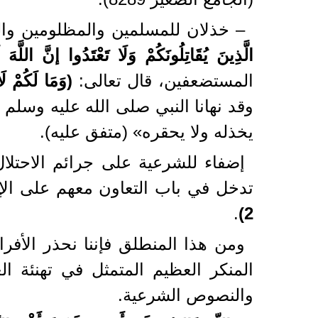
– خذلان للمسلمين والمظلومين والم
الَّذِينَ يُقَاتِلُونَكُمْ وَلَا تَعْتَدُوا إنَّ اللَّهَ
المستضعفين، قال تعالى:
(وَمَا لَكُمْ لَ
وقد نهانا النبي صلى الله عليه وسلم
يخذله ولا يحقره» (متفق عليه).
إضفاء للشرعية على جرائم الاحتلال
تدخل في باب التعاون معهم على الإثم
.
2)
ومن هذا المنطلق فإننا نحذر الأف
المنكر العظيم المتمثل في تهنئة الع
والنصوص الشرعية.