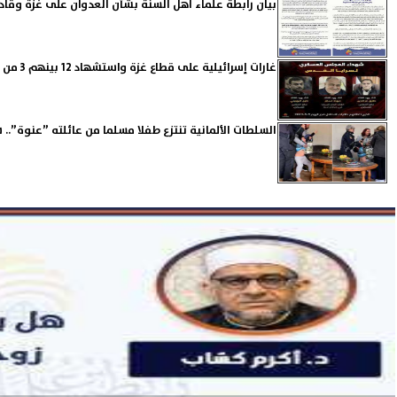
بيان رابطة علماء أهل السنة بشأن العدوان على غزة وقاد
غارات إسرائيلية على قطاع غزة واستشهاد 12 بينهم 3 من قيادات ”الجهاد الإسلامي”
السلطات الألمانية تنتزع طفلا مسلما من عائلته ”عنوة”.. 