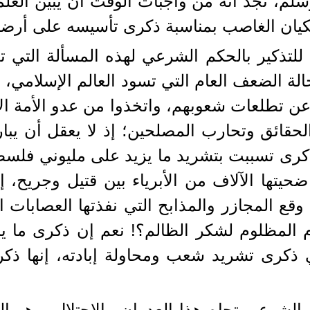
سلم، نجد أنه من واجبات الوقت أن يبين العل
كيان الغاصب بمناسبة ذكرى تأسيسه على أرضنا
جنا للتذكير بالحكم الشرعي لهذه المسألة التي
الة الضعف العام التي تسود العالم الإسلامي
ن تطلعات شعوبهم، واتخذوا من عدو الأمة الإسل
لحقائق وتحارب المصلحين؛ إذ لا يعقل أن ي
ذكرى تسببت بتشريد ما يزيد على مليوني فلسط
حيتها الآلاف من الأبرياء بين قتيل وجريح، إ
قع المجازر والمذابح التي نفذتها العصابات ا
م المظلوم لشكر الظالم؟! نعم إن ذكرى ما ي
ي ذكرى تشريد شعب ومحاولة إبادته، إنها ذ
الشرعي تجاه هذا العدوان والاحتلال، وهو ا