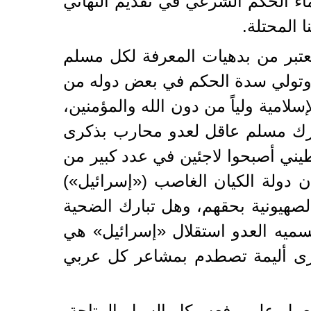
ماء الحكم الشرعي في تقديم التهاني
 المحتلة.
 تعتبر من بدهيات المعرفة لكل مسلم
، وتولي سدة الحكم في بعض دوله من
امية ولياً من دون الله والمؤمنين،
بارك مسلم عاقل لعدو محارب بذكرى
يني أصبحوا لاجئين في عدد كبير من
ن دولة الكيان الغاصب («إسرائيل»)
لصهيونية بحقهم، وهل تبارك الضحية
سميه العدو استقلال «إسرائيل» هي
كرى أليمة تصطدم بمشاعر كل عربي
لعمل على رفعه بكل السبل المتاحة،