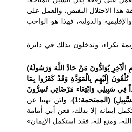
 هذا الاحتلال البغيض، والعمل على
إقليمية والدولية، فهذا هو الواجب
ريمة نكراء، وتدخلون بذلك في دائرة
وْمِ الْآخِرِ يُوَادُّونَ مَنْ حَادَّ اللَّهَ وَرَسُولَهُ
)
ء تُلْقُونَ إِلَيْهِم بِالْمَوَدَّةِ وَقَدْ كَفَرُوا بِمَا
َاداً فِي سَبِيلِي وَابْتِغَاء مَرْضَاتِي تُسِرُّونَ
سَّبِيلِ
) (الممتحمة:1)
، ولئن نهينا عن
كمل إيمانه إلا بذلك، فعن أبي أمامة
له، ومنع لله، فقد استكمل الإيمان»