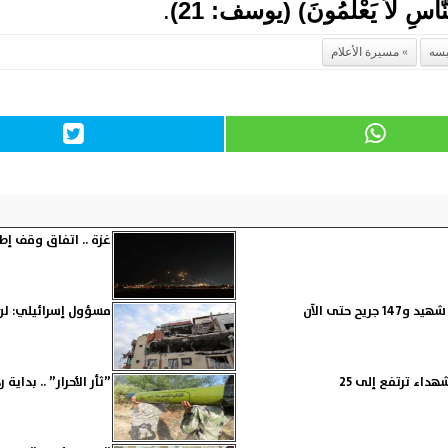
نَّاسِ لاَ يَعْلَمُونَ
) (يوسف: 21)
.
يسه
مسيرة الأعلام
غزة .. اتفاق وقف إطل
مسؤول إسرائيلي: لن 
داء ترتفع إلى 25
”ثأر الأحرار” .. بداي