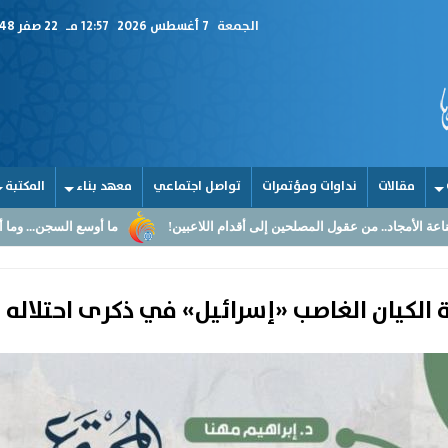
الجمعة
7 أغسطس 2026
12:57 مـ
22 صفر 1448
مقالات
نداوات ومؤتمرات
تواصل اجتماعي
معهد بناء
المكتبة
ل المصلحين إلى أقدام اللاعبين!
ما أوسع السجن... وما أضيق القلوب
 الكيان الغاصب «إسرائيل» في ذكرى احتلاله