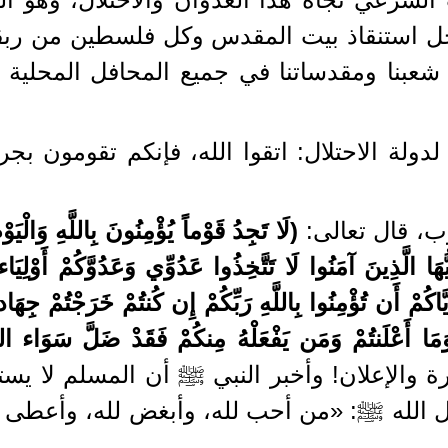
أجل استنقاذ بيت المقدس وكل فلسطين من ربقة
عبنا ومقدساتنا في جميع المحافل المحلية وال
دولة الاحتلال: اتقوا الله، فإنكم تقومون بج
رب، قال تعالى:
(
لَا تَجِدُ قَوْماً يُؤْمِنُونَ بِاللَّهِ وَالْيَ
يُّهَا الَّذِينَ آمَنُوا لَا تَتَّخِذُوا عَدُوِّي وَعَدُوَّكُمْ أَوْلِيَا
اكُمْ أَن تُؤْمِنُوا بِاللَّهِ رَبِّكُمْ إِن كُنتُمْ خَرَجْتُمْ جِه
تُمْ وَمَا أَعْلَنتُمْ وَمَن يَفْعَلْهُ مِنكُمْ فَقَدْ ضَلَّ سَوَاء ال
ة والإعلان! وأخبر النبي ﷺ أن المسلم لا يست
 الله ﷺ: «من أحب لله، وأبغض لله، وأعطى ال