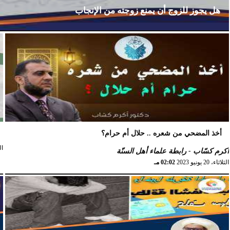
هل يجوز للزوج أن يمنع زوجته من الإنجاب
أكرم كسّاب
الثلاثاء، 17 ديسمبر 2024
11:41 صـ
أخذ المضحي من شعره .. حلال أم حرام؟
الثل
أكرم كسّاب - رابطة علماء أهل السنّة
الثلاثاء، 20 يونيو 2023
02:02 مـ