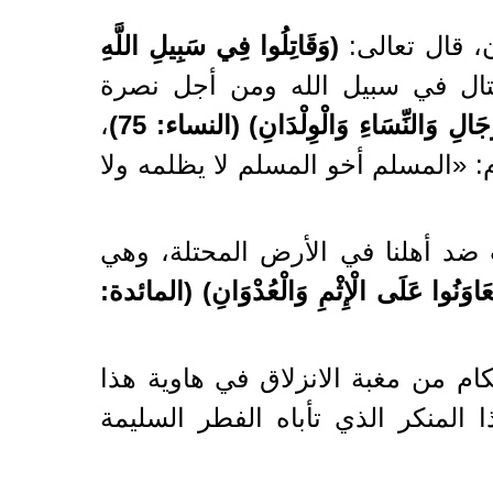
، قال تعالى:
(وَقَاتِلُوا فِي سَبِيلِ اللَّهِ
لقتال في سبيل الله ومن أجل نصرة
َالِ وَالنِّسَاءِ وَالْوِلْدَانِ) (النساء: 75)
،
: «المسلم أخو المسلم لا يظلمه ولا
ت ضد أهلنا في الأرض المحتلة، وهي
َعَاوَنُوا عَلَى الْإِثْمِ وَالْعُدْوَانِ) (المائدة:
م من مغبة الانزلاق في هاوية هذا
ا المنكر الذي تأباه الفطر السليمة