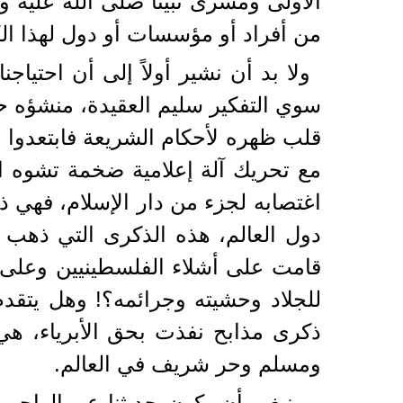
الأولى ومسرى نبينا صلى الله عليه و
من أفراد أو مؤسسات أو دول لهذا ال
ولا بد أن نشير أولاً إلى أن احتيا
سوي التفكير سليم العقيدة، منشؤه ح
قلب ظهره لأحكام الشريعة فابتعدوا ع
مع تحريك آلة إعلامية ضخمة تشوه ا
اغتصابه لجزء من دار الإسلام، فهي 
دول العالم، هذه الذكرى التي ذهب ض
قامت على أشلاء الفلسطينيين وعلى و
للجلاد وحشيته وجرائمه؟! وهل يتقد
ذكرى مذابح نفذت بحق الأبرياء، ه
ومسلم وحر شريف في العالم.
وينبغي أن يكون حديثنا عن الواجب 