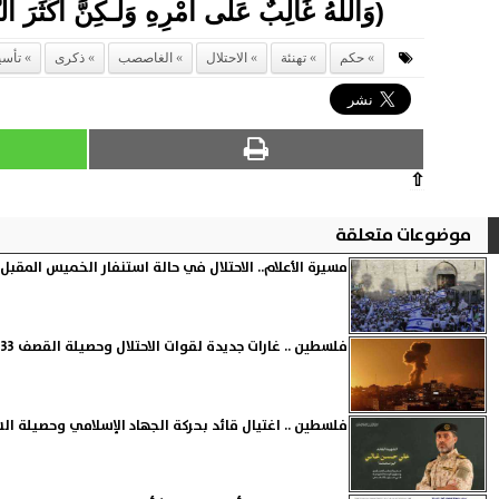
(
وَاللّهُ غَالِبٌ عَلَى أَمْرِهِ وَلَـكِنَّ أَكْثَرَ ال
حكم
تهنئة
الاحتلال
الغاصصب
ذكرى
تأس
⇧
موضوعات متعلقة
مسيرة الأعلام.. الاحتلال في حالة استنفار الخميس المقبل
فلسطين .. غارات جديدة لقوات الاحتلال وحصيلة القصف 33 شهيد و147 جريح حتى الآن
فلسطين .. اغتيال قائد بحركة الجهاد الإسلامي وحصيلة الشه