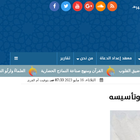
هـ
معهد إعداد الدعاة
من نحن
تقارير
القرآن ومنهج صناعة النماذج الحضارية
العلماءُ وارثُو النبوّة: من بلاغ الرسا
الثلاثاء، 16 مايو 2023
07:33 صـ
بتوقيت أم القرى
 وتأسيسه