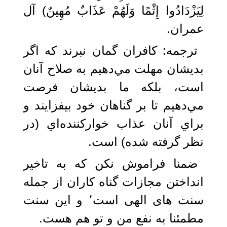
لِيَزْدَادُوا إِثْمًا وَلَهُمْ عَذَابٌ مُهِينٌ) آل
عمران.
‏ترجمه: كافران گمان نبرند كه اگر
بديشان مهلت مي‌دهيم به صلاح آنان
است، بلكه ما بديشان فرصت
مي‌دهيم تا بر گناهان خود بيفزايند و
براي آنان عذاب خواركننده‌اي (در
نظر گرفته شده) است.‏
ضمنا فراموش نکن که به تاخیر
انداختن مجازات گناه کاران از جمله
سنت های الهی است٬ و این سنت
مطمئنا به نفع من و تو هم هست.