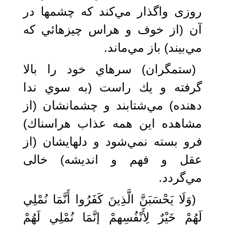
روزی واگذار مي‌كند كه چشمها در
آن (از خوف و هراس چيزهائي كه
مي‌بيند) باز مي‌ماند.
‏(ستمگران) سرهاي خود را بالا
گرفته و يك راست (به سوي ندا
دهنده) مي‌شتابند و چشمانشان (از
مشاهده اين همه عذاب هراسناك)
فرو بسته نمي‌شود و دلهايشان (از
عقل و فهم و انديشه) خالی
مي‌گردد.
(وَلَا يَحْسَبَنَّ الَّذِينَ كَفَرُوا أَنَّمَا نُمْلِي
لَهُمْ خَيْرٌ لِأَنْفُسِهِمْ إِنَّمَا نُمْلِي لَهُمْ