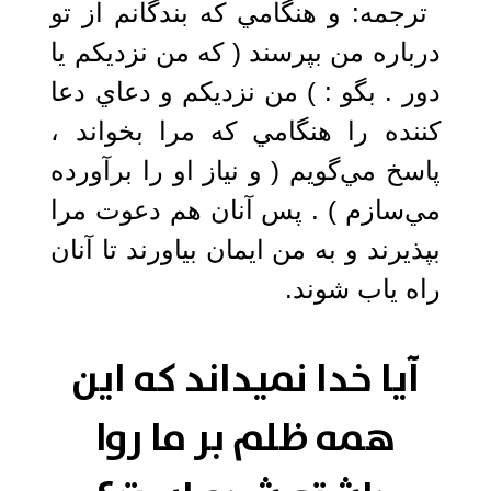
ترجمه: ‏و هنگامي كه بندگانم از تو
درباره من بپرسند ( كه من نزديكم يا
دور . بگو : ) من نزديكم و دعاي دعا
كننده را هنگامي كه مرا بخواند ،
پاسخ مي‌گويم ( و نياز او را برآورده
مي‌سازم ) . پس آنان هم دعوت مرا
بپذيرند و به من ايمان بياورند تا آنان
راه یاب شوند.
آیا خدا نمیداند که این
همه ظلم بر ما روا