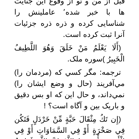
قبل از من و تو از وقوع این جنایت
ها با خبر شده٬ عاملینش را
شناسایی کرده و ذره ذره جزئیات
آنرا ثبت کرده است.
(أَلَا يَعْلَمُ مَنْ خَلَقَ وَهُوَ اللَّطِيفُ
الْخَبِيرُ ‏)سوره ملک.
ترجمه: ‏مگر كسي كه (مردمان را)
مي‌آفريند (حال و وضع ايشان را)
نمي‌داند، و حال اين كه او بس دقيق
و باریک بین و آگاه است؟ !‏
(إِن تَكُ مِثْقَالَ حَبَّةٍ مِّنْ خَرْدَلٍ فَتَكُن
فِي صَخْرَةٍ أَوْ فِي السَّمَاوَاتِ أَوْ فِي