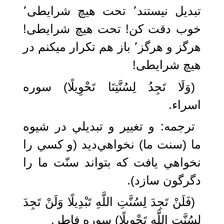
تبدیل نیستند٬ تحت هیچ شرایطی٬
خوب دقت کن! تحت هیچ شرایطی!
هرگز و هرگز٬ باز هم تکرار میکنم در
هیچ شرایطی!
(وَلَا تَجِدُ لِسُنَّتِنَا تَحْوِيلًا) سوره
اسراء.
ترجمه: و تغيير و تبديلي در شيوه
ما (سنت ما) نخواهي‌ديد (و كسي را
نخواهي يافت كه بتواند سنّت ما را
دگرگون سازد).‏
(فَلَنْ تَجِدَ لِسُنَّتِ اللَّهِ تَبْدِيلًا وَلَنْ تَجِدَ
لِسُنَّتِ اللَّهِ تَحْوِيلًا) سوره فاطر.