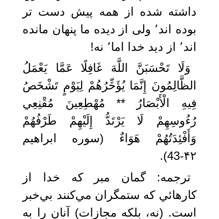
داشته شده از همه پیش دست تر
بوده اند٬ ولی از دیده ما پنهان مانده
اند٬ از دید خدا اما٬ نه!
وَلَا تَحْسَبَنَّ اللَّهَ غَافِلًا عَمَّا يَعْمَلُ
الظَّالِمُونَ إِنَّمَا يُؤَخِّرُهُمْ لِيَوْمٍ تَشْخَصُ
فِيهِ الْأَبْصَارُ ** مُهْطِعِينَ مُقْنِعِي
رُءُوسِهِمْ لَا يَرْتَدُّ إِلَيْهِمْ طَرْفُهُمْ
وَأَفْئِدَتُهُمْ هَوَاءٌ (سوره ابراهیم
۴۲-43).
ترجمه: گمان مبر كه خدا از
كارهائي كه ستمگران مي‌كنند بي‌خبر
است. (نه، بلكه مجازات) آنان را به