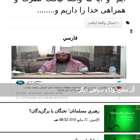
همراهی خدا را داریم و........
اعمال واقعا لیاقت
⇧
فارسي
آل سعود ولكه سياهي ديگر!
رهبري مسلمانان٬ نخبگان یا برگزیدگان؟
الإثنين، 21 يناير 2019
11:04 صـ
الإثنين، 21 مايو 2018
10:52 صـ