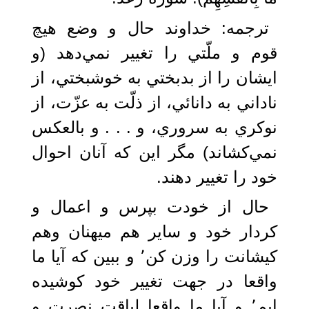
ترجمه: خداوند حال و وضع هيچ
قوم و ملّتي را تغيير نمي‌دهد (و
ايشان را از بدبختي به خوشبختي، از
ناداني به دانائي، از ذلّت به عزّت، از
نوكري به سروري، و . . . و بالعكس
نمي‌كشاند) مگر اين كه آنان احوال
خود را تغيير دهند.
حال از خودت بپرس و اعمال و
کردار خود و سایر هم میهنان وهم
کیشانت را وزن کن٬ و ببین که آیا ما
واقعا در جهت تغییر خود کوشیده
ایم٬ و آیا ما واقعا لیاقت نصرت و