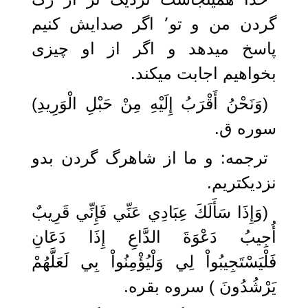
گردن من و تو٬ اگر صدایش کنیم
پاسخ میدهد و اگر از او چیزی
بخواهیم اجابت میکند.
(وَنَحْنُ أَقْرَبُ إِلَيْهِ مِنْ حَبْلِ الْوَرِيدِ)
سوره ق.
ترجمه: و ما از شاهرگ گردن بدو
نزديكتريم.
(وَإِذَا سَأَلَكَ عِبَادِي عَنِّي فَإِنِّي قَرِيبٌ
أُجِيبُ دَعْوَةَ الدَّاعِ إِذَا دَعَانِ
فَلْيَسْتَجِيبُواْ لِي وَلْيُؤْمِنُواْ بِي لَعَلَّهُمْ
يَرْشُدُونَ ) سروه بقره.