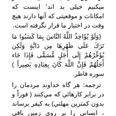
میکنیم خیلی بد اند٬ اینست که
امکانات و موقعیتی که آنها دارند هیچ
وقت در اختیار ما قرار نگرفته است.
(وَلَوْ يُؤَاخِذُ اللَّهُ النَّاسَ بِمَا كَسَبُوا مَا
تَرَكَ عَلَى ظَهْرِهَا مِن دَابَّةٍ وَلَكِن
يُؤَخِّرُهُمْ إِلَى أَجَلٍ مُّسَمًّى فَإِذَا جَاء
أَجَلُهُمْ فَإِنَّ اللَّهَ كَانَ بِعِبَادِهِ بَصِيراً )
سوره فاطر.
ترجمه: ‏هر گاه خداوند مردمان را
در برابر كارهائي كه مي‌كنند ( فوراً و
بدون كمترين مهلتي) به كيفر برساند
، انساني را بر روي زمين باقي