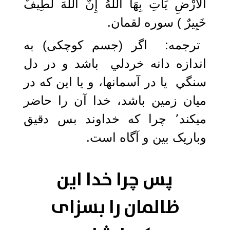
الْأَرْضِ يَأْتِ بِهَا اللَّهُ إِنَّ اللَّهَ لَطِيفٌ
خَبِيرٌ ) سوره لقمان.
ترجمه: ‏ اگر (جسم کوچکی) به
اندازه دانه خردلي باشد و در دل
سنگي يا در آسمانها، و يا اين كه در
ميان زمين باشد، خدا آن را حاضر
میکند٬ چرا كه خداوند بس دقيق
وباریک بین و آگاه است.‏
پس چرا خدا این
ظالمان را بسزای