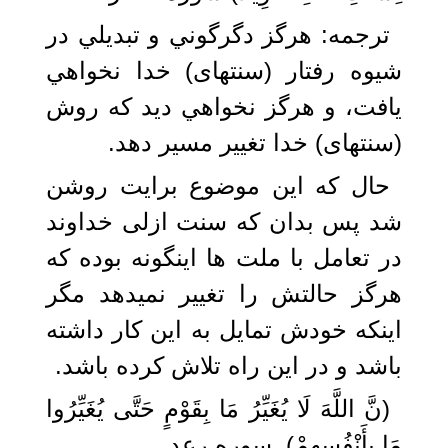
ترجمه: هرگز دگرگوني و تبديلي در
شيوه رفتار (سنتهای) خدا نخواهي
يافت، و هرگز نخواهي ديد كه روش
(سنتهای) خدا تغيير مسير دهد.
حال که این موضوع برایت روشن
شد پس بدان که سنت ازلی خداوند
در تعامل با ملت ها اینگونه بوده که
هرگز حالتش را تغییر نمیدهد مگر
اینکه خودش تمایل به این کار داشته
باشد و در این راه تلاش کرده باشد.
(نَّ اللَّهَ لَا يُغَيِّرُ مَا بِقَوْمٍ حَتَّى يُغَيِّرُوا
مَا بِأَنْفُسِهِمْ). سوره رعد.