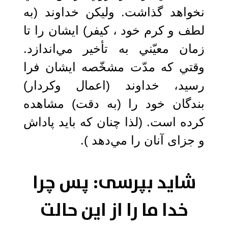
نخواهد گذاشت. وليكن خداوند (به
لطف و كرم خود ، كيفر) ايشان را تا
زمان معيّني به تأخير مي‌اندازد.
وقتي كه مدّت مشخّصه ايشان فرا
رسيد، خداوند (اعمال وکردار)
بندگان خود را (به دقت) مشاهده
کرده است. (لذا چنان كه بايد پاداش
و جزای آنان را مي‌دهد ).
شاید بپرسی: پس چرا
خدا ما را از این حالت