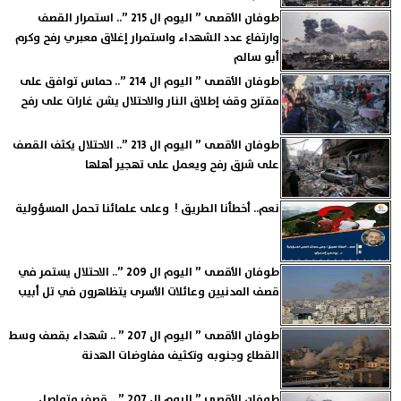
طوفان الأقصى ” اليوم ال 215 ”.. استمرار القصف
وارتفاع عدد الشهداء واستمرار إغلاق معبري رفح وكرم
أبو سالم
طوفان الأقصى ” اليوم ال 214 ”.. حماس توافق على
مقترح وقف إطلاق النار والاحتلال يشن غارات على رفح
طوفان الأقصى ” اليوم ال 213 ”.. الاحتلال يكثف القصف
على شرق رفح ويعمل على تهجير أهلها
نعم.. أخطأنا الطريق ! وعلى علمائنا تحمل المسؤولية
طوفان الأقصى ” اليوم ال 209 ”.. الاحتلال يستمر في
قصف المدنيين وعائلات الأسرى يتظاهرون في تل أبيب
طوفان الأقصى ” اليوم ال 207 ” .. شهداء بقصف وسط
القطاع وجنوبه وتكثيف مفاوضات الهدنة
طوفان الأقصى ” اليوم ال 207 ” .. قصف متواصل