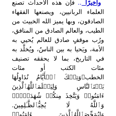
وأخيرًا
..
فإن هذه الأحداث تصنع
العلماء الربانيين، ويصنعها الفقهاء
الصادقون، وبها يميز الله الخبيث من
الطيب، والعالم الصادق من المنافق،
ورُب موقفٍ صادق للعالم يُحيي به
الأمة، ويَحيا به بين الناسُ، ويُخلَّد به
في التاريخ، بما لا يحققه تصنيف
مئات الكتب أو مئات
الخطب﴿وَتِلۡكَ ٱلۡأَیَّامُ نُدَاوِلُهَا
بَیۡنَٱلنَّاسِ وَلِیَعۡلَمَٱللَّهُٱلَّذِینَ
ءَامَنُوا۟ وَیَتَّخِ
ذَ مِنكُمۡ شُهَدَاۤءَۗ
وَٱللَّهُ لَا یُحِبُّٱلظَّـٰلِمِینَ.
وَلِیُمَحِّصَٱللَّهُٱلَّذِینَ ءَامَنُوا۟