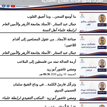
القرآن ومنهج صناعة النماذج الحضارية
ما أوسع السجن... وما أضيق القلوب
فرج كُندي - رئيس مركز الكُندي للدراسات والبحوث
جمال عبد الستار - الأستاذ بجامعة الأزهر والأمين العام
السبت، 18 يوليو 2026
09:14 مـ
لرابطة علماء أهل السنة
السبت، 18 يوليو 2026
12:29 مـ
صناعة الأمجاد.. من عقول المصلحين إلى أقدام
اللاعبين!
جمال عبد الستار - الأستاذ بجامعة الأزهر والأمين العام
لرابطة علماء أهل السنة
أزمة العدالة تمتد من فلسطين إلى الملاعب
الأربعاء، 15 يوليو 2026
09:08 صـ
وصفي عاشور أبو زيد
الجمعة، 10 يوليو 2026
06:36 صـ
وترجَّل فارسُ الكلمة... في وداع الشيخ سلمان
الحسيني الندوي
وصفي عاشور أبو زيد - المكتب التنفيذي لرابطة علماء
أهل السنّة
دَرْبُ الشُّهَدَاء .. ”شعر”