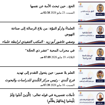
الحج.. حين تبحث الأمة عن نفسها
السبت، 23 مايو 2026
02:58 مـ
العلماءُ وارثُو النبوّة: من بلاغ الرسالة إلى صناعة
النهوض
وصفي عاشور أبو زيد - المكتب التنفيذي لرابطة علماء
أهل السنّة
في محراب المحبة ”عشر ذي الحجّة”
الثلاثاء، 19 مايو 2026
10:44 مـ
الثلاثاء، 19 مايو 2026
07:09 صـ
العلم بلا ضمير: حين يتحول التقدم إلى تهديد
فرج كُندي - رئيس مركز الكُندي للدراسات والبحوث
السبت، 16 مايو 2026
07:39 مـ
تأملات تفسيرية في قوله تعالى: {الَّذِينَ آَمَنُوا وَلَمْ
يَلْبِسُوا إِيمَانَهُمْ بِظُلْمٍ}