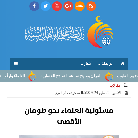
الرابطة
أخبار
ب
القرآن ومنهج صناعة النماذج الحضارية
العلماءُ وارثُو النبوّة: من 
مقالات
الإثنين، 20 مايو 2024
02:38 مـ
بتوقيت أم القرى
مسئولية العلماء نحو طوفان
الأقصى