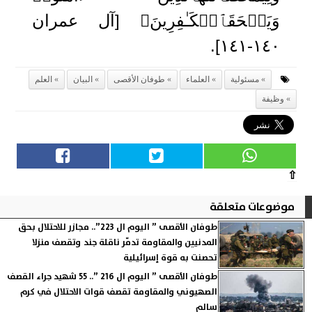
وَیَمۡحَقَٱلۡكَـٰفِرِینَ﴾ [آل عمران
١٤٠-١٤١].
مسئولية
العلماء
طوفان الأقصى
البيان
العلم
وظيفة
⇧
موضوعات متعلقة
طوفان الأقصى ” اليوم ال 223”.. مجازر للاحتلال بحق
المدنيين والمقاومة تدمّر ناقلة جند وتقصف منزلا
تحصنت به قوة إسرائيلية
طوفان الأقصى ” اليوم ال 216 ”.. 55 شهيد جراء القصف
الصهيوني والمقاومة تقصف قوات الاحتلال في كرم
سالم