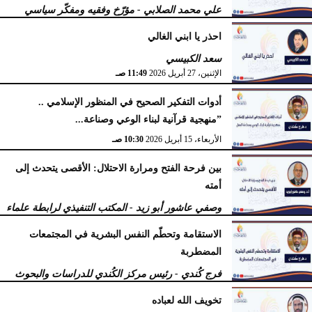
علي محمد الصلابي - مؤرّخ وفقيه ومفكّر سياسي
الإثنين، 27 أبريل 2026
11:55 صـ
احذر يا ابني الغالي
سعد الكبيسي
الإثنين، 27 أبريل 2026
11:49 صـ
أدوات التفكير الصحيح في المنظور الإسلامي ..
”منهجية قرآنية لبناء الوعي وصناعة...
الأربعاء، 15 أبريل 2026
10:30 صـ
بين فرحة الفتح ومرارة الاحتلال: الأقصى يتحدث إلى
أمته
وصفي عاشور أبو زيد - المكتب التنفيذي لرابطة علماء
أهل السنّة
الاستقامة وتحطّم النفس البشرية في المجتمعات
الخميس، 9 أبريل 2026
11:38 صـ
المضطربة
فرج كُندي - رئيس مركز الكُندي للدراسات والبحوث
السبت، 4 أبريل 2026
02:51 مـ
تخويف الله لعباده