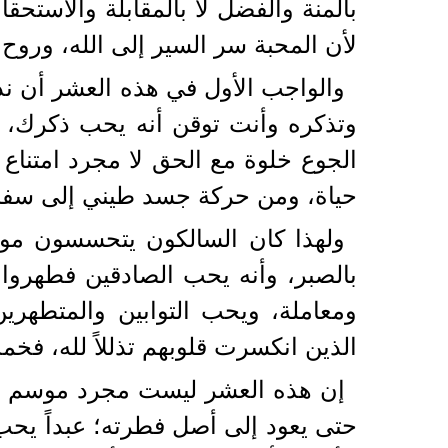
بالمنة والفضل لا بالمقابلة والاستحق
لأن المحبة سر السير إلى الله، وروح
والواجب الأول في هذه العشر أن ند
وتذكره وأنت توقن أنه يحب ذكرك، 
الجوع خلوة مع الحق لا مجرد امتناع
حياة، ومن حركة جسد طيني إلى سفر
ولهذا كان السالكون يتحسسون مواقع
بالصبر، وأنه يحب الصادقين فطهروا 
ومعاملة، ويحب التوابين والمتطهرين
الذين انكسرت قلوبهم تذللاً لله، فخ
إن هذه العشر ليست مجرد موسم لج
حتى يعود إلى أصل فطرته؛ عبداً يحب ا