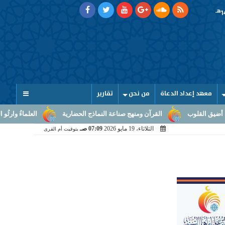
هـ
معهد إعداد الدعاة
من نحن
تقارير
القرآن ومنهج صناعة النماذج الحضارية
العلماءُ وارثُو النبوّة: من بلاغ
الثلاثاء، 19 مايو 2026
07:09 صـ
بتوقيت أم القرى