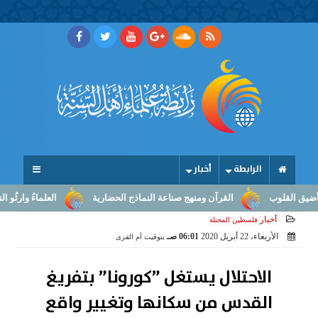
الرابطة
أخبار
لوب
القرآن ومنهج صناعة النماذج الحضارية
العلماءُ وارثُو النبوّة: 
أخبار
فلسطين المحتلة
الأربعاء، 22 أبريل 2020
06:01 صـ
بتوقيت أم القرى
الاحتلال يستغل ”كورونا” بتفريغ
القدس من سكانها وتغيير واقع