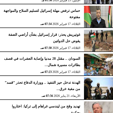
الإثنين، 23 فبراير 2026
01:30 مـ
حماس ترفض مهلة إسرائيل لتسليم السلاح والمواجهة
مفتوحة
الثلاثاء، 17 فبراير 2026
07:34 صـ
غوتيريش يحذر: قرار إسرائيل بشأن أراضي الضفة
يقوض حل الدولتين
الثلاثاء، 17 فبراير 2026
07:30 صـ
السودان .. مقتل 28 مدنيا وإصابة العشرات في قصف
بطائرات مسيرة شمال...
الثلاثاء، 17 فبراير 2026
07:23 صـ
الهدنة تدخل حيز التنفيذ .. ووزارة الدفاع تحذر ”قسد”
من مغبة خرق...
الأربعاء، 21 يناير 2026
07:56 صـ
تهديد وقح من ليندسي غراهام إلى تركيا: اختاروا
بحكمة