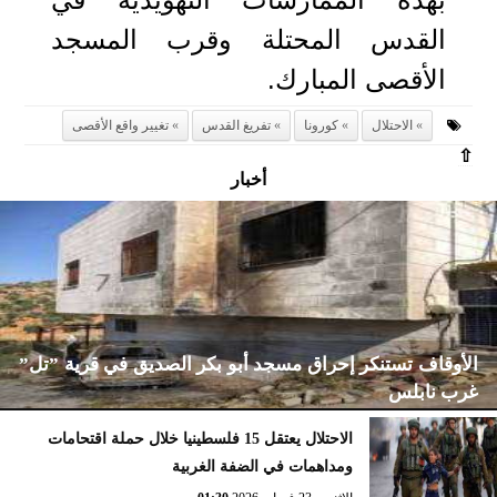
القدس المحتلة وقرب المسجد
الأقصى المبارك.
الاحتلال
كورونا
تفريغ القدس
تغيير واقع الأقصى
⇧
أخبار
الأوقاف تستنكر إحراق مسجد أبو بكر الصديق في قرية ”تل”
غرب نابلس
الاحتلال يعتقل 15 فلسطينيا خلال حملة اقتحامات
ومداهمات في الضفة الغربية
الإثنين، 23 فبراير 2026
02:15 مـ