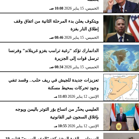
الخميس، 15 يناير 2026
10:08 صـ
ويتكوف يعلن بدء المرحلة الثانية من اتفاق وقف
إطلاق النار بغزة
الخميس، 15 يناير 2026
08:46 صـ
الدانمارك تؤكد ”رغبة ترامب بغزو غرينلاند” وفرنسا
ترسل قوات إلى الجزيرة
الخميس، 15 يناير 2026
08:34 صـ
تعزيزات جديدة للجيش في ريف حلب.. وقسد تنفي
وجود تحركات بمحيط مسكنة
الإثنين، 12 يناير 2026
11:03 مـ
العليمي يحذّر من اتساع بؤر التوتر باليمن ويوجه
بإغلاق السجون غير القانونية
الإثنين، 12 يناير 2026
10:55 مـ
السودان .. القوة المشتركة: ”الدعم السريع” قتلت 19