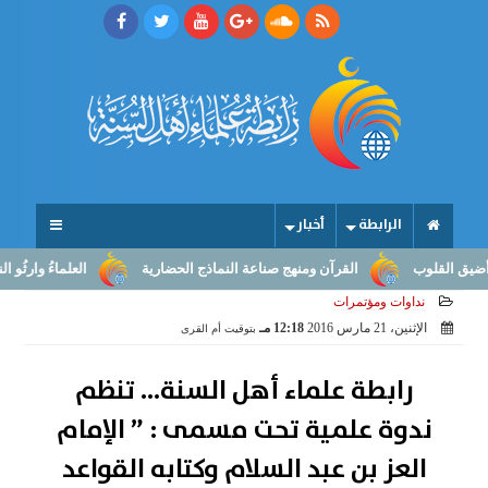
الرابطة
أخبار
لوب
القرآن ومنهج صناعة النماذج الحضارية
العلماءُ وارثُو النبوّة: 
نداوات ومؤتمرات
الإثنين، 21 مارس 2016
12:18 مـ
بتوقيت أم القرى
رابطة علماء أهل السنة... تنظم
ندوة علمية تحت مسمى : ” الإمام
العز بن عبد السلام وكتابه القواعد