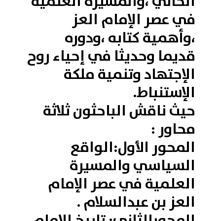
الحالي ،والمسيرة العلمية
في عصر الإمام العز
،وأهمية كتابه ،ودوره
قديما وحديثا في إحياء روح
الإجتهاد وتنمية ملكة
الإستنباط.
حيث ناقش الباحثون ثلاثة
محاور :
المحور الأول:الواقع
السياسي والمسيرة
العلمية في عصر الإمام
العز بن عبدالسلام .
المحورالثاني: تاريخ الإمام