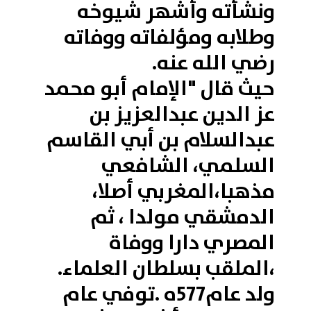
ونشأته وأشهر شيوخه
وطلابه ومؤلفاته ووفاته
رضي الله عنه.
حيث قال "الإمام أبو محمد
عز الدين عبدالعزيز بن
عبدالسلام بن أبي القاسم
السلمي، الشافعي
مذهبا،المغربي أصلا،
الدمشقي مولدا ، ثم
المصري دارا ووفاة
،الملقب بسلطان العلماء.
ولد عام577ه .توفي عام