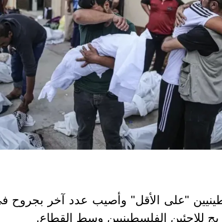
ينيين "على الأقل" وأصيب عدد آخر بجروح في
يج للاجئين الفلسطينيين وسط القطاع.