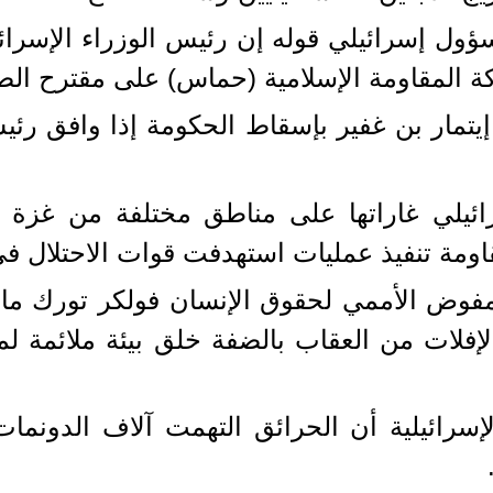
ول إسرائيلي قوله إن رئيس الوزراء الإسرائيلي
ة المقاومة الإسلامية (حماس) على مقترح الص
يتمار بن غفير بإسقاط الحكومة إذا وافق رئيس
سرائيلي غاراتها على مناطق مختلفة من غز
ومة تنفيذ عمليات استهدفت قوات الاحتلال في 
المفوض الأممي لحقوق الإنسان فولكر تورك م
إفلات من العقاب بالضفة خلق بيئة ملائمة ل
جهة أخرى، أفادت القناة 12 الإسرائيلية أن الحرائق التهمت 