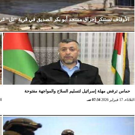
الأوقاف تستنكر إحراق مسجد أبو بكر الصديق في قرية ”تل” غ
الإثنين، 23 فبراير 2026
02:15 مـ
حماس ترفض مهلة إسرائيل لتسليم السلاح والمواجهة مفتوحة
الثلاثاء، 17 فبراير 2026
07:34 صـ
الثلا