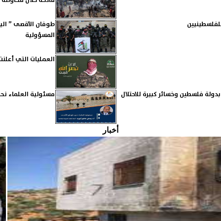
فادحة خلال محاولته 
للفلسطينيين
المسؤولية
العمليات التي أعلنت
 ثلاث دول أوربية بدولة فلسطين وخسائر كبيرة للاحتلال
مسئولية العلماء نح
أخبار