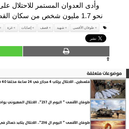
نحو 1.7 مليون شخص من سكان القطاع، بحسب بيانات منظمة الأمم المتحدة.
طوفان الأقصى
شهيد
قصف
إصابات
غزة
⇧
موضوعات متعلقة
فلسطين.. الاحتلال يرتكب 4 مجازر في 24 ساعة مخلفا 40 شهيد و150 جريح
طوفان الأقصى ” اليوم ال 237”.. الاحتلال الصهيوني يواصل مجازره والمقاومة تواصل استنزافه
طوفان الأقصى ” اليوم ال 236”.. الاحتلال يتكبد خسائر في رفح والإدانات الدولية لجرائمه تتزايد