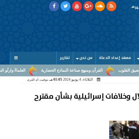
هـ
معهد إعداد الدعاة
من نحن
تقارير
رآن ومنهج صناعة النماذج الحضارية
العلماءُ وارثُو النبوّة: من بلاغ الرسالة إ
الثلاثاء، 4 يونيو 2024
01:05 مـ
بتوقيت أم القرى
ة غارات الاحتلال وخلافات إسرائيلية بشأن مقترح