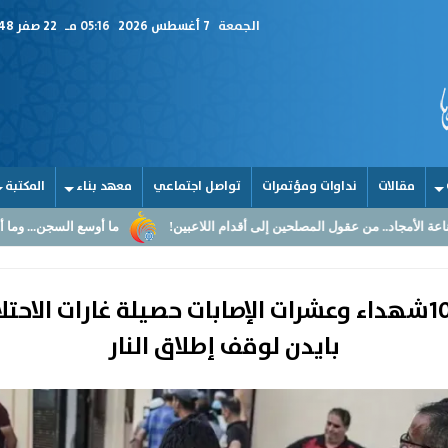
الجمعة
7 أغسطس 2026
05:16 مـ
22 صفر 1448
مقالات
نداوات ومؤتمرات
تواصل اجتماعي
معهد بناء
المكتبة
مصلحين إلى أقدام اللاعبين!
ما أوسع السجن... وما أضيق القلوب
الق
طوفان الأقصى ” اليوم ال 242”.. 10شهداء وعشرات الإصابات حصيل
بايدن لوقف إطلاق النار