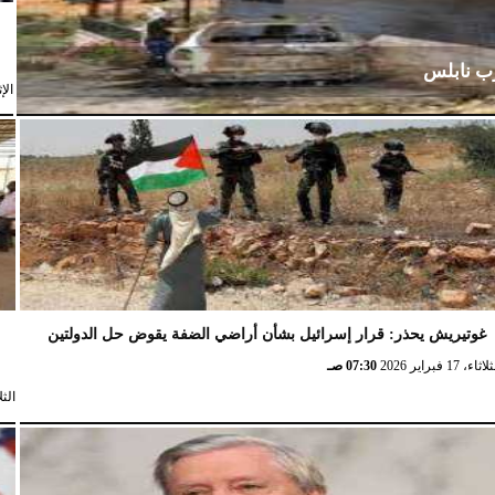
رب نابلس
الإثنين،
غوتيريش يحذر: قرار إسرائيل بشأن أراضي الضفة يقوض حل الدولتين
ش
ثاء، 17 فبراير 2026
07:30 صـ
الثلاثاء، 