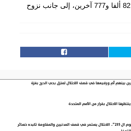
وأدى العدوان المستمر للاحتلال على غزة، إلى ارتقاء 36 ألفا و479 شهيدا، وإصابة 82 ألفا و777 آخرين، إلى جانب نزوح
نتظرها الاحتلال بقرار من الأمم المتحدة
طوفان الأقصى ” اليوم ال 235”.. الاحتلال يستمر في قصف المدنيين والمقاومة تكبده خسائر