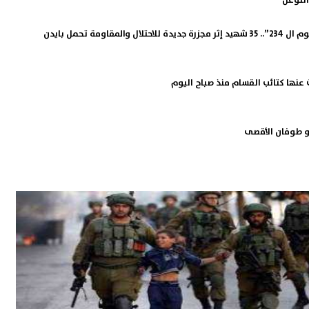
التوغل
طوفان الأقصى ” اليوم ال 234”.. 35 شهيد إثر مجزرة جديدة للاحتلال والمقاومة تحمل بايدن
 عنها كتائب القسام منذ صباح اليوم
و طوفان الأقصى