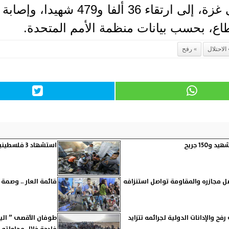
الاحتلال
رفح
استشهاد 3 فلسطينيين بينهم أم ورضيعها في قصف الاحتلال لمنزل بحي الدرج بغزة
قائمة العار .. وصمة ي