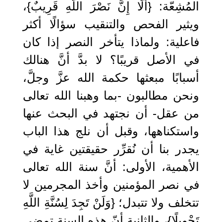
المُشِعّة: {أَلَا إِنَّ نَصْرَ اللَّهِ قَرِيبٌ}،
ويثير الفحص والتنقيب سؤالًا أكثر
فاعلية: ولماذا يتأخر النصر إذا كان
في الأصل قريبًا؟ لا بدَّ أنَّ هنالك
أسبابًا مبعثها حكمة الله عزَّ وجلَّ،
ونحن مطالبون -بما وهبنا الله تعالى
من عقل- أن نجتهد في البحث عنها
واستكناهها، وقبل أن نلج هذا الباب
يجدر بنا أن نُقرِّر حقيقتين غاية في
الأهمية، الأولى: أنَّ سنة الله تعالى
في نصر المؤمنين وأخذ المجرمين لا
تتخلف ولا تتبدل؛ {وَلَنْ تَجِدَ لِسُنَّةِ اللَّهِ
تَحْوِيلًا}، والثانية أنّ هذه السنة تمضي