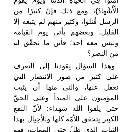
آمَنُوا فِي الْحَياةِ الدُّنْيا وَيَوْمَ يَقُومُ
الْأَشْهادُ}، ومع ذلك فإنّ كثيرًا من
الرسل قُتلوا، وكثير منهم لم يتبعه إلا
القليل، وبعضهم يأتي يوم القيامة
وليس معه أحد؛ فأين ما تحقّق له
من النصر؟
وهذا السؤال يقودنا إلى التعرف
على كثير من صور الانتصار التي
نغفل عنها، والتي منها أن يثبت
المؤمنون على المبدأ وعلى الحقّ
حتى يلقوا الله شهداء؛ لأنّ النفع
الكبير يتحقق للأمّة كلها وللأجيال بهذا
الثبات الذي ظلّ حتى الممات، فهو