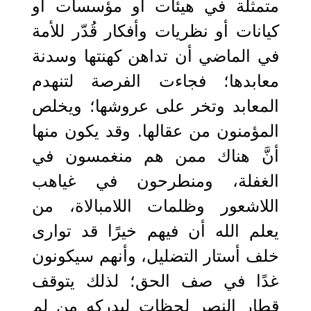
متمثلة في هيئات أو مؤسسات أو
كيانات أو نظريات وأفكار قُدّر للأمة
في الماضي أن تداهن كهنتها وسدنة
معابدها؛ فجاءت الفرصة لتنهدم
المعابد وتخر على عروشها؛ ويخلص
المؤمنون من عقالها. وقد يكون منها
أنَّ هناك ممن هم منغمسون في
الغفلة، ومنطرحون في غياهب
اللاشعور وظلمات اللامبالاة، من
يعلم الله أن فيهم خيرًا قد توارى
خلف أستار التضليل، وأنهم سيكونون
غدًا في صف الحق؛ لذلك يتوقف
قطار النصر لحظات ليدركه من لم