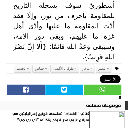
أسطوريّ سوف يسجله التاريخ
للمقاومة بأحرف من نور، وإلّا فقد
أدّت المقاومة ما عليها وأدّى أهل
غزة ما عليهم، وبقي دور الأمة،
وسيبقى وعدُ الله قائمًا: {َأَلا إِنَّ نَصْرَ
اللهِ قَرِيبٌ}.
النصر
يتأخر
طوفان الأقصى
حماس
الحسم
⇧
موضوعات متعلقة
كتائب ”القسام” تستهدف قوتين إسرائيليتين في
منزلين غربي مدينة رفح بقذائف ”تي بي جي”