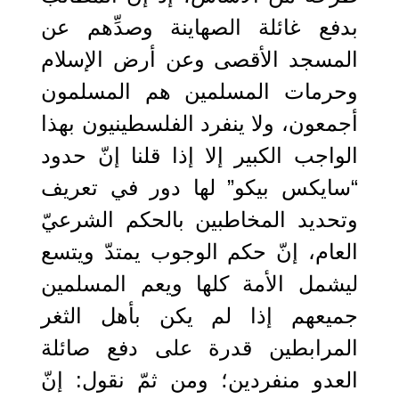
بدفع غائلة الصهاينة وصدِّهم عن
المسجد الأقصى وعن أرض الإسلام
وحرمات المسلمين هم المسلمون
أجمعون، ولا ينفرد الفلسطينيون بهذا
الواجب الكبير إلا إذا قلنا إنّ حدود
“سايكس بيكو” لها دور في تعريف
وتحديد المخاطبين بالحكم الشرعيّ
العام، إنّ حكم الوجوب يمتدّ ويتسع
ليشمل الأمة كلها ويعم المسلمين
جميعهم إذا لم يكن بأهل الثغر
المرابطين قدرة على دفع صائلة
العدو منفردين؛ ومن ثمّ نقول: إنّ