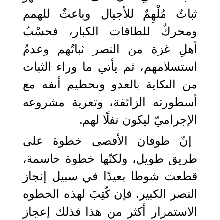
ثباتٌ مُلْهِمٌ للأجيال وباعثٌ للهمم
ومحركٌ للطاقات الكبار، فحسْبُ
أهلِ غزة من النصر ثباتُهم وعدمُ
استسلامهم، ثم يأتي ما وراء الثبات
من النكاية بالعدو وتحطيم أنفه مع
أسطورته الزائفة، وتعرية مشروعه
الإجراميّ ليكون نفلًا لهم.
إنّ طوفان الأقصى خطوة على
طريق طويل، ولكنّها خطوة حاسمة،
قطعت شوطا بعيدًا في سبيل إنجاز
النصر الكبير، فإن كُتِبَ لهذه الخطوة
الاستمرار أكثر من هذا فذلك إعجاز