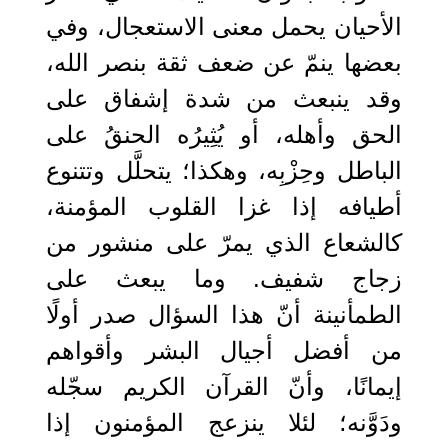
الأحيان يحمل معنى الاستعجال، وفي
بعضها ينمّ عن ضعف ثقة بنصر الله،
وقد ينبعث من شدة إشفاق على
الحق وأهله، أو يُثِيرُه الحنقُ على
الباطل وحِزْبِه، وهكذا؛ يتحلَّل وتتنوع
أطيافه إذا غزا القلوب المؤمنة،
كالشعاع الذي يمرّ على منشور من
زجاج شفيف. وما يبعث على
الطمأنينة أنّ هذا السؤال صدر أولًا
من أفضل أجيال البشر وأقواهم
إيمانًا، وأنّ القرآن الكريم سجّله
ودَوَّنه؛ لئلا ينزعج المؤمنون إذا