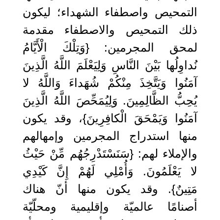
التمحيص واصطفاء الشهداء؛ ليكون
ذلك التمحيص والاصطفاء مقدمة
لمحق المجرمين: {وَتِلْكَ الْأَيَّامُ
نُداوِلُها بَيْنَ النَّاسِ وَلِيَعْلَمَ اللَّهُ الَّذِينَ
آمَنُوا وَيَتَّخِذَ مِنْكُمْ شُهَداءَ وَاللَّهُ لا
يُحِبُّ الظَّالِمِينَ. ‌وَلِيُمَحِّصَ ‌اللَّهُ ‌الَّذِينَ
‌آمَنُوا وَيَمْحَقَ الْكافِرِينَ}، وقد يكون
منها استدراج المجرمين وإمهالهم
والإملاء لهم: {سَنَسْتَدْرِجُهُم مِّنْ حَيْثُ
لا يَعْلَمُونَ. وَأُمْلِي لَهُمْ إِنَّ كَيْدِي
مَتِينٌ}. وقد يكون منها أنّ هناك
أصنامًا عالميّة وإقليمية ومحلّيّة