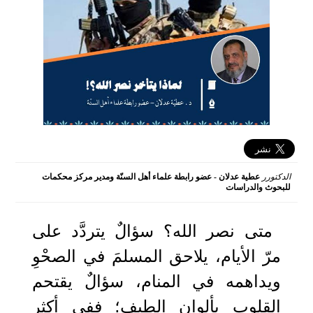
الدكتورر
عطية عدلان - عضو رابطة علماء أهل السنّة ومدير مركز محكمات
للبحوث والدراسات
2024-08-27 23:22:37
متى نصر الله؟ سؤالٌ يتردَّد على
مرّ الأيام، يلاحق المسلمَ في الصحْوِ
ويداهمه في المنام، سؤالٌ يقتحم
القلوب بألوان الطيف؛ ففي أكثر