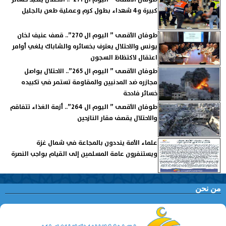
كبيرة و4 شهداء بطول كرم وعملية طعن بالجليل
طوفان الأقصى ” اليوم ال 270”.. قصف عنيف لخان
يونس والاحتلال يعترف بخسائره والشاباك يلغي أوامر
اعتقال لاكتظاظ السجون
طوفان الأقصى ” اليوم ال 265”.. الاحتلال يواصل
مجازره ضد المدنيين والمقاومة تستمر في تكبيده
خسائر فادحة
طوفان الأقصى ” اليوم ال 264”.. أزمة الغذاء تتفاقم
والاحتلال يقصف مقار النازحين
علماء الأمة ينددون بالمجاعة في شمال غزة
ويستنفرون عامة المسلمين إلى القيام بواجب النصرة
من نحن