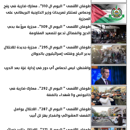
طوفان الأقصى ” اليوم ال 310”.. معارك ضارية في رفح
وحماس تستنكر تصريحات وزير الخارجية البريطاني على
المجزرة
طوفان الأقصى ” اليوم ال 309”.. مجزرة مروّعة بحي
الدرج والفصائل تدعو لتصعيد المقاومة
طوفان الأقصى ” اليوم ال 295”.. مجزرة جديدة للاحتلال
بدير البلح وقتلى إسرائيليون بالجولان
واشنطن: ليس لحماس أي دور في إدارة غزة بعد الحرب
طوفان الأقصى ” اليوم ال 292”.. معارك ضارية في
خانيونس و3 شهداء بالضفة
طوفان الأقصى ” اليوم ال 287”.. الاحتلال يواصل
القصف العشوائي وانفجار يهز تل أبيب
طوفان الأقصى ” اليوم ال 271”.. الاحتلال يتكبد خسائر