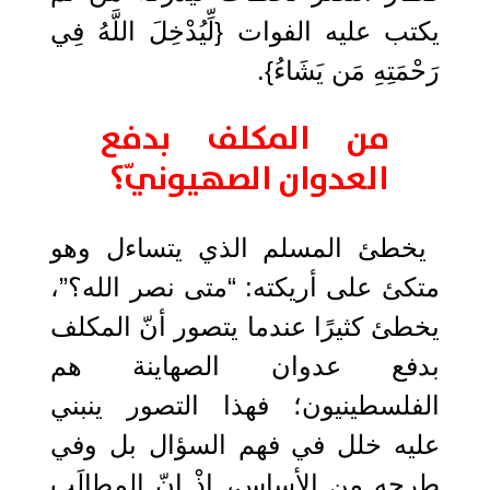
يكتب عليه الفوات {لِّيُدْخِلَ اللَّهُ فِي
رَحْمَتِهِ مَن يَشَاءُ}.
من المكلف بدفع
العدوان الصهيونيّ؟
يخطئ المسلم الذي يتساءل وهو
متكئ على أريكته: “متى نصر الله؟”،
يخطئ كثيرًا عندما يتصور أنّ المكلف
بدفع عدوان الصهاينة هم
الفلسطينيون؛ فهذا التصور ينبني
عليه خلل في فهم السؤال بل وفي
طرحه من الأساس، إذْ إنّ المطالَب