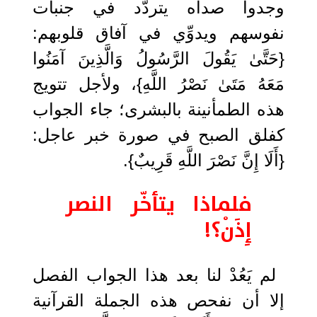
وجدوا صداه يتردّد في جنبات
نفوسهم ويدوِّي في آفاق قلوبهم:
{حَتَّىٰ يَقُولَ الرَّسُولُ وَالَّذِينَ آمَنُوا
مَعَهُ مَتَىٰ نَصْرُ اللَّهِ}، ولأجل تتويج
هذه الطمأنينة بالبشرى؛ جاء الجواب
كفلق الصبح في صورة خبر عاجل:
{أَلَا إِنَّ نَصْرَ اللَّهِ قَرِيبٌ}.
فلماذا يتأخّر النصر
إِذَنْ؟!
لم يَعُدْ لنا بعد هذا الجواب الفصل
إلا أن نفحص هذه الجملة القرآنية