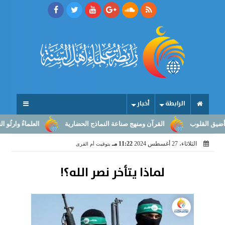
الرابطة
أخبار
القلوب
القرآن ومنهج صناعة النماذج الحضارية
العلماءُ وارثُو النبوّة
الثلاثاء، 27 أغسطس 2024
11:22 مـ
بتوقيت أم القرى
لماذا يتأخر نصر الله؟!