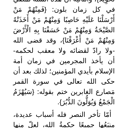
في كل زمان بلون: {فَمِنْهُمْ مَنْ
أَرْسَلْنَا عَلَيْهِ حَاصِبًا وَمِنْهُمْ مَنْ أَخَذَتْهُ
الصَّيْحَةُ وَمِنْهُمْ مَنْ خَسَفْنَا بِهِ الْأَرْضَ
وَمِنْهُمْ مَنْ أَغْرَقْنَا}، وقد قضى الله
-ولا رادّ لقضائه ولا معقب لحكمه-
أن يأخذ المجرمين في زمان أمة
الإسلام بأيدي المؤمنين؛ لذلك بعد أن
حكى الله تعالى في سورة القمر
مَصارع الغابرين ختم بقوله: {سَيُهْزَمُ
الْجَمْعُ وَيُوَلُّونَ الدُّبُرَ}.
أمّا تأخر النصر فله أسباب عديدة،
منبَعُها جميعًا حكمةُ الله، لعلّ منها