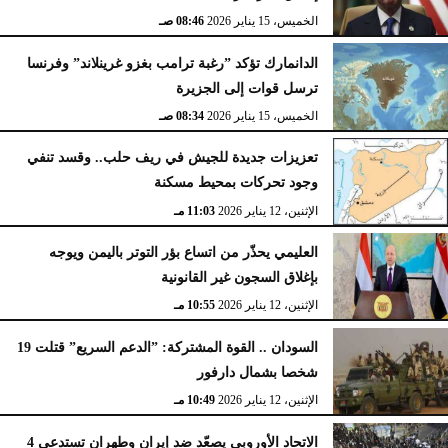
الخميس، 15 يناير 2026
08:46 صـ
الدانمارك تؤكد ”رغبة ترامب بغزو غرينلاند” وفرنسا
ترسل قوات إلى الجزيرة
الخميس، 15 يناير 2026
08:34 صـ
تعزيزات جديدة للجيش في ريف حلب.. وقسد تنفي
وجود تحركات بمحيط مسكنة
الإثنين، 12 يناير 2026
11:03 مـ
العليمي يحذّر من اتساع بؤر التوتر باليمن ويوجه
بإغلاق السجون غير القانونية
الإثنين، 12 يناير 2026
10:55 مـ
السودان .. القوة المشتركة: ”الدعم السريع” قتلت 19
شخصا بشمال دارفور
الإثنين، 12 يناير 2026
10:49 مـ
الاتحاد الأوروبي يصعّد ضد إيران وطهران تستدعي 4