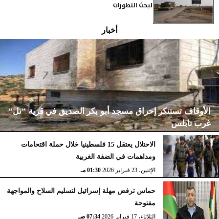
لبحث التطورات
أخبار
الأوقاف تستنكر إحراق مسجد أبو بكر الصديق في قرية ”تل”
غرب نابلس
الاحتلال يعتقل 15 فلسطينيا خلال حملة اقتحامات
ومداهمات في الضفة الغربية
الإثنين، 23 فبراير 2026
02:15 مـ
الإثنين، 23 فبراير 2026
01:30 مـ
حماس ترفض مهلة إسرائيل لتسليم السلاح والمواجهة
مفتوحة
الثلاثاء، 17 فبراير 2026
07:34 صـ