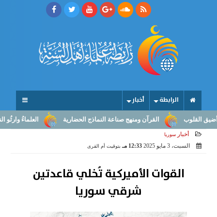
الرابطة
أخبار
قلوب
القرآن ومنهج صناعة النماذج الحضارية
العلماءُ وارثُو النبوّة:
أخبار
سوريا
السبت، 3 مايو 2025
12:33 مـ
بتوقيت أم القرى
القوات الأميركية تُخلي قاعدتين
شرقي سوريا