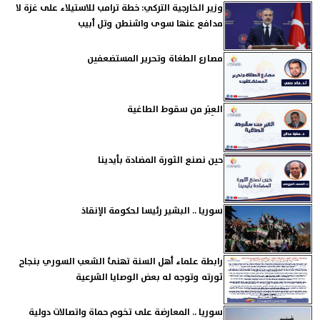
وزير الخارجية التركي: خطة ترامب للاستيلاء على غزة لا
مدافع عنها سوى واشنطن وتل أبيب
مصارع الطغاة وتحرير المستضعفين
العِبَر من سقوط الطاغية
حين نصنع الثورة المضادة بأيدينا
سوريا .. البشير رئيسا لحكومة الإنقاذ
رابطة علماء أهل السنة تهنئ الشعب السوري بنجاح
ثورته وتوجه له بعض الوصايا الشرعية
سوريا .. المعارضة على تخوم حماة واتصالات دولية