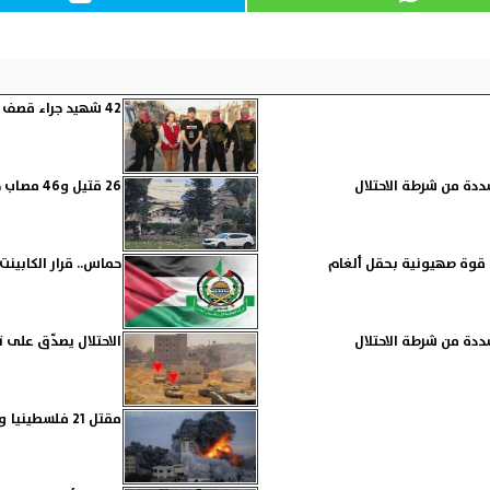
42 شهيد جراء قصف الاحتلال وعيدان ألكسندر يرفض لقاء نتنياهو
دة من شرطة الاحتلال
26 قتيل و46 مصاب حصيلة القصف المتبادل بين الهند وباكستان
حماس.. قرار الكابينت ي
دة من شرطة الاحتلال
الاحتلال يصدّق على
مقتل 21 فلسطينيا ونذر مجاعة تخيم على قطاع غزة