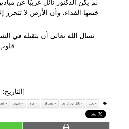
لم يكن الدكتور نائل غريبًا عن مياد
ختمها الفداء، وأن الأرض لا تتحرر إل
نسأل الله تعالى أن يتقبله في الش
قلوب 
[التاريخ: السبت 1 حزيران (يونيو) 
نعي
نائل بن غازي
مصران
غزة
شهيد
قص