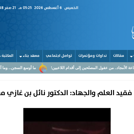
الخميس
6 أغسطس 2026
05:25 مـ
21 صفر 1448
مقالات
نداوات ومؤتمرات
تواصل اجتماعي
معهد بناء
المكتبة
 المصلحين إلى أقدام اللاعبين!
ما أوسع السجن... وما أضيق القلوب
قيد العلم والجهاد: الدكتور نائل بن غازي م