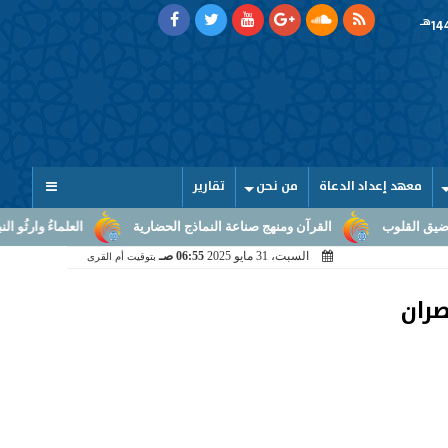
هـ
معهد إعداد الدعاة
من نحن
تقارير
القرآن ومنهج صناعة النماذج الحضارية
العلماءُ وارثُو النبوّة: من بلاغ الرسا
السبت، 31 مايو 2025
06:55 صـ
بتوقيت أم القرى
صران