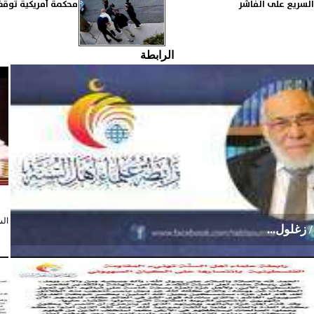
محكمة أمريكية توقف 
الرابطة
السبت،
 زغلول...