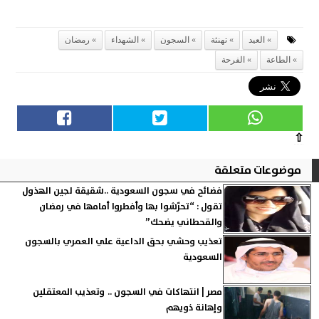
العيد
تهنئة
السجون
الشهداء
رمضان
الطاعة
الفرحة
⇧
موضوعات متعلقة
فضائح في سجون السعودية ..شقيقة لجين الهذول
تقول : “تحرّشوا بها وأفطروا أمامها في رمضان
والقحطاني يضحك”
تعذيب وحشي بحق الداعية علي العمري بالسجون
السعودية
مصر | انتهاكات في السجون .. وتعذيب المعتقلين
وإهانة ذويهم