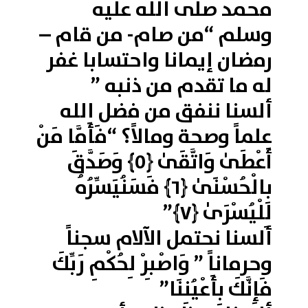
محمد صلى الله عليه
وسلم “من صام- من قام –
رمضان إيمانا واحتسابا غفر
له ما تقدم من ذنبه ”
ألسنا ننفق من فضل الله
علماً وصحة ومالاً؟ “فَأَمَّا مَنْ
أَعْطَىٰ وَاتَّقَىٰ ﴿٥﴾ وَصَدَّقَ
بِالْحُسْنَىٰ ﴿٦﴾ فَسَنُيَسِّرُهُ
لِلْيُسْرَىٰ ﴿٧﴾”
ألسنا نحتمل الآلام سجناً
وحرماناً ” وَاصْبِرْ لِحُكْمِ رَبِّكَ
فَإِنَّكَ بِأَعْيُنِنَا”