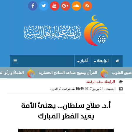
الرابطة
أخبار
وب
القرآن ومنهج صناعة النماذج الحضارية
العلماءُ وارثُو النبوّة: من
الرابطة
بيانات الرابطة
السبت، 24 يونيو 2017
10:49 مـ
بتوقيت أم القرى
أ.د. صلاح سلطان... يهنئ الأمة
بعيد الفطر المبارك