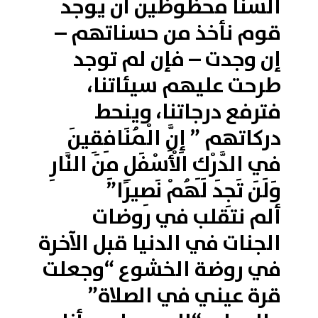
ألسنا محظوظين أن يوجد
قوم نأخذ من حسناتهم –
إن وجدت – فإن لم توجد
طرحت عليهم سيئاتنا،
فترفع درجاتنا، وينحط
دركاتهم ” إِنَّ الْمُنَافِقِينَ
فِي الدَّرْكِ الْأَسْفَلِ مِنَ النَّارِ
وَلَن تَجِدَ لَهُمْ نَصِيرًا”
ألم نتقلب في روضات
الجنات في الدنيا قبل الآخرة
في روضة الخشوع “وجعلت
قرة عيني في الصلاة”