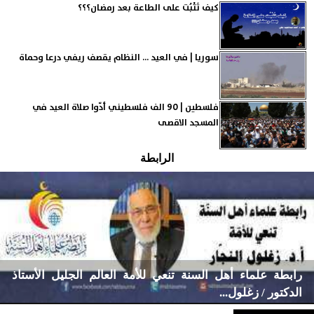
كيف تَثْبُت على الطاعة بعد رمضان؟؟؟
سوريا | في العيد ... النظام يقصف ريفي درعا وحماة
فلسطين | 90 الف فلسطيني أدّوا صلاة العيد في
المسجد الاقصى
الرابطة
رابطة علماء أهل السنة تنعي للأمة العالم الجليل الأستاذ
الدكتور / زغلول...