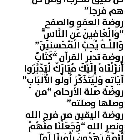
هم فرجا”
روضة العفو والصفح
“وَالْعَافِينَ عَنِ النَّاسِ ۗ
وَاللَّـهُ يُحِبُّ الْمُحْسِنِينَ”
روضة تدبر القرآن “كِتَابٌ
أَنزَلْنَاهُ إِلَيْكَ مُبَارَكٌ لِّيَدَّبَّرُوا
آيَاتِهِ وَلِيَتَذَكَّرَ أُولُو الْأَلْبَابِ”
روضة صلة الأرحام “من
وصلها وصلته”
روضة اليقين من فرج الله
ونصر الله “وَجَعَلْنَا مِنْهُمْ
أَئِمَّةً يَهْدُونَ بِأَمْرِنَا لَمَّا