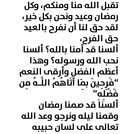
تقبل الله منا ومنكم، وكل
رمضان وعيد ونحن بكل خير،
لقد حق لنا أن نفرح بالعيد
حق الفرح،
ألسنا قد آمنا بالله؟ ألسنا
نحب الله ورسوله؟ وهذا
أعظم الفضل وأرقى النعم
“فَرِحِينَ بِمَا آتَاهُمُ اللَّـهُ مِن
فَضْلِهِ”
ألسنا قد صمنا رمضان
وقمنا ليله ونرجو وعد الله
تعالى على لسان حبيبه