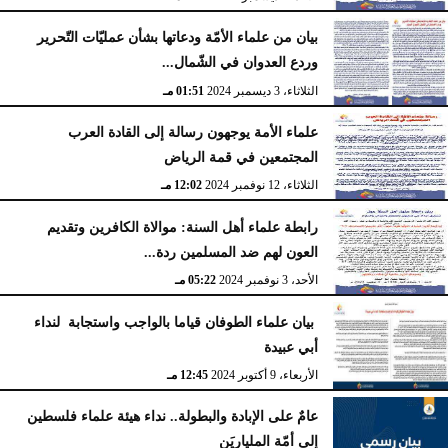
بيان من علماء الأمّة ودعاتها بشأن عمليّات التّحرير
وردع العدوان في الشّمال...
الثلاثاء، 3 ديسمبر 2024
01:51 مـ
علماء الأمة يوجهون رسالة إلى القادة العرب
المجتمعين في قمة الرياض
الثلاثاء، 12 نوفمبر 2024
12:02 مـ
رابطة علماء أهل السنة: موالاة الكافرين وتقديم
العون لهم ضد المسلمين ردة...
الأحد، 3 نوفمبر 2024
05:22 مـ
بيان علماء الطوفان قياما بالواجب واستجابة لنداء
أبي عبيدة
الأربعاء، 9 أكتوبر 2024
12:45 مـ
عامٌ على الإبادة والبطولة.. نداء هيئة علماء فلسطين
إلى أمّة الملياريَن