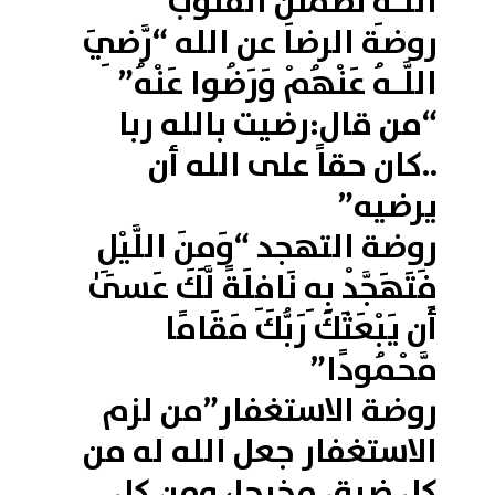
اللَّـهِ تَطْمَئِنُّ الْقُلُوبُ”
روضة الرضا عن الله “رَّضِيَ
اللَّـهُ عَنْهُمْ وَرَضُوا عَنْهُ”
“من قال:رضيت بالله ربا
..كان حقاً على الله أن
يرضيه”
روضة التهجد “وَمِنَ اللَّيْلِ
فَتَهَجَّدْ بِهِ نَافِلَةً لَّكَ عَسَىٰ
أَن يَبْعَثَكَ رَبُّكَ مَقَامًا
مَّحْمُودًا”
روضة الاستغفار”من لزم
الاستغفار جعل الله له من
كل ضيق مخرجا، ومن كل