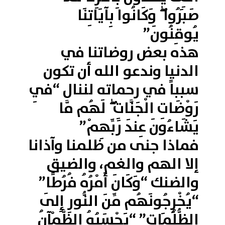
صَبَرُوا ۖ وَكَانُوا بِآيَاتِنَا
يُوقِنُونَ”
هذه بعض روضاتنا في
الدنيا وندعو الله أن تكون
سبباً في رحماته لننال “فِي
رَوْضَاتِ الْجَنَّاتِ ۖ لَهُم مَّا
يَشَاءُونَ عِندَ رَبِّهِمْ”
فماذا جنى من ظلمنا وآذانا
إلا الهم والغم، والضيق
والضنك “وَكَانَ أَمْرُهُ فُرُطًا”
“يُخْرِجُونَهُم مِّنَ النُّورِ إِلَى
الظُّلُمَاتِ” “يَحْسَبُهُ الظَّمْآنُ