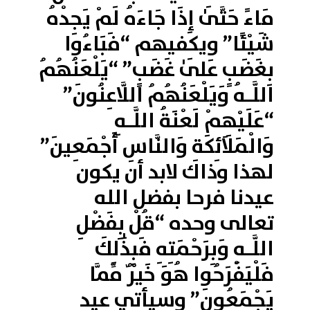
مَاءً حَتَّىٰ إِذَا جَاءَهُ لَمْ يَجِدْهُ
شَيْئًا” ويكفيهم “فَبَاءُوا
بِغَضَبٍ عَلَىٰ غَضَبٍ” “يَلْعَنُهُمُ
اللَّـهُ وَيَلْعَنُهُمُ اللَّاعِنُونَ”
“عَلَيْهِمْ لَعْنَةُ اللَّـهِ
وَالْمَلَائِكَةِ وَالنَّاسِ أَجْمَعِينَ”
لهذا وذاك لابد أن يكون
عيدنا فرحا بفضل الله
تعالى وحده “قُلْ بِفَضْلِ
اللَّـهِ وَبِرَحْمَتِهِ فَبِذَٰلِكَ
فَلْيَفْرَحُوا هُوَ خَيْرٌ مِّمَّا
يَجْمَعُونَ” وسيأتي عيد