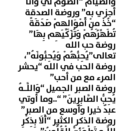
والصيام “الصوم لي وأنا
أجزي به” وروضة الصدقة
“خُذْ مِنْ أَمْوَالِهِمْ صَدَقَةً
تُطَهِّرُهُمْ وَتُزَكِّيهِم بِهَا”
روضة حب الله
تعالى”يُحِبُّهُمْ وَيُحِبُّونَهُ”،
روضة الحب في الله “يحشر
المرء مع من أحب”
روضة الصبر الجميل “وَاللَّـهُ
يُحِبُّ الصَّابِرِينَ” “..وما أوتي
عبدٌ خيرا وأوسع من الصبر”
روضة الذكر الكثير “أَلَا بِذِكْرِ