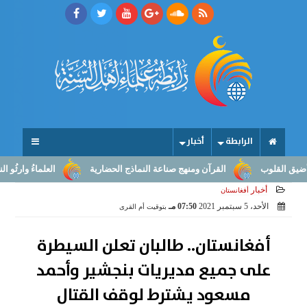
الرابطة
أخبار
قلوب
القرآن ومنهج صناعة النماذج الحضارية
العلماءُ وارثُو النبوّة:
أخبار
أفغانستان
الأحد، 5 سبتمبر 2021
07:50 مـ
بتوقيت أم القرى
أفغانستان.. طالبان تعلن السيطرة
على جميع مديريات بنجشير وأحمد
مسعود يشترط لوقف القتال