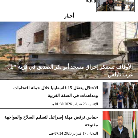
وزارية
أخبار
الأوقاف تستنكر إحراق مسجد أبو بكر الصديق في قرية ”تل”
غرب نابلس
الاحتلال يعتقل 15 فلسطينيا خلال حملة اقتحامات
ومداهمات في الضفة الغربية
الإثنين، 23 فبراير 2026
02:15 مـ
الإثنين، 23 فبراير 2026
01:30 مـ
حماس ترفض مهلة إسرائيل لتسليم السلاح والمواجهة
مفتوحة
الثلاثاء، 17 فبراير 2026
07:34 صـ