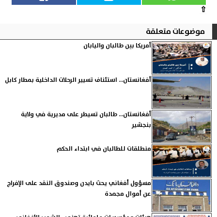
⇧
موضوعات متعلقة
أمريكا بين طالبان واليابان
أفغانستان... استئناف تسيير الرحلات الداخلية بمطار كابل
أفغانستان... طالبان تسيطر على مديرية في ولاية
بنجشير
منطلقات للطالبان في ابتداء الحكم
مسؤول أفغاني يحث بايدن وصندوق النقد على الإفراج
عن أموال مجمدة