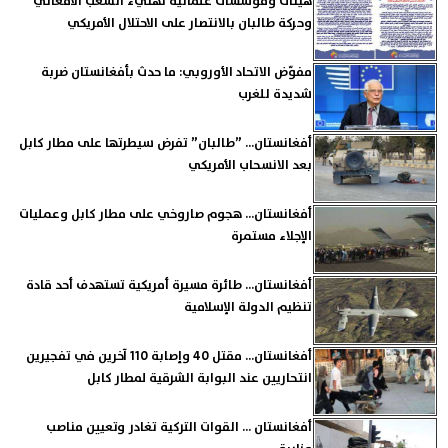
هيئات ومؤسسات علمائية تهنيء الشعب الأفغاني
وحركة طالبان بالانتصار على الاحتلال الأمريكي
مفوّض الاتحاد الأوروبي: ما حدث بأفغانستان ضربة
شديدة للغرب
أفغانستان... ”طالبان” تفرض سيطرتها على مطار كابل
بعد الانسحاب الأمريكي
أفغانستان... هجوم صاروخي على مطار كابل وعمليات
الإجلاء مستمرة
أفغانستان... طائرة مسيرة أمريكية تستهدف أحد قادة
تنظيم الدولة الإسلامية
أفغانستان... مقتل 40 وإصابة 110 آخرين في تفجيرين
انتحاريين عند البوابة الشرقية لمطار كابل
أفغانستان ... القوات التركية تغادر وتعيين مناصب