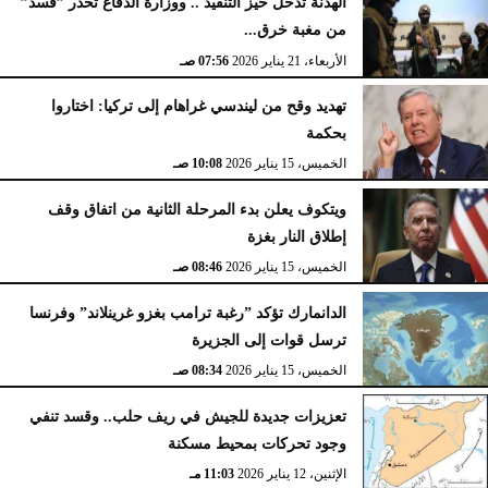
الهدنة تدخل حيز التنفيذ .. ووزارة الدفاع تحذر ”قسد”
من مغبة خرق...
الأربعاء، 21 يناير 2026
07:56 صـ
تهديد وقح من ليندسي غراهام إلى تركيا: اختاروا
بحكمة
الخميس، 15 يناير 2026
10:08 صـ
ويتكوف يعلن بدء المرحلة الثانية من اتفاق وقف
إطلاق النار بغزة
الخميس، 15 يناير 2026
08:46 صـ
الدانمارك تؤكد ”رغبة ترامب بغزو غرينلاند” وفرنسا
ترسل قوات إلى الجزيرة
الخميس، 15 يناير 2026
08:34 صـ
تعزيزات جديدة للجيش في ريف حلب.. وقسد تنفي
وجود تحركات بمحيط مسكنة
الإثنين، 12 يناير 2026
11:03 مـ