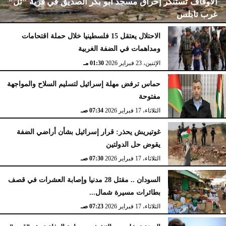
الأوقاف تستنكر إحراق مسجد أبو بكر الصديق في قرية ”تل”
غرب نابلس
الاحتلال يعتقل 15 فلسطينيا خلال حملة اقتحامات
ومداهمات في الضفة الغربية
الإثنين، 23 فبراير 2026
02:15 مـ
الإثنين، 23 فبراير 2026
01:30 مـ
حماس ترفض مهلة إسرائيل لتسليم السلاح والمواجهة
مفتوحة
الثلاثاء، 17 فبراير 2026
07:34 صـ
غوتيريش يحذر: قرار إسرائيل بشأن أراضي الضفة
يقوض حل الدولتين
الثلاثاء، 17 فبراير 2026
07:30 صـ
السودان .. مقتل 28 مدنيا وإصابة العشرات في قصف
بطائرات مسيرة شمال...
الثلاثاء، 17 فبراير 2026
07:23 صـ