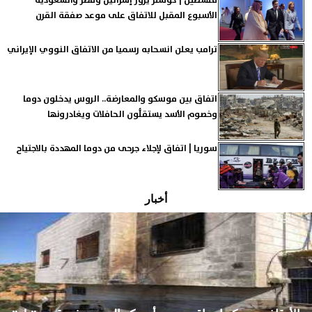
فلسطين | كوشنر يزور إسرائيل ومصر والسعودية
الأسبوع المقبل للاتفاق على موعد صفقة القرن
ترامب يعلن انسحابه رسميا من الاتفاق النووي الإيراني
اتفاق بين موسكو والمعارضة.. الروس يدخلون دوما
وخصوم الأسد يستقلُّون الحافلات ويغادرونها
سوريا | اتفاق لإجلاء جرحى من دوما المهددة بالاجتياح
أخبار