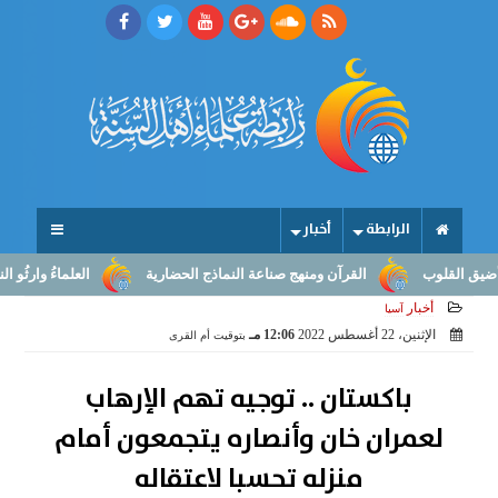
الرابطة
أخبار
وب
القرآن ومنهج صناعة النماذج الحضارية
العلماءُ وارثُو النبوّة: من
أخبار
آسيا
الإثنين، 22 أغسطس 2022
12:06 مـ
بتوقيت أم القرى
باكستان .. توجيه تهم الإرهاب
لعمران خان وأنصاره يتجمعون أمام
منزله تحسبا لاعتقاله