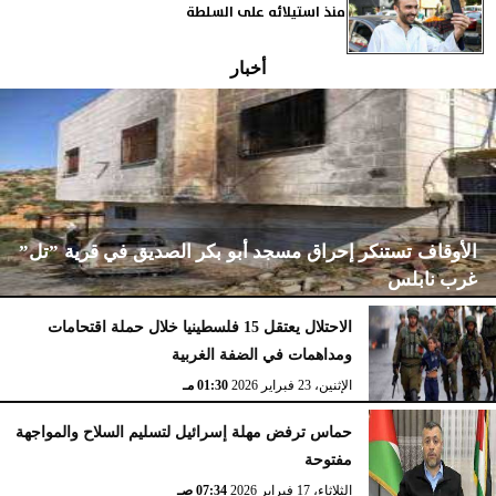
منذ استيلائه على السلطة
أخبار
الأوقاف تستنكر إحراق مسجد أبو بكر الصديق في قرية ”تل”
غرب نابلس
الاحتلال يعتقل 15 فلسطينيا خلال حملة اقتحامات
ومداهمات في الضفة الغربية
الإثنين، 23 فبراير 2026
02:15 مـ
الإثنين، 23 فبراير 2026
01:30 مـ
حماس ترفض مهلة إسرائيل لتسليم السلاح والمواجهة
مفتوحة
الثلاثاء، 17 فبراير 2026
07:34 صـ