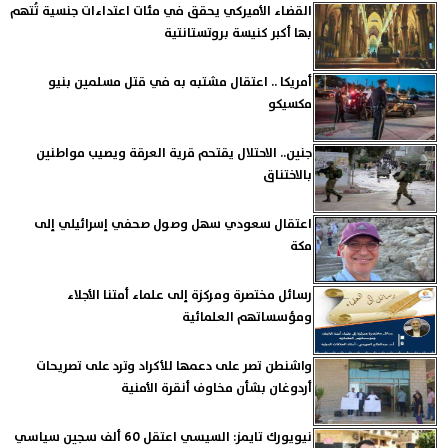
القضاء الأميركي يحقق في مئات اعتداءات جنسية تُتهم
بها أكبر كنيسة بروتستانتية
أمريكا .. اعتقال مشتبه به في قتل مسلمين بنيو
مكسيكو
جنين.. الاحتلال يقتحم قرية العرقة ويصيب مواطنين
بالاختناق
اعتقال سعودي سهل وصول صحفي إسرائيلي إلى
مكة
رسائل مختصرة ومركزة إلى علماء أمتنا الأجلاء
ومؤسساتهم العلمائية
واشنطن تصر على دعمها للأكراد وترد على تصريحات
أردوغان بشأن مخاوف أنقرة الأمنية
نيويورك تايمز: السيسي اعتقل 60 ألف سجين سياسي