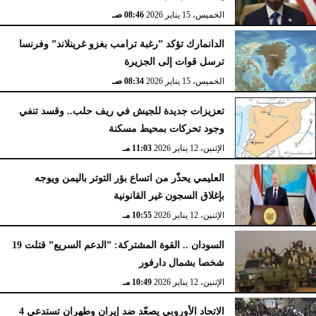
الخميس، 15 يناير 2026
08:46 صـ
الدانمارك تؤكد ”رغبة ترامب بغزو غرينلاند” وفرنسا
ترسل قوات إلى الجزيرة
الخميس، 15 يناير 2026
08:34 صـ
تعزيزات جديدة للجيش في ريف حلب.. وقسد تنفي
وجود تحركات بمحيط مسكنة
الإثنين، 12 يناير 2026
11:03 مـ
العليمي يحذّر من اتساع بؤر التوتر باليمن ويوجه
بإغلاق السجون غير القانونية
الإثنين، 12 يناير 2026
10:55 مـ
السودان .. القوة المشتركة: ”الدعم السريع” قتلت 19
شخصا بشمال دارفور
الإثنين، 12 يناير 2026
10:49 مـ
الاتحاد الأوروبي يصعّد ضد إيران وطهران تستدعي 4