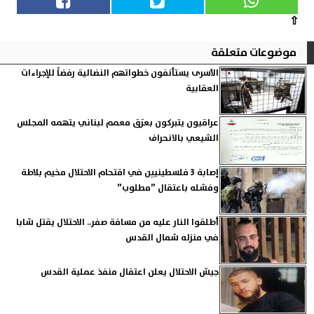
⇧
موضوعات متعلقة
الأسرى يستأنفون خطواتهم النضالية رفضاً للإجراءات
العقابية
عراقيون يتبركون بعرَق معمم لبناني يتهمه المجلس
الشيعي بالانحراف
إصابة 3 فلسطينيين في اقتحام الاحتلال مخيم بلاطة
وفشله باعتقال ”مطلوب”
أطلقوا النار عليه من مسافة صفر.. الاحتلال يقتل شابا
في منزله شمال القدس
جيش الاحتلال يعلن اعتقال منفذ عملية القدس