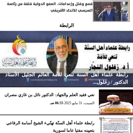
قمع وقتل وإعدامات.. العفو الدولية قلقة من رئاسة
السيسي للاتحاد الأفريقي
الرابطة
رابطة علماء أهل السنة تنعي للأمة العالم الجليل الأستاذ
الدكتور / زغلول...
نعي فقيد العلم والجهاد: الدكتور نائل بن غازي مصران
السبت، 31 مايو 2025
06:55 صـ
الإثنين، 10 نوفمبر 2025
12:14 صـ
رابطة علماء أهل السنّة تهنّيء الشيخ أسامة الرفاعي
بتعيينه مفتيا عاما لسورية