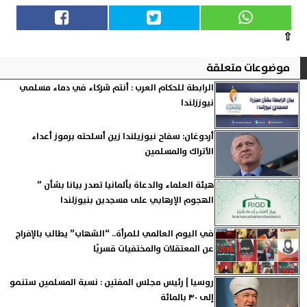
⇧
موضوعات متعلقة
الرابطة للحكام العرب : أنتم شركاء في دماء مسلمي
نيوززلندا
أردوغان: سفاح نيوزيلندا زين أسلحته برموز أعداء
الأتراك والمسلمين
هيئة العلماء والدعاة بألمانيا تصدر بيانا بشأن ”
الهجوم الإرهابي على مسجدين بنيوزلندا
في اليوم العالمي للمرأة.. “الشهاب” يطالب بالإفراج
عن المعتقلات والمختفيات قسريًا
روسيا | رئيس مجلس المفتين : نسبة المسلمين ستنمو
إلى ٣٠ بالمائة