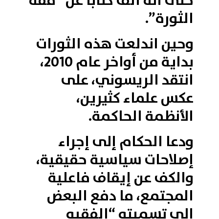
حتى أنه ألف كتابا عن “فقه
الثورة”.
وحين اندلعت هذه الثورات
بداية من أواخر عام 2010،
انتقد الريسوني، على
عكس علماء كثيرين،
الأنظمة الحاكمة.
ودعا الحكام إلى إجراء
إصلاحات سياسية حقيقية،
والكف عن إيقاف فاعلية
المجتمع، ما دفع البعض
إلى تسميته “الفقيه