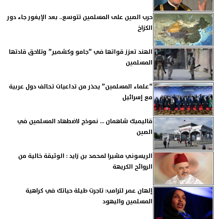
حرب الصين على المسلمين تتوسع.. بعد الإيغور جاء دور
الكزاخ
الهند تعزز قواتها في ”جامو وكشمير” وتلاحق قادتها
المسلمين
“علماء المسلمين” يحذر من تداعيات تحالف دول عربية
مع إسرائيل
قاليمبك شاهمان ... نموذج لاضطهاد المسلمين في
الصين
الريسوني مشيرا لمحمد بن زايد : الوثيقة خالية من
الروائح الكريهة
إلهان عمر لترامب: تاجرت طيلة حياتك في كراهية
المسلمين واليهود