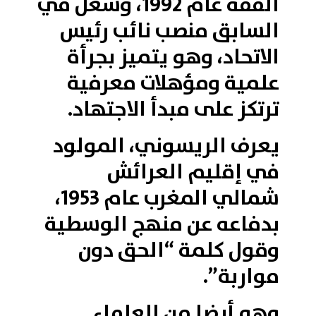
الفقه عام 1992، وشغل في
السابق منصب نائب رئيس
الاتحاد، وهو يتميز بجرأة
علمية ومؤهلات معرفية
ترتكز على مبدأ الاجتهاد.
يعرف الريسوني، المولود
في إقليم العرائش
شمالي المغرب عام 1953،
بدفاعه عن منهج الوسطية
وقول كلمة “الحق دون
مواربة”.
وهو أيضا من العلماء