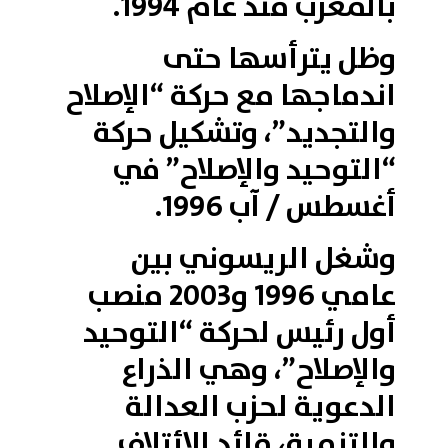
بالمغرب منذ عام 1994.
وظل يترأسها حتى
اندماجها مع حركة “الإصلاح
والتجديد”، وتشكيل حركة
“التوحيد والإصلاح” في
أغسطس / آب 1996.
وشغل الريسوني بين
عامي 1996 و2003 منصب
أول رئيس لحركة “التوحيد
والإصلاح”، وهي الذراع
الدعوية لحزب العدالة
والتنمية، قائد الائتلاف