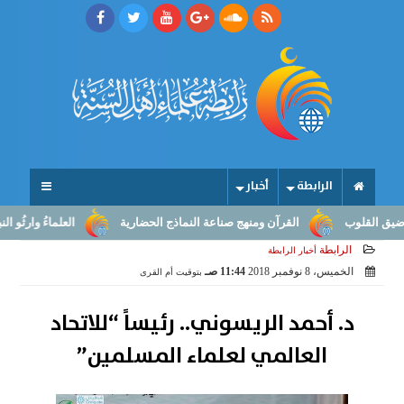
الرابطة
أخبار
القرآن ومنهج صناعة النماذج الحضارية
العلماءُ وارثُو النبوّة: من بلاغ
الرابطة
أخبار الرابطة
الخميس، 8 نوفمبر 2018
11:44 صـ
بتوقيت أم القرى
د. أحمد الريسوني.. رئيساً “للاتحاد
العالمي لعلماء المسلمين”