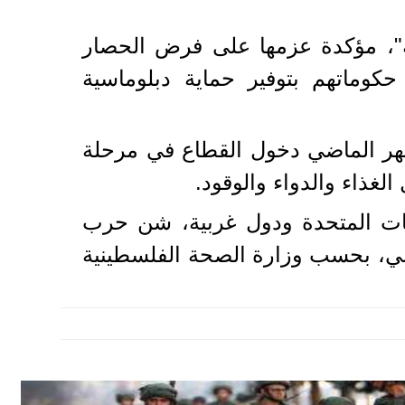
ة"، مؤكدة عزمها على فرض الحصار
ي فرنسا وبلجيكا حكوماتهم بتوفير حماية دبلوماسية
شهر الماضي دخول القطاع في مرحلة
توبر 2023، بدعم مباشر من الولايات المتحدة ودول غربية، شن حرب
وم عن استشهاد وإصابة أكثر من 234 ألف فلسطيني، بحسب وزارة الصحة الفلسطينية