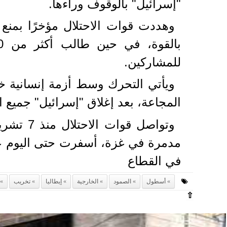
"إسرائيل" بالوقوف وراءها.
وهددت قوات الاحتلال مؤخرًا بمن
للمشاركين.
ويأتي التحرك وسط أزمة إنسانية خ
المجاعة، بعد إغلاق "إسرائيل" جميع المعابر منذ 2 آذار/ مارس الماضي ومنعها دخول 
في القطاع
أسطول
الصمود
الخارجية
إيطاليا
تخريب
⇧