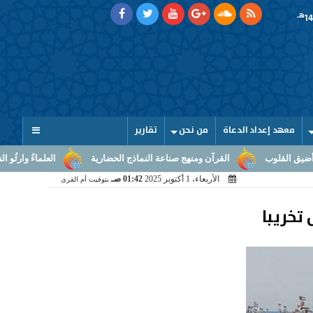
هـ
معهد إعداد الدعاة
من نحن
تقارير
لقرآن ومنهج صناعة النماذج الحضارية
العلماءُ وارثُو النبوّة: من بلاغ الرسالة
الأربعاء، 1 أكتوبر 2025
01:42 صـ
بتوقيت أم القرى
تخريبا