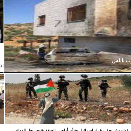
رب نابلس
الإثنين،
غوتيريش يحذر: قرار إسرائيل بشأن أراضي الضفة يقوض حل الدولتين