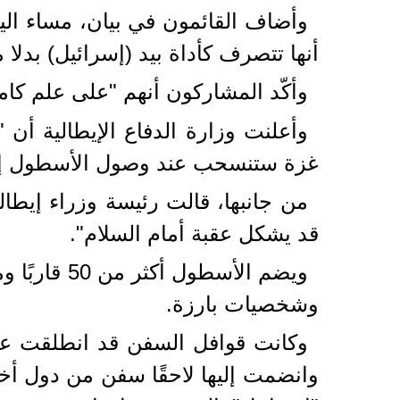
وأضاف القائمون في بيان، مساء اليوم
أنها تتصرف كأداة بيد (إسرائيل) بدلا
وأكّد المشاركون أنهم "على علم كا
وأعلنت وزارة الدفاع الإيطالية أن
غزة ستنسحب عند وصول الأسطول إلى مسافة 150 ميلا بحريا (278 كي
من جانبها، قالت رئيسة وزراء إيطا
قد يشكل عقبة أمام السلام".
وشخصيات بارزة.
وكانت قوافل السفن قد انطلقت على 
وانضمت إليها لاحقًا سفن من دول أ