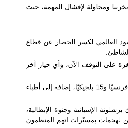
 تخريبا ومحاولة لإفشال المهمة، حيث
صمود العالمي لكسر الحصار عن قطاع
زة على التوقف الآن، وأي خيار آخر
ويضم الأسطول أكثر من 50 قاربًا ومئات الناشطين من نحو 45 دولة، من بينهم 54 فرنسيًا و15 بلجيكيًا، إضافة إلى أطباء
شلونة الإسبانية وجنوة الإيطالية،
ن لهجمات بمسيّرات اتهم المنظمون