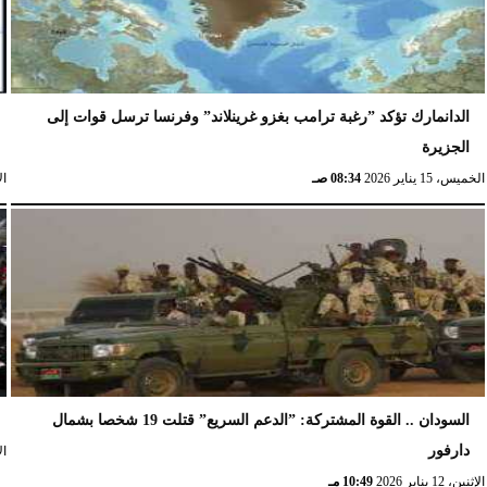
الدانمارك تؤكد ”رغبة ترامب بغزو غرينلاند” وفرنسا ترسل قوات إلى
الجزيرة
الخميس، 15 يناير 2026
08:34 صـ
الإث
السودان .. القوة المشتركة: ”الدعم السريع” قتلت 19 شخصا بشمال
دارفور
الإث
الإثنين، 12 يناير 2026
10:49 مـ