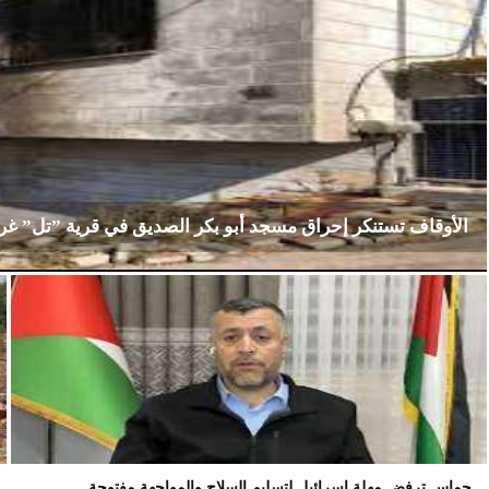
الأوقاف تستنكر إحراق مسجد أبو بكر الصديق في قرية ”تل” غ
الإثنين، 23 فبراير 2026
02:15 مـ
حماس ترفض مهلة إسرائيل لتسليم السلاح والمواجهة مفتوحة