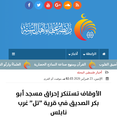
الرابطة
أخبار
قلوب
القرآن ومنهج صناعة النماذج الحضارية
العلماءُ وارثُو النبوّة:
أخبار
فلسطين المحتلة
الإثنين، 23 فبراير 2026
02:15 مـ
بتوقيت أم القرى
الأوقاف تستنكر إحراق مسجد أبو
بكر الصديق في قرية ”تل” غرب
نابلس