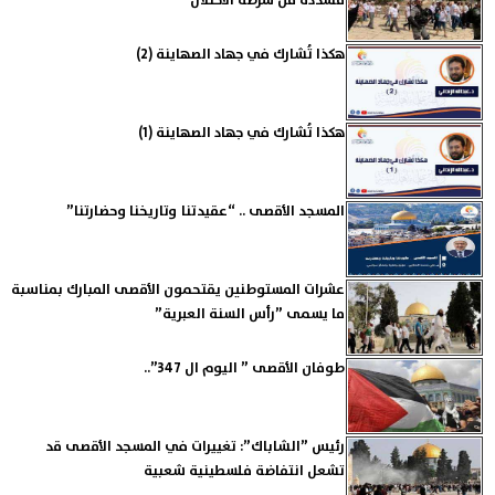
مشددة من شرطة الاحتلال
هكذا تُشارك في جهاد الصهاينة (2)
هكذا تُشارك في جهاد الصهاينة (1)
المسجد الأقصى .. “عقيدتنا وتاريخنا وحضارتنا”
عشرات المستوطنين يقتحمون الأقصى المبارك بمناسبة
ما يسمى ”رأس السنة العبرية”
طوفان الأقصى ” اليوم ال 347”..
رئيس ”الشاباك”: تغييرات في المسجد الأقصى قد
تشعل انتفاضة فلسطينية شعبية