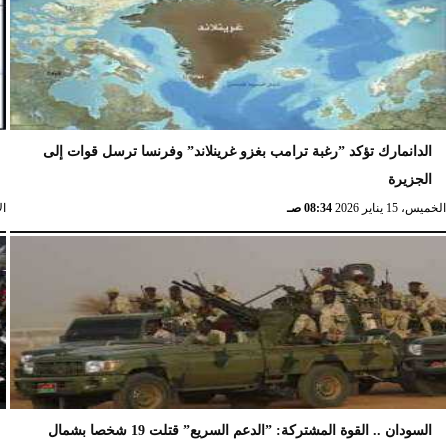
الدانمارك تؤكد ”رغبة ترامب بغزو غرينلاند” وفرنسا ترسل قوات إلى
الجزيرة
الخميس، 15 يناير 2026
08:34 صـ
الإث
السودان .. القوة المشتركة: ”الدعم السريع” قتلت 19 شخصا بشمال