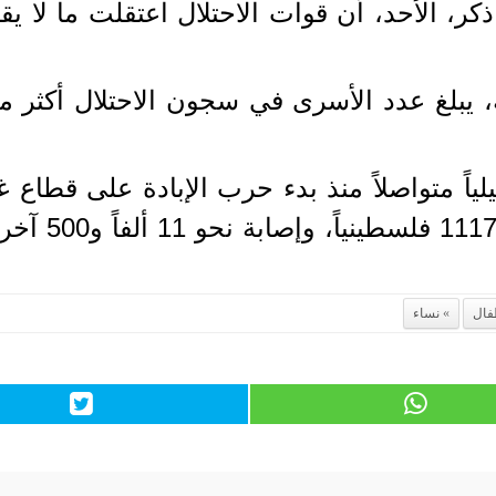
فال
نساء