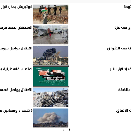
توحة
غوتيريش يحذر: قرار 
اح في غزة
المنخفض يحصد مزيدا 
ات في الشوارع
الاحتلال يواصل خروق
اغتصاب فلسطينية بس
 بالضفة
الاحتلال يواصل قصف
 الاتفاق
5 شهداء ومصابين في غارات للاحتلال على دير البلح وجباليا