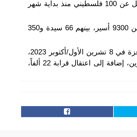
وكان "نادي الأسير الفلسطيني" قد ذكر، الأحد، أن قوات الاحتلال اعتقلت ما لا يقل عن 100 فلسطيني منذ بداية شهر
وبحسب معطيات فلسطينية رسمية، يبلغ عدد الأسرى في سجون الاحتلال أكثر من 9300 أسير، بينهم 66 سيدة و350
وتشهد الضفة الغربية تصعيداً إسرائيلياً متواصلاً منذ بدء حرب الإبادة على قطاع غزة في 8 تشرين الأول/أكتوبر 2023،
ما أسفر عن استشهاد ما لا يقل عن 1117 فلسطينياً، وإصابة نحو 11 ألفاً و500 آخرين، إضافة إلى اعتقال قرابة 22 ألفاً،