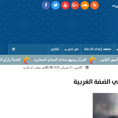
هـ
معهد إعداد الدعاة
من نحن
تقارير
قرآن ومنهج صناعة النماذج الحضارية
العلماءُ وارثُو النبوّة: من بلاغ الرسالة 
الإثنين، 23 فبراير 2026
01:30 مـ
بتوقيت أم القرى