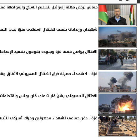
حماس ترفض مهلة إسرائيل لتسليم السلاح والمواجهة مف
شهيدان وإصابات بقصف للاحتلال استهدف منزلا بحي التف
الاحتلال يواصل قصف غزة وجنوده يقومون بتنفيذ الإعدام
غزة .. 4 شهداء حصيلة خرق الاحتلال الصهيوني لاتفاق وقف إطلاق النار
الاحتلال الصهيوني يشنّ غارات على خان يونس واقتحامات
غزة .. دفن جماعي لشهداء مجهولين وحراك أميركي لتثبيت