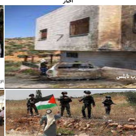
أخبار
رب نابلس
الإثنين،