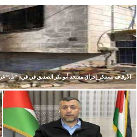
الأوقاف تستنكر إحراق مسجد أبو بكر الصديق في قرية ”تل” غ
الإثنين، 23 فبراير 2026
02:15 مـ