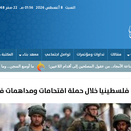
السبت
8 أغسطس 2026
01:56 صـ
22 صفر 1448
مقالات
نداوات ومؤتمرات
تواصل اجتماعي
معهد بناء
المكتبة
لمصلحين إلى أقدام اللاعبين!
ما أوسع السجن... وما أضيق القلوب
ال