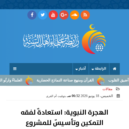
الرابطة
أخبار
لقلوب
القرآن ومنهج صناعة النماذج الحضارية
العلماءُ وارثُو النبوّة
مقالات
الخميس، 18 يونيو 2026
06:52 صـ
بتوقيت أم القرى
الهجرة النبوية: استعادةٌ لفقه
التمكين وتأسيسٌ للمشروع