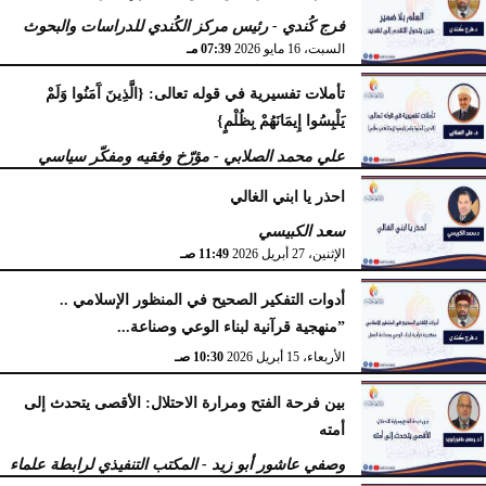
فرج كُندي - رئيس مركز الكُندي للدراسات والبحوث
السبت، 16 مايو 2026
07:39 مـ
تأملات تفسيرية في قوله تعالى: {الَّذِينَ آَمَنُوا وَلَمْ
يَلْبِسُوا إِيمَانَهُمْ بِظُلْمٍ}
علي محمد الصلابي - مؤرّخ وفقيه ومفكّر سياسي
الإثنين، 27 أبريل 2026
11:55 صـ
احذر يا ابني الغالي
سعد الكبيسي
الإثنين، 27 أبريل 2026
11:49 صـ
أدوات التفكير الصحيح في المنظور الإسلامي ..
”منهجية قرآنية لبناء الوعي وصناعة...
الأربعاء، 15 أبريل 2026
10:30 صـ
بين فرحة الفتح ومرارة الاحتلال: الأقصى يتحدث إلى
أمته
وصفي عاشور أبو زيد - المكتب التنفيذي لرابطة علماء