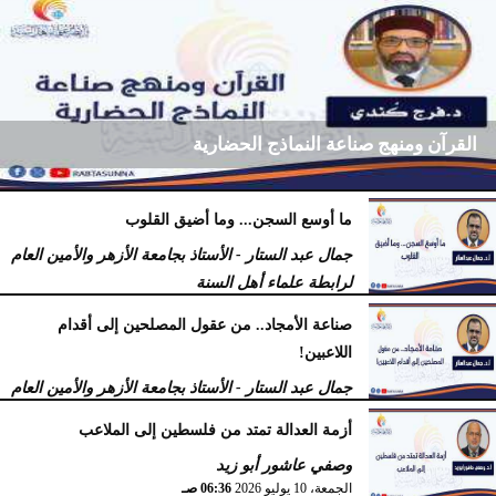
القرآن ومنهج صناعة النماذج الحضارية
ما أوسع السجن... وما أضيق القلوب
فرج كُندي - رئيس مركز الكُندي للدراسات والبحوث
جمال عبد الستار - الأستاذ بجامعة الأزهر والأمين العام
السبت، 18 يوليو 2026
09:14 مـ
لرابطة علماء أهل السنة
السبت، 18 يوليو 2026
12:29 مـ
صناعة الأمجاد.. من عقول المصلحين إلى أقدام
اللاعبين!
جمال عبد الستار - الأستاذ بجامعة الأزهر والأمين العام
لرابطة علماء أهل السنة
أزمة العدالة تمتد من فلسطين إلى الملاعب
الأربعاء، 15 يوليو 2026
09:08 صـ
وصفي عاشور أبو زيد
الجمعة، 10 يوليو 2026
06:36 صـ