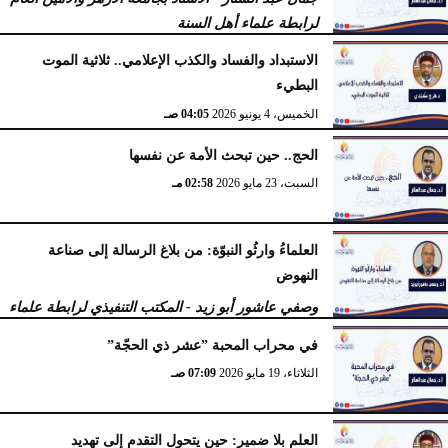
لرابطة علماء أهل السنة
الثلاثاء، 16 يونيو 2026
10:22 صـ
الاستبداد والفساد والكذب الإعلامي.. ثلاثية الموت
البطيء
الخميس، 4 يونيو 2026
04:05 صـ
الحج.. حين تبحث الأمة عن نفسها
السبت، 23 مايو 2026
02:58 مـ
العلماءُ وارثُو النبوّة: من بلاغ الرسالة إلى صناعة
النهوض
وصفي عاشور أبو زيد - المكتب التنفيذي لرابطة علماء
أهل السنّة
في محراب المحبة ”عشر ذي الحجّة”
الثلاثاء، 19 مايو 2026
10:44 مـ
الثلاثاء، 19 مايو 2026
07:09 صـ
العلم بلا ضمير: حين يتحول التقدم إلى تهديد