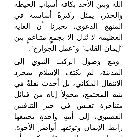
الله وبين الأخذ بكافة أسباب الحيطة
والحذر، يمثل ركيزةً أساسية في
المنهج الدعوي، يخبرنا أن الغاية
العظيمة لا تُنال إلا بجمعٍ متناغمٍ بين
"إيمان القلب" و"عمل الجوارح".
ومع وصول الركب النبوي إلى
المدينة، لم يكتفِ الإسلام بمجرد
الانتقال المكاني، بل أحدث نقلةً في
بنية المجتمع، محولاً إياه من قبائل
متناحرة تعيش في حيز التنافس
العصبوي، إلى أمةٍ واحدةٍ يجمعها
رابط الإيمان وتوثقها أواصر الأخوة.