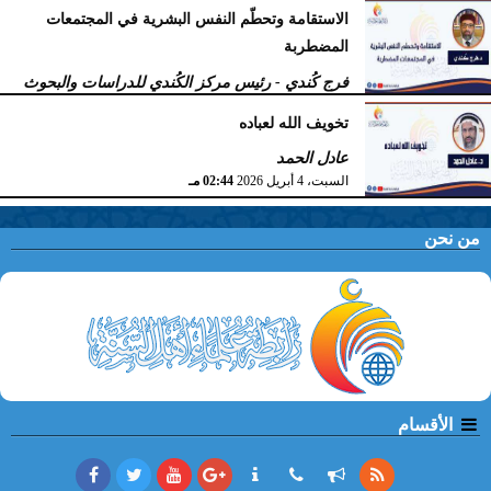
أهل السنّة
الاستقامة وتحطّم النفس البشرية في المجتمعات
الخميس، 9 أبريل 2026
11:38 صـ
المضطربة
فرج كُندي - رئيس مركز الكُندي للدراسات والبحوث
السبت، 4 أبريل 2026
02:51 مـ
تخويف الله لعباده
عادل الحمد
السبت، 4 أبريل 2026
02:44 مـ
من نحن
الأقسام