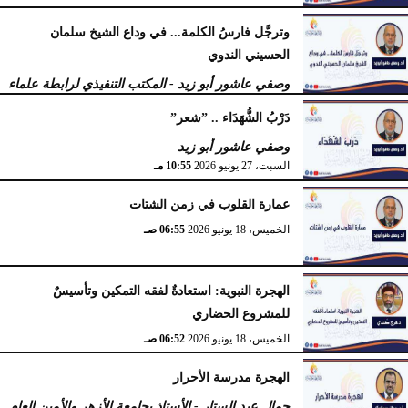
وترجَّل فارسُ الكلمة... في وداع الشيخ سلمان
الحسيني الندوي
وصفي عاشور أبو زيد - المكتب التنفيذي لرابطة علماء
أهل السنّة
دَرْبُ الشُّهَدَاء .. ”شعر”
الخميس، 2 يوليو 2026
05:32 مـ
وصفي عاشور أبو زيد
السبت، 27 يونيو 2026
10:55 مـ
عمارة القلوب في زمن الشتات
الخميس، 18 يونيو 2026
06:55 صـ
الهجرة النبوية: استعادةٌ لفقه التمكين وتأسيسٌ
للمشروع الحضاري
الخميس، 18 يونيو 2026
06:52 صـ
الهجرة مدرسة الأحرار
جمال عبد الستار - الأستاذ بجامعة الأزهر والأمين العام