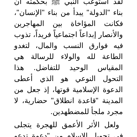
لقد استوعب النبي ﷺ بحكمته أن
بناء "الدولة" يبدأ من بناء "الإنسان"،
فكانت المؤاخاة بين المهاجرين
والأنصار إبداعاً اجتماعياً فريداً، تذوب
فيه فوارق النسب والمال، لتغدو
الطاعة لله والولاء للرسالة هي
المقياس الوحيد للتفاضل. هذا
التحول النوعي هو الذي أعطى
الدعوة الإسلامية قوتها، إذ جعل من
المدينة "قاعدة انطلاق" حضارية، لا
مجرد ملجأ للمضطهدين.
ولعل الأثر الأعمق للهجرة يتجلى
في تحويل الإسلام من "دعوةٍ تدعو