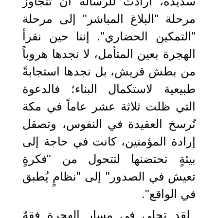
سديدة، أرادت للرسالة أن تتجاوز
مرحلة "البلاغ المباشر" إلى مرحلة
"التمكين الحضاري". إننا حين نقرأ
الهجرة بعين المتأمل، لا نجدها هروباً
من بطش قريش، بل نجدها استجابةً
طبيعية لاستكمال البناء؛ فالدعوة
التي ظلت ثلاثة عشر عاماً في مكة
تُرسخ العقيدة في النفوس، وتصقل
إرادة المؤمنين، كانت في حاجة إلى
بيئةٍ تحتضنها لتتحول من "فكرةٍ
تعيش في الصدور" إلى "نظامٍ يُطبق
في الواقع".
لقد تجلى في مسار الهجرة فقهٌ