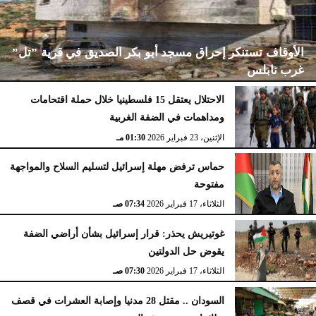
الأوقاف تستنكر إحراق مسجد أبو بكر الصديق في قرية ”تل”
غرب نابلس
الاحتلال يعتقل 15 فلسطينيا خلال حملة اقتحامات
ومداهمات في الضفة الغربية
الإثنين، 23 فبراير 2026
02:15 مـ
الإثنين، 23 فبراير 2026
01:30 مـ
حماس ترفض مهلة إسرائيل لتسليم السلاح والمواجهة
مفتوحة
الثلاثاء، 17 فبراير 2026
07:34 صـ
غوتيريش يحذر: قرار إسرائيل بشأن أراضي الضفة
يقوض حل الدولتين
الثلاثاء، 17 فبراير 2026
07:30 صـ
السودان .. مقتل 28 مدنيا وإصابة العشرات في قصف